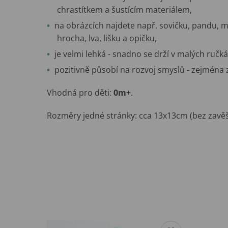
chrastítkem a šustícím materiálem,
na obrázcích najdete např. sovičku, pandu, mýv
hrocha, lva, lišku a opičku,
je velmi lehká - snadno se drží v malých ručká
pozitivně působí na rozvoj smyslů - zejména 
Vhodná pro děti:
0
m+
.
Rozměry jedné stránky: cca 13x13cm (bez zavěše