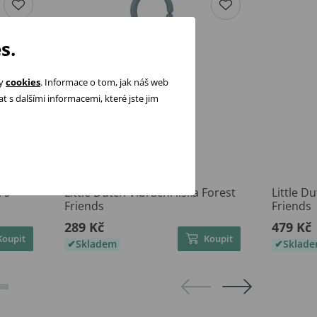
s.
ry
cookies
. Informace o tom, jak náš web
 s dalšími informacemi, které jste jim
 s
Little Dutch Vibrační liška Forest
Little D
Friends
Friends
289 Kč
479 Kč
Koupit
Koupit
Skladem
Sklad