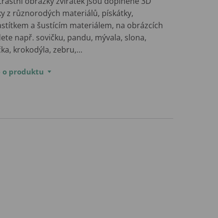
trastní obrázky zvířátek jsou doplněné 3D
y z různorodých materiálů, pískátky,
astítkem a šustícím materiálem, na obrázcích
ete např. sovičku, pandu, mývala, slona,
čka, krokodýla, zebru,…
e o produktu