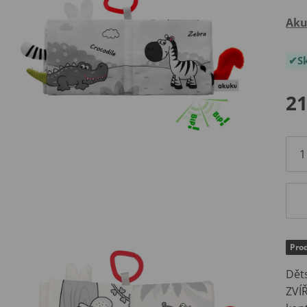
Ak
S
21
Prod
Děts
ZVÍ