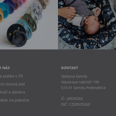
U NÁS
KONTAKT
a platba v ČR
Výdejna Semily
Vejvarovo nábřeží 199
nit slevový kód
513 01 Semily-Podmoklice
zboží a výměna
IČ: 28535260
odběr na pobočce
DIČ: CZ28535260