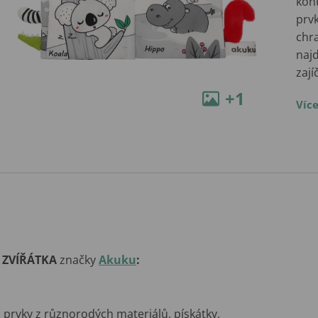
kon
prvk
chr
najd
zají
+1
Víc
a ZVÍŘÁTKA
značky
Akuku
:
 prvky z různorodých materiálů, pískátky,