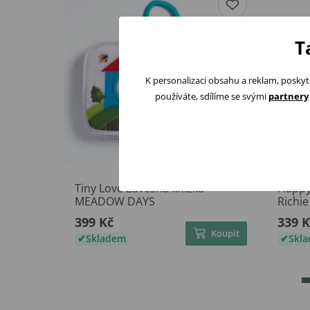
T
K personalizaci obsahu a reklam, poskyt
používáte, sdílíme se svými
partnery
Tiny Love Závěsná knížka
Happy
MEADOW DAYS
Richi
399 Kč
339 K
Koupit
Skladem
Skl