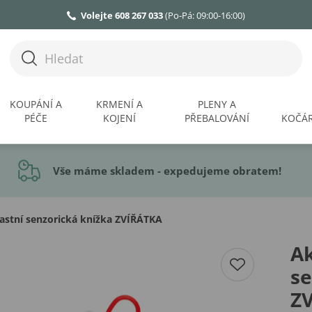
Volejte 608 267 033
(Po-Pá: 09:00-16:00)
KOUPÁNÍ A
KRMENÍ A
PLENY A
PÉČE
KOJENÍ
PŘEBALOVÁNÍ
KOČÁR
Vše máme skladem - expedujeme obratem!
stní senzorická knížka ZVÍŘÁTKA
Ak
se
Z