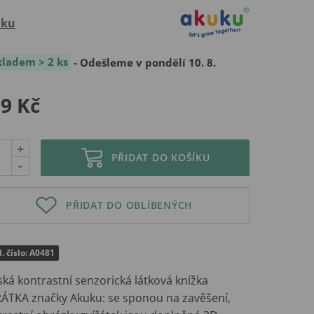
uku
kladem > 2 ks
- Odešleme v pondělí 10. 8.
9 Kč
+
PŘIDAT DO KOŠÍKU
-
PŘIDAT DO OBLÍBENÝCH
. číslo: A0481
ká kontrastní senzorická látková knížka
ŘÁTKA značky Akuku: se sponou na zavěšení,