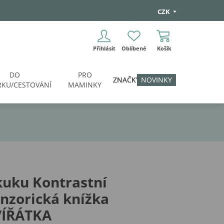
CZK
Přihlásit
Oblíbené
Košík
DO
PRO
ZNAČKY
NOVINKY
KU/CESTOVÁNÍ
MAMINKY
uku Kontrastní
nzorická knížka
VÍŘÁTKA