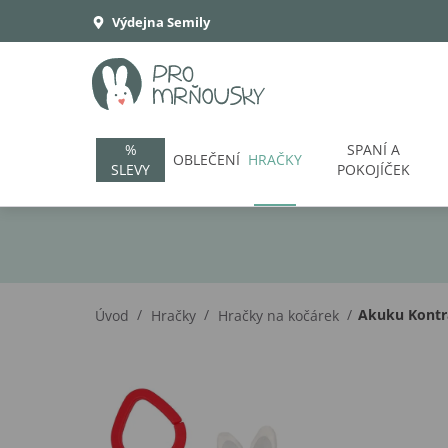
Výdejna Semily
%
SPANÍ A
OBLEČENÍ
HRAČKY
SLEVY
POKOJÍČEK
/
/
/
Akuku Kontra
Úvod
Hračky
Hračky na kočárek