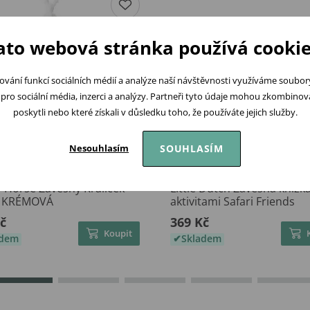
ato webová stránka používá cookie
ování funkcí sociálních médií a analýze naší návštěvnosti využíváme soubo
pro sociální média, inzerci a analýzy. Partneři tyto údaje mohou zkombinovat
poskytli nebo které získali v důsledku toho, že používáte jejich služby.
SOUHLASÍM
Nesouhlasím
 Horse Závěsný Králíček
Little Dutch Závěsná knížka
e KRÉMOVÁ
aktivitami Safari Friends
č
369 Kč
Koupit
adem
Skladem