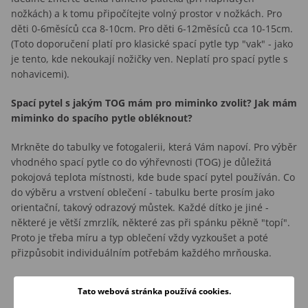
nožkách) a k tomu připočítejte volný prostor v nožkách. Pro
děti 0-6měsíců cca 8-10cm. Pro děti 6-12měsíců cca 10-15cm.
(Toto doporučení platí pro klasické spací pytle typ "vak" - jako
je tento, kde nekoukají nožičky ven. Neplatí pro spací pytle s
nohavicemi).
Spací pytel s jakým TOG mám pro miminko zvolit? Jak mám
miminko do spacího pytle obléknout?
Mrkněte do tabulky ve fotogalerii, která Vám napoví. Pro výběr
vhodného spací pytle co do výhřevnosti (TOG) je důležitá
pokojová teplota místnosti, kde bude spací pytel používán. Co
do výběru a vrstvení oblečení - tabulku berte prosím jako
orientační, takový odrazový můstek. Každé dítko je jiné -
některé je větší zmrzlík, některé zas při spánku pěkně "topí".
Proto je třeba míru a typ oblečení vždy vyzkoušet a poté
přizpůsobit individuálním potřebám každého mrňouska.
Tato webová stránka používá cookies.