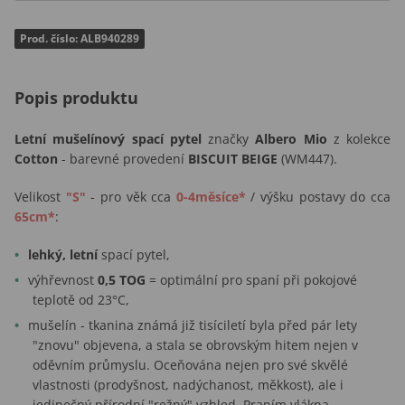
Prod. číslo: ALB940289
Popis produktu
Letní mušelínový spací pytel
značky
Albero Mio
z kolekce
Cotton
- barevné provedení
BISCUIT BEIGE
(WM447).
Velikost
"S"
- pro věk cca
0-4měsíce*
/ výšku postavy do cca
65cm*
:
lehký, letní
spací pytel,
výhřevnost
0,5 TOG
= optimální pro spaní při pokojové
teplotě od
23°C,
mušelín - tkanina známá již tisíciletí byla před pár lety
"znovu" objevena, a stala se obrovským hitem nejen v
oděvním průmyslu. Oceňována nejen pro své skvělé
vlastnosti (prodyšnost, nadýchanost, měkkost), ale i
jedinečný přírodní "režný" vzhled. Praním vlákna