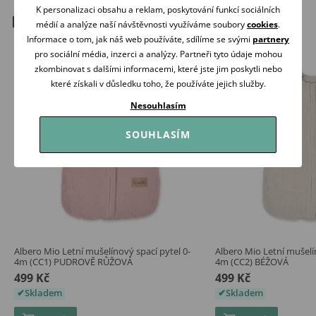
K personalizaci obsahu a reklam, poskytování funkcí sociálních
Podobné produkty
médií a analýze naší návštěvnosti využíváme soubory
cookies
.
Informace o tom, jak náš web používáte, sdílíme se svými
partnery
pro sociální média, inzerci a analýzy. Partneři tyto údaje mohou
zkombinovat s dalšími informacemi, které jste jim poskytli nebo
které získali v důsledku toho, že používáte jejich služby.
Nesouhlasím
SOUHLASÍM
Albero Mio Letní mušelínový spací pytel 0-
Albero Mio Letní mušelí
4m (CC1) PUDROVĚ RŮŽOVÁ
4m (CC2) BÉŽOVÁ
499 Kč
499 Kč
Skladem
Skladem