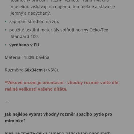
mušelínu získávají na objemu, ten měkne a stává se
jemný a nadýchaný.
zapínání středem na zip,
použité textilní materiály splňují normy Oeko-Tex
Standard 100,
vyrobeno v EU.
Materiál: 100% bavlna.
Rozměry:
60x34cm
(+/-5%).
*Věkové určení je orientační - vhodný rozměr volte dle
reálné velikosti Vašeho dítěte.
---
Jak nejlépe vybrat vhodný rozměr spacího pytle pro
miminko
?
Ideálně změřte délku rameno-patička (při napnutých