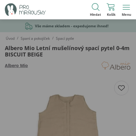
Hledat
Košík
Menu
Vše máme skladem - expedujeme ihned!
/
/
Úvod
Spaní a pokojíček
Spací pytle
Albero Mio Letní mušelínový spací pytel 0-4m
BISCUIT BEIGE
Albero Mio