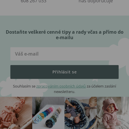
608 267 033
nás doporučuje
Dostaňte veškeré cenné tipy a rady včas a přímo do
e-mailu
Přihlásit se
Souhlasím se
zpracováním osobních údajů
za účelem zaslání
newsletteru.