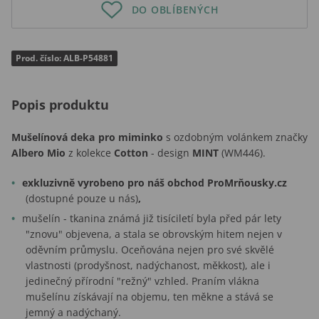
DO OBLÍBENÝCH
Prod. číslo: ALB-P54881
Popis produktu
Mušelínová deka pro miminko
s ozdobným volánkem značky
Albero Mio
z kolekce
Cotton
- design
MINT
(WM446).
exkluzivně vyrobeno pro náš obchod ProMrňousky.cz
(dostupné pouze u nás)
,
mušelín - tkanina známá již tisíciletí byla před pár lety
"znovu" objevena, a stala se obrovským hitem nejen v
oděvním průmyslu. Oceňována nejen pro své skvělé
vlastnosti (prodyšnost, nadýchanost, měkkost), ale i
jedinečný přírodní "režný" vzhled. Praním vlákna
mušelínu získávají na objemu, ten měkne a stává se
jemný a nadýchaný.