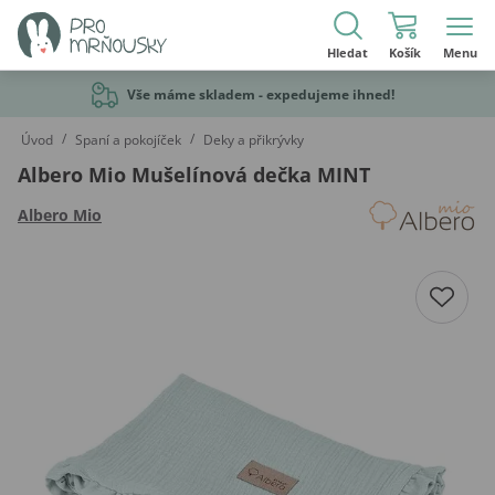
Hledat
Košík
Menu
Vše máme skladem - expedujeme ihned!
/
/
Úvod
Spaní a pokojíček
Deky a přikrývky
Albero Mio Mušelínová dečka MINT
Albero Mio