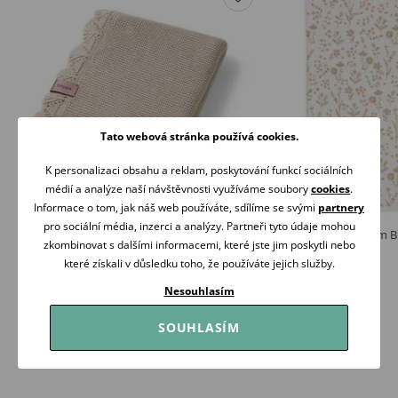
Tato webová stránka používá cookies.
K personalizaci obsahu a reklam, poskytování funkcí sociálních
médií a analýze naší návštěvnosti využíváme soubory
cookies
.
Informace o tom, jak náš web používáte, sdílíme se svými
partnery
pro sociální média, inzerci a analýzy. Partneři tyto údaje mohou
BabyOno Pletená dětská deka bambusová
Jollein Deka 75x100cm 
zkombinovat s dalšími informacemi, které jste jim poskytli nebo
ozdobný lem SVĚTLE BÉŽOVÁ
649 Kč
které získali v důsledku toho, že používáte jejich služby.
429 Kč
Skladem
Skladem
Nesouhlasím
Koupit
Koupit
SOUHLASÍM