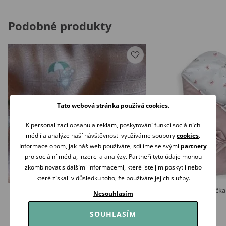
Podobné produkty
Tato webová stránka používá cookies.
K personalizaci obsahu a reklam, poskytování funkcí sociálních
médií a analýze naší návštěvnosti využíváme soubory
cookies
.
Informace o tom, jak náš web používáte, sdílíme se svými
partnery
pro sociální média, inzerci a analýzy. Partneři tyto údaje mohou
zkombinovat s dalšími informacemi, které jste jim poskytli nebo
které získali v důsledku toho, že používáte jejich služby.
NUUROO Bambusová mušelínová
Albero Mio Zavinovačka
Nesouhlasím
zavinovací plena / osuška Umbrella
429 Kč
429 Kč
Skladem
SOUHLASÍM
Skladem