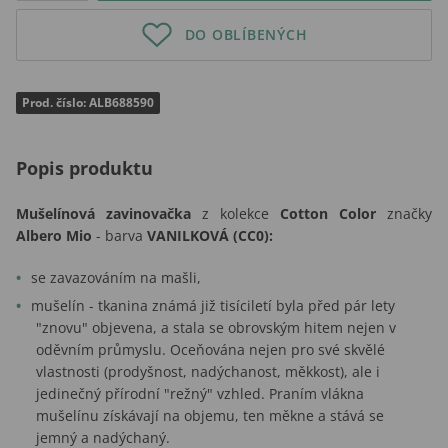
DO OBLÍBENÝCH
Prod. číslo: ALB688590
Popis produktu
Mušelínová zavinovačka
z kolekce
Cotton Color
značky
Albero Mio
- barva
VANILKOVÁ (CC0):
se zavazováním na mašli,
mušelín - tkanina známá již tisíciletí byla před pár lety
"znovu" objevena, a stala se obrovským hitem nejen v
oděvním průmyslu. Oceňována nejen pro své skvělé
vlastnosti (prodyšnost, nadýchanost, měkkost), ale i
jedinečný přírodní "režný" vzhled. Praním vlákna
mušelínu získávají na objemu, ten měkne a stává se
jemný a nadýchaný.