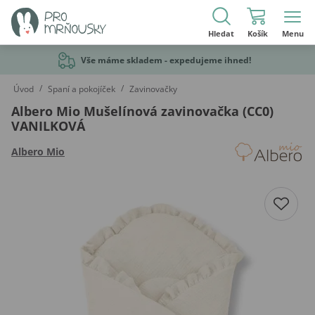
Hledat
Košík
Menu
Vše máme skladem - expedujeme ihned!
/
/
Úvod
Spaní a pokojíček
Zavinovačky
Albero Mio Mušelínová zavinovačka (CC0)
VANILKOVÁ
Albero Mio