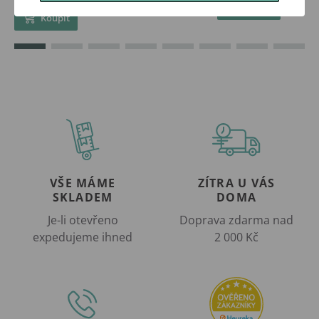
Koupit
Koupit
VŠE MÁME
ZÍTRA U VÁS
SKLADEM
DOMA
Je-li otevřeno
Doprava zdarma nad
expedujeme ihned
2 000 Kč