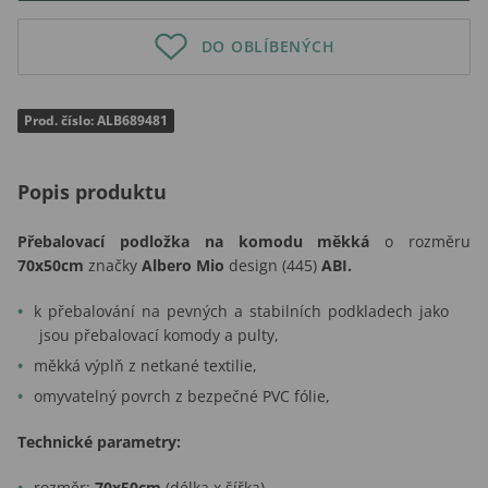
DO OBLÍBENÝCH
Prod. číslo: ALB689481
Popis produktu
Přebalovací podložka
na komodu měkká
o rozměru
70x50cm
značky
Albero Mio
design (445)
ABI.
k přebalování na pevných a stabilních podkladech jako
jsou přebalovací komody a pulty,
měkká výplň z netkané textilie,
omyvatelný povrch z bezpečné PVC fólie,
Technické parametry:
rozměr:
70x50cm
(délka x šířka),