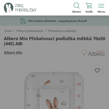
Hledat
Košík
Menu
Vše máme skladem - expedujeme ihned!
/
/
Úvod
Pleny a přebalování
Přebalovací podložky
Albero Mio Přebalovací podložka měkká 70x50
(445) ABI
Albero Mio