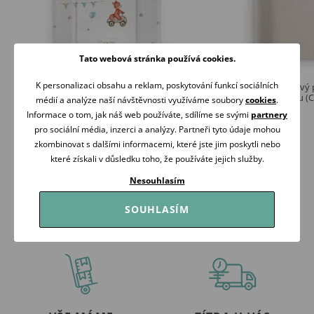
Tato webová stránka používá cookies.
K personalizaci obsahu a reklam, poskytování funkcí sociálních
Albero Mio Přebalovací podložka měkká
Albero Mio Mušelínový 
70x50 (416) CARS
přebalovací podložku (
médií a analýze naší návštěvnosti využíváme soubory
cookies
.
329 Kč
379 Kč
Informace o tom, jak náš web používáte, sdílíme se svými
partnery
Skladem
Skladem
pro sociální média, inzerci a analýzy. Partneři tyto údaje mohou
zkombinovat s dalšími informacemi, které jste jim poskytli nebo
Koupit
Koupit
které získali v důsledku toho, že používáte jejich služby.
Nesouhlasím
SOUHLASÍM