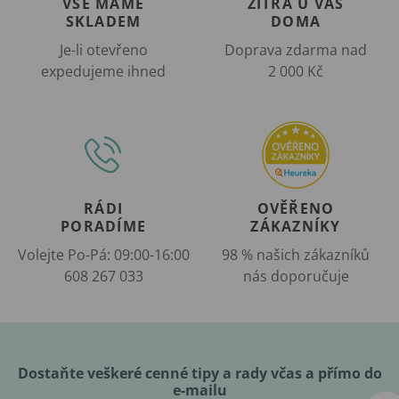
VŠE MÁME
ZÍTRA U VÁS
SKLADEM
DOMA
Je-li otevřeno
Doprava zdarma nad
expedujeme ihned
2 000 Kč
RÁDI
OVĚŘENO
PORADÍME
ZÁKAZNÍKY
Volejte Po-Pá: 09:00-16:00
98 % našich zákazníků
608 267 033
nás doporučuje
Dostaňte veškeré cenné tipy a rady včas a přímo do
e-mailu