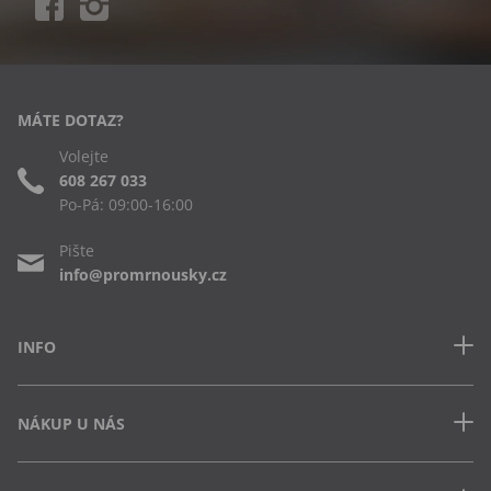
MÁTE DOTAZ?
Volejte
608 267 033
Po-Pá: 09:00-16:00
Pište
info@promrnousky.cz
INFO
Kontakt
NÁKUP U NÁS
Často kladené dotazy
Obchodní podmínky
Doprava a platba v ČR