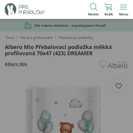
Hledat
Košík
Menu
Vše máme skladem - expedujeme ihned!
/
/
Úvod
Pleny a přebalování
Přebalovací podložky
Albero Mio Přebalovací podložka měkká
profilovaná 70x47 (423) DREAMER
Albero Mio