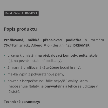
Prod. číslo: ALB684271
Popis produktu
Profilovaná, měkká přebalovací podložka
o rozměru
70x47cm
značky
Albero Mio
- design (423)
DREAMER
:
určená k umístění
na přebalovací komody, pulty, stoly
(tj. na pevné a stabilní podklady),
2-hranná profilovaná (2 zvýšené boční hrany),
měkká výplň z polyuretanové pěny,
povrch z bezpečné PVC fólie nejvyšší kvality, která
neobsahuje ftaláty, je
omyvatelná
a lehce se udržuje v
čistotě.
Technické parametry: