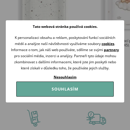
Tato webová stránka používá cookies.
K personalizaci obsahu a reklam, poskytování funkcí sociálních
Albero Mio Přebalovací podložka měkká
Albero Mio Přebalovací
médií a analýze naší návštěvnosti využíváme soubory
cookies
.
profilovaná 70x47 (CP8) STARDUST
profilovaná 70x47 (445)
Informace o tom, jak náš web používáte, sdílíme se svými
partnery
399 Kč
399 Kč
pro sociální média, inzerci a analýzy. Partneři tyto údaje mohou
Skladem
Skladem
zkombinovat s dalšími informacemi, které jste jim poskytli nebo
které získali v důsledku toho, že používáte jejich služby.
Koupit
Koupit
Nesouhlasím
SOUHLASÍM