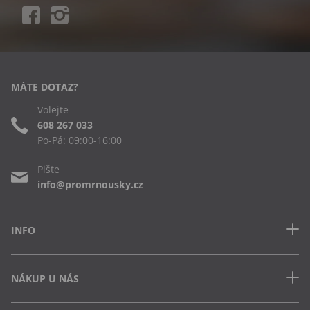
MÁTE DOTAZ?
Volejte
608 267 033
Po-Pá: 09:00-16:00
Pište
info@promrnousky.cz
INFO
Kontakt
NÁKUP U NÁS
Často kladené dotazy
Obchodní podmínky
Doprava a platba v ČR