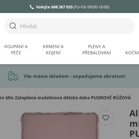
Volejte 608 267 033
(Po-Pá: 09:00-16:00)
KOUPÁNÍ A
KRMENÍ A
PLENY A
PÉČE
KOJENÍ
PŘEBALOVÁNÍ
KOČÁR
Vše máme skladem - expedujeme obratem!
ro Mio Zateplená mušelínová dětská deka PUDROVĚ RŮŽOVÁ
Al
m
P