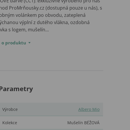
OVÉ barvě (CC1): exkluzivně vyrobeno pro náš
hod ProMrňousky.cz (dostupná pouze u nás), s
obným volánkem po obvodu, zateplená
ýchanou výplní z dutého vlákna, ozdobná
ivka s logem, mušelín…
e o produktu
Parametry
Výrobce
Albero Mio
Kolekce
Mušelín BÉŽOVÁ