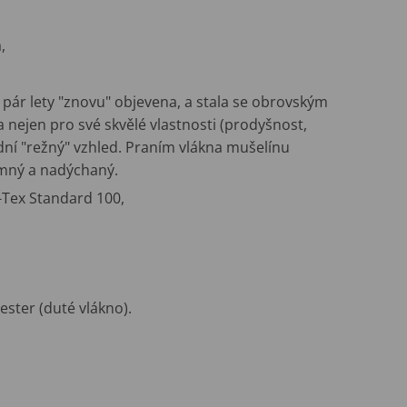
,
ed pár lety "znovu" objevena, a stala se obrovským
nejen pro své skvělé vlastnosti (prodyšnost,
dní "režný" vzhled. Praním vlákna mušelínu
emný a nadýchaný.
o-Tex Standard 100,
ster (duté vlákno).