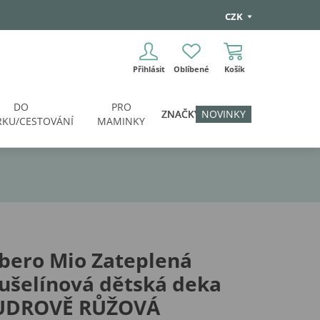
CZK
Přihlásit
Oblíbené
Košík
DO
PRO
ZNAČKY
NOVINKY
KU/CESTOVÁNÍ
MAMINKY
bero Mio Zateplená
ušelínová dětská deka
UDROVĚ RŮŽOVÁ