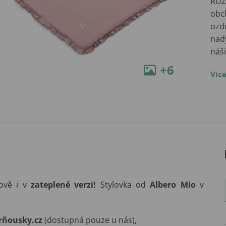
RŮŽ
obc
ozd
nad
náš
+6
Víc
vě i v
zateplené verzi!
Stylovka od
Albero Mio
v
rňousky.cz
(dostupná pouze u nás),