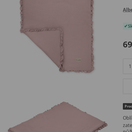
Alb
S
69
Prod
Obl
zat