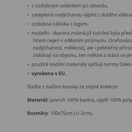
s ozdobným volánkem po obvodu,
zateplená nadýchanou výplní z dutého vlákna
ozdobná nášivka s logem,
mušelín - tkanina známá již tisíciletí byla př
hitem nejen v oděvním průmyslu. Oceňována 
nadýchanost, měkkost), ale i jedinečný příro
získávají na objemu, ten měkne a stává se j
použité textilní materiály splňují normy Oek
vyrobeno v EU.
Slaďte s dalšími kousky ze stejné kolekce!
Materiál:
povrch 100% bavlna, výplň 100% polye
Rozměry
: 100x75cm (+/-2cm).