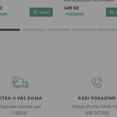
Rainbow (80x100) AFRIKA
č
649 Kč
Koupit
adem
Skladem
ZÍTRA U VÁS DOMA
RÁDI PORADÍME
Doprava zdarma nad
Volejte Po-Pá: 09:00-16
2 000 Kč
608 267 033