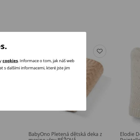
s.
ry
cookies
. Informace o tom, jak náš web
 s dalšími informacemi, které jste jim
BabyOno Pletená dětská deka z
Elodie D