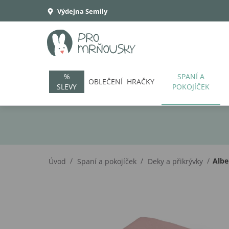
Výdejna Semily
%
SPANÍ A
OBLEČENÍ
HRAČKY
SLEVY
POKOJÍČEK
/
/
/
Albe
Úvod
Spaní a pokojíček
Deky a přikrývky