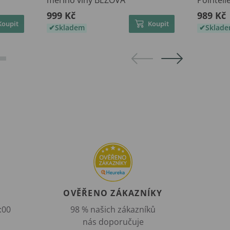
merino vlny BÉŽOVÁ
Pointell
999 Kč
989 Kč
Koupit
Koupit
Skladem
Sklad
OVĚŘENO ZÁKAZNÍKY
:00
98 % našich zákazníků
nás doporučuje