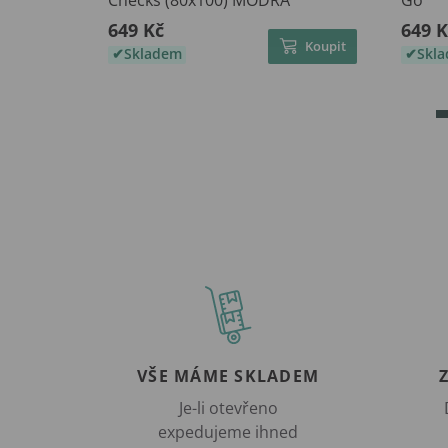
Checks (80x100) MODRÁ
Go
649 Kč
649 K
Koupit
Skladem
Skl
VŠE MÁME SKLADEM
Je-li otevřeno
expedujeme ihned