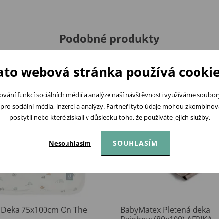
Podobné produkty
ato webová stránka používá cookie
ování funkcí sociálních médií a analýze naší návštěvnosti využíváme soubo
pro sociální média, inzerci a analýzy. Partneři tyto údaje mohou zkombinovat
poskytli nebo které získali v důsledku toho, že používáte jejich služby.
SOUHLASÍM
Nesouhlasím
in Deka 75x100cm On The
BabyMatex Pletená deka