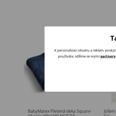
T
K personalizaci obsahu a reklam, poskyt
používáte, sdílíme se svými
partnery
BabyMatex Pletená deka Square
Jolle