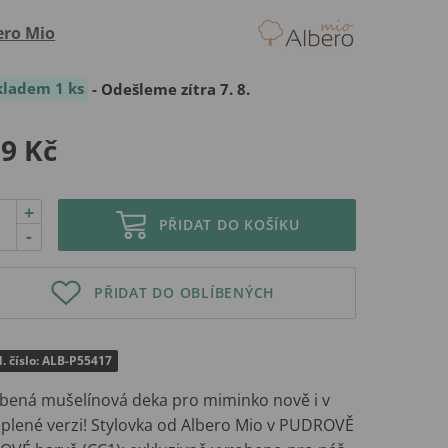
ero Mio
kladem 1 ks
- Odešleme zítra 7. 8.
9 Kč
+
PŘIDAT DO KOŠÍKU
-
PŘIDAT DO OBLÍBENÝCH
. číslo: ALB-P55417
íbená mušelínová deka pro miminko nově i v
eplené verzi! Stylovka od Albero Mio v PUDROVĚ