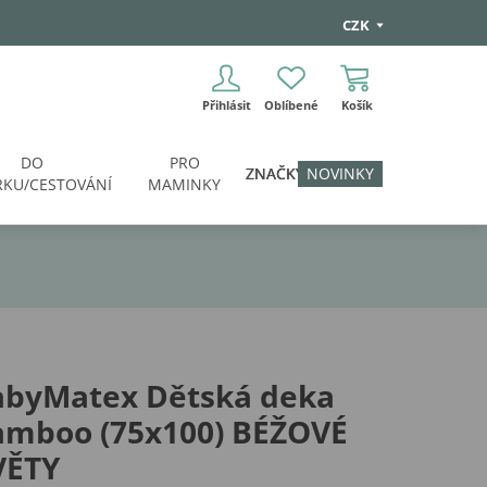
CZK
Přihlásit
Oblíbené
Košík
DO
PRO
ZNAČKY
NOVINKY
KU/CESTOVÁNÍ
MAMINKY
abyMatex Dětská deka
amboo (75x100) BÉŽOVÉ
VĚTY