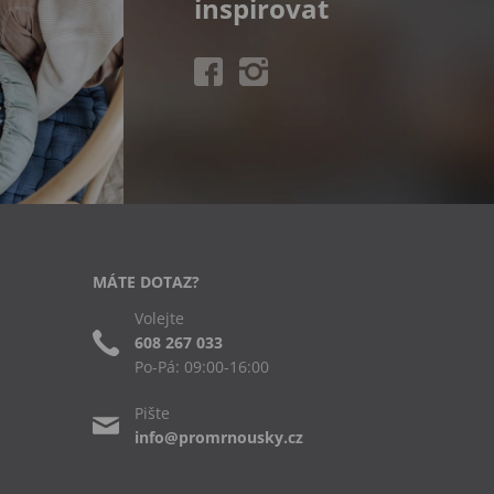
inspirovat
MÁTE DOTAZ?
Volejte
608 267 033
Po-Pá: 09:00-16:00
Pište
info@promrnousky.cz