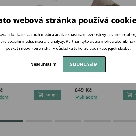
ato webová stránka používá cookie
ování funkcí sociálních médií a analýze naší návštěvnosti využíváme soubo
pro sociální média, inzerci a analýzy. Partneři tyto údaje mohou zkombinovat
poskytli nebo které získali v důsledku toho, že používáte jejich služby.
SOUHLASÍM
Nesouhlasím
aby Deka Kuličky + Přítulka
BabyMatex Pletená deka
dek - MODRÁ
Rainbow (80x100) AFRIKA
č
649 Kč
Koupit
adem
Skladem