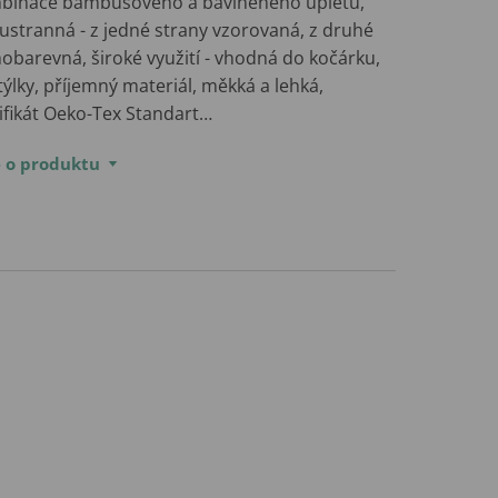
binace bambusového a bavlněného úpletu,
ustranná - z jedné strany vzorovaná, z druhé
obarevná, široké využití - vhodná do kočárku,
ýlky, příjemný materiál, měkká a lehká,
ifikát Oeko-Tex Standart…
e o produktu