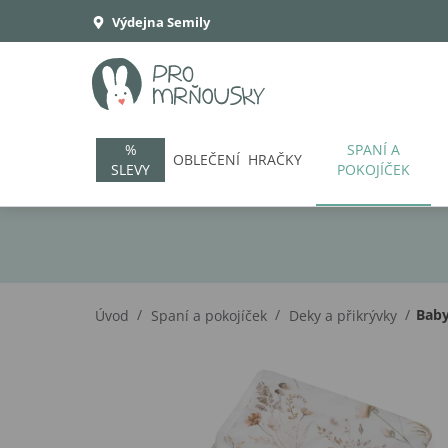
Výdejna Semily
%
SPANÍ A
OBLEČENÍ
HRAČKY
SLEVY
POKOJÍČEK
/
/
/
Baby
Úvod
Spaní a pokojíček
Deky a přikrývky