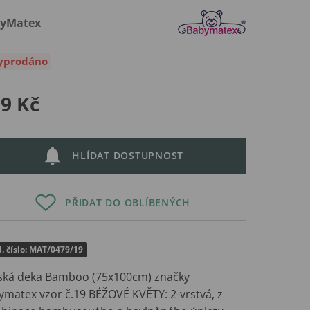
yMatex
yprodáno
9 Kč
HLÍDAT DOSTUPNOST
PŘIDAT DO OBLÍBENÝCH
. číslo: MAT/0479/19
ská deka Bamboo (75x100cm) značky
ymatex vzor č.19 BÉŽOVÉ KVĚTY: 2-vrstvá, z