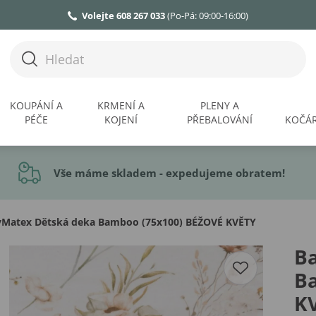
Volejte 608 267 033
(Po-Pá: 09:00-16:00)
KOUPÁNÍ A
KRMENÍ A
PLENY A
PÉČE
KOJENÍ
PŘEBALOVÁNÍ
KOČÁR
Vše máme skladem - expedujeme obratem!
Matex Dětská deka Bamboo (75x100) BÉŽOVÉ KVĚTY
B
B
K