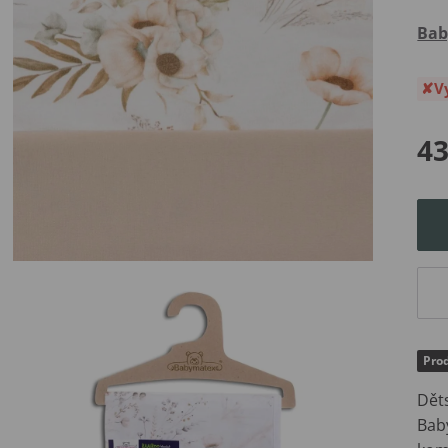
Bab
V
43
Prod
Dět
Bab