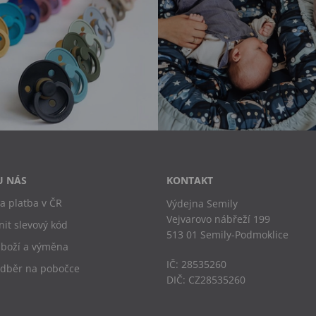
U NÁS
KONTAKT
a platba v ČR
Výdejna Semily
Vejvarovo nábřeží 199
nit slevový kód
513 01 Semily-Podmoklice
zboží a výměna
IČ: 28535260
odběr na pobočce
DIČ: CZ28535260