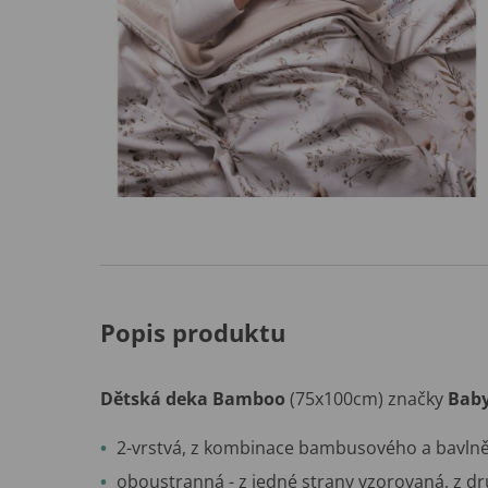
Popis produktu
Dětská deka
Bamboo
(75x100cm) značky
Bab
2-vrstvá, z kombinace bambusového a bavln
oboustranná - z jedné strany vzorovaná, z d