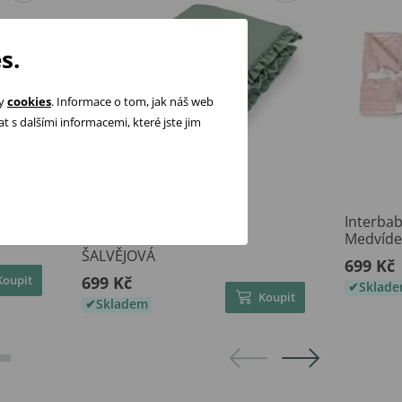
s.
ry
cookies
. Informace o tom, jak náš web
 s dalšími informacemi, které jste jim
Albero Mio Zateplená
Interbab
mušelínová dětská deka
Medvíde
ŠALVĚJOVÁ
699 Kč
Koupit
699 Kč
Sklad
Koupit
Skladem