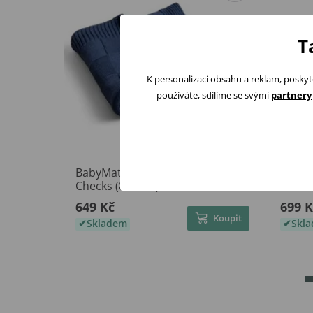
T
K personalizaci obsahu a reklam, poskyt
používáte, sdílíme se svými
partnery
BabyMatex Pletená deka Square
Interb
Checks (80x100) MODRÁ
Medví
649 Kč
699 K
Koupit
Skladem
Skl