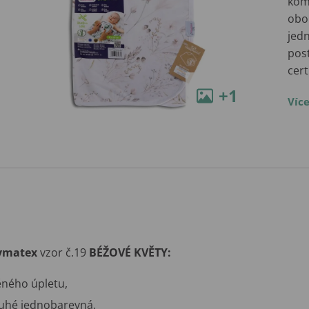
kom
obo
jedn
post
cert
+1
Víc
ymatex
vzor č.19
BÉŽOVÉ KVĚTY:
ěného úpletu,
ruhé jednobarevná,