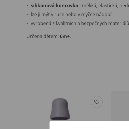
silikonová koncovka
- měkká, elastická, ned
lze ji mýt v ruce nebo v myčce nádobí.
vyrobená z kvalitních a bezpečných materiálů
Určena dětem:
6m+
.