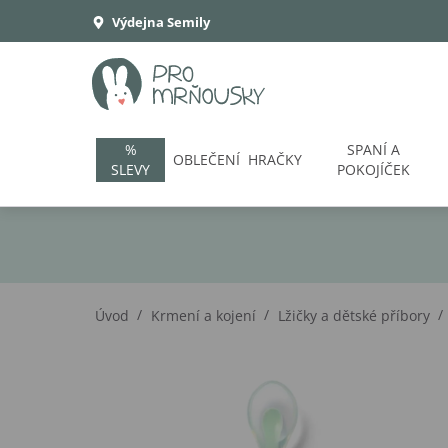
Výdejna Semily
%
SPANÍ A
OBLEČENÍ
HRAČKY
SLEVY
POKOJÍČEK
/
/
/
Úvod
Krmení a kojení
Lžičky a dětské příbory