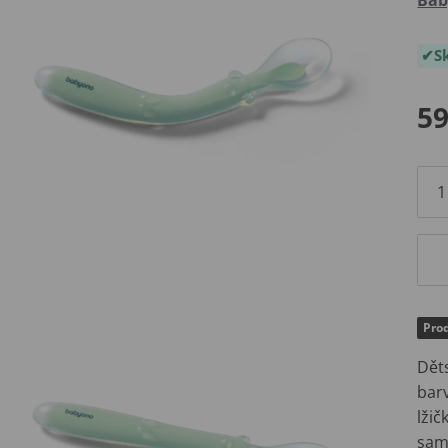
S
59
Prod
Děts
barv
lžič
samo