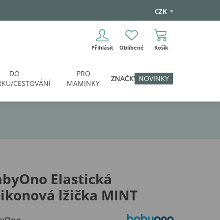
CZK
Přihlásit
Oblíbené
Košík
DO
PRO
ZNAČKY
NOVINKY
KU/CESTOVÁNÍ
MAMINKY
byOno Elastická
likonová lžička MINT
byOno