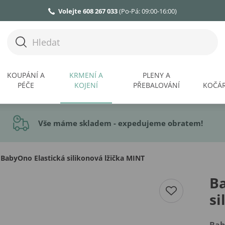
Volejte 608 267 033
(Po-Pá: 09:00-16:00)
KOUPÁNÍ A
KRMENÍ A
PLENY A
PÉČE
KOJENÍ
PŘEBALOVÁNÍ
KOČÁR
Vše máme skladem - expedujeme obratem!
BabyOno Elastická silikonová lžička MINT
Ba
si
Ba