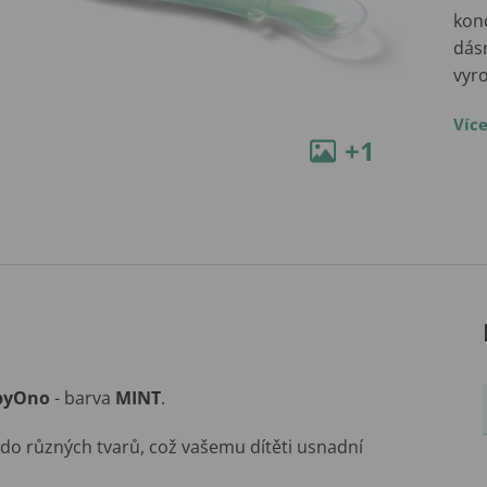
konc
dásn
vyr
Víc
+1
byOno
- barva
MINT
.
u do různých tvarů, což vašemu dítěti usnadní