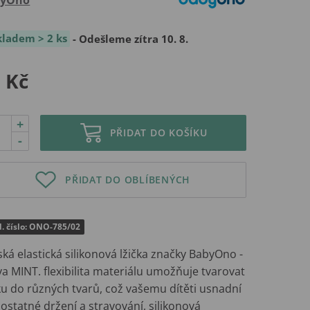
kladem > 2 ks
- Odešleme zítra 10. 8.
 Kč
+
PŘIDAT DO KOŠÍKU
-
PŘIDAT DO OBLÍBENÝCH
. číslo: ONO-785/02
ká elastická silikonová lžička značky BabyOno -
a MINT. flexibilita materiálu umožňuje tvarovat
ku do různých tvarů, což vašemu dítěti usnadní
statné držení a stravování, silikonová