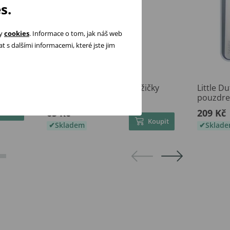
s.
ry
cookies
. Informace o tom, jak náš web
 s dalšími informacemi, které jste jim
hio
Canpol babies Plastové lžičky
Little Du
TERMO 2ks Růžové
pouzdre
Koupit
65 Kč
209 Kč
Koupit
Skladem
Sklad