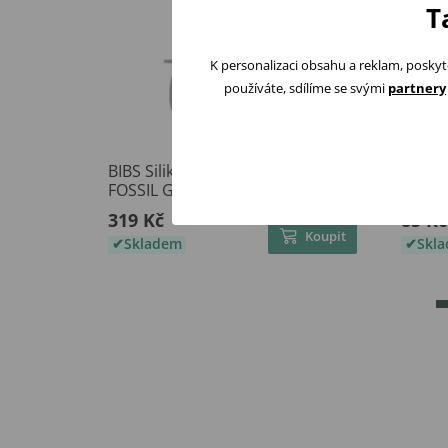
T
K personalizaci obsahu a reklam, poskyt
používáte, sdílíme se svými
partnery
BIBS Silikonová krmící síťka
Kikka
FOSSIL GREY
senzo
319 Kč
85 Kč
Koupit
Skladem
Skl