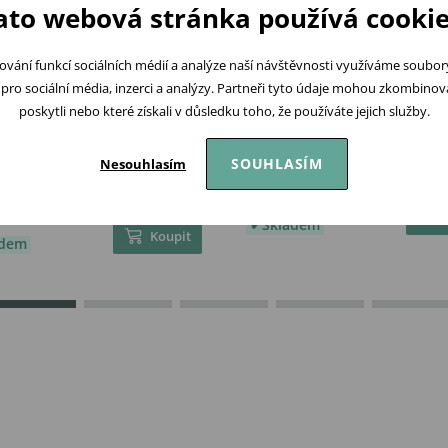
ato webová stránka používá cookie
ování funkcí sociálních médií a analýze naší návštěvnosti využíváme soubo
pro sociální média, inzerci a analýzy. Partneři tyto údaje mohou zkombinovat
poskytli nebo které získali v důsledku toho, že používáte jejich služby.
SOUHLASÍM
Nesouhlasím
Boo Lžičky s tepelným
LOVI Sada lžiček 2ks Pistac
rem 2 ks Boo Mint
89 Kč
Skladem
Koupit
adem