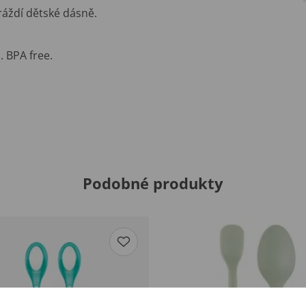
ráždí dětské dásně.
. BPA free.
Podobné produkty