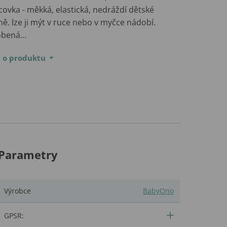
ovka - měkká, elastická, nedráždí dětské
ě. lze ji mýt v ruce nebo v myčce nádobí.
obená…
e o produktu
Parametry
Výrobce
BabyOno
GPSR: