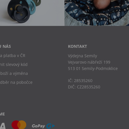
U NÁS
KONTAKT
a platba v ČR
Výdejna Semily
Vejvarovo nábřeží 199
nit slevový kód
513 01 Semily-Podmoklice
zboží a výměna
IČ: 28535260
odběr na pobočce
DIČ: CZ28535260
ME