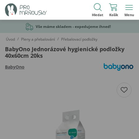
Hledat
Košík
Menu
Vše máme skladem - expedujeme ihned!
/
/
Úvod
Pleny a přebalování
Přebalovací podložky
BabyOno Jednorázové hygienické podložky
40x60cm 20ks
BabyOno