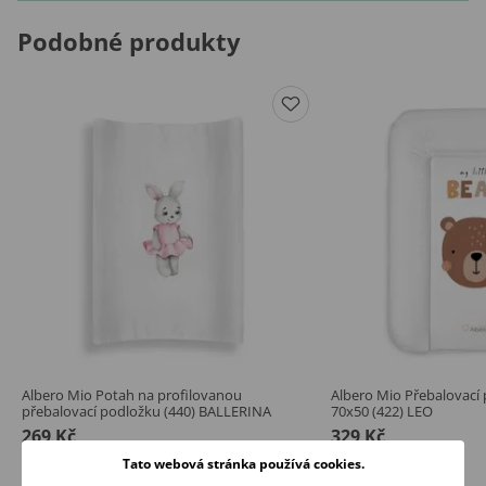
Podobné produkty
Albero Mio Potah na profilovanou
Albero Mio Přebalovací
přebalovací podložku (440) BALLERINA
70x50 (422) LEO
269 Kč
329 Kč
Skladem
Skladem
Tato webová stránka používá cookies.