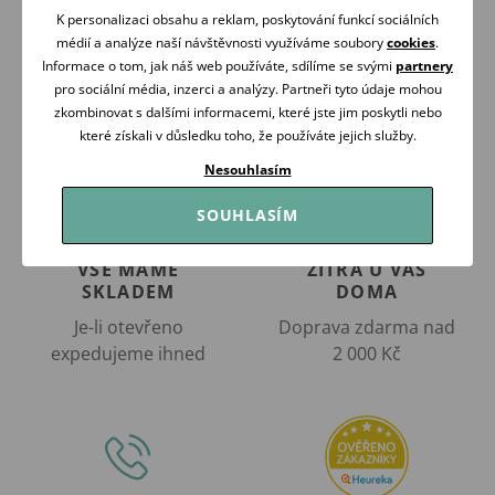
Koupit
Koupit
K personalizaci obsahu a reklam, poskytování funkcí sociálních
médií a analýze naší návštěvnosti využíváme soubory
cookies
.
Informace o tom, jak náš web používáte, sdílíme se svými
partnery
pro sociální média, inzerci a analýzy. Partneři tyto údaje mohou
zkombinovat s dalšími informacemi, které jste jim poskytli nebo
které získali v důsledku toho, že používáte jejich služby.
Nesouhlasím
SOUHLASÍM
VŠE MÁME
ZÍTRA U VÁS
SKLADEM
DOMA
Je-li otevřeno
Doprava zdarma nad
expedujeme ihned
2 000 Kč