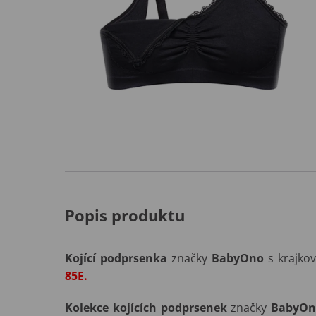
Popis produktu
Kojící podprsenka
značky
BabyOno
s krajko
85E.
Kolekce kojících podprsenek
značky
BabyOn