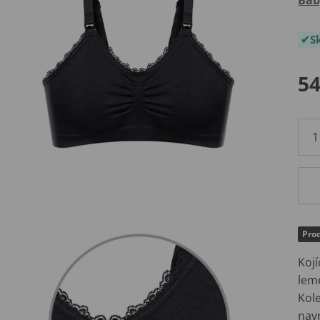
S
54
Pro
Koj
lem
Kol
navr