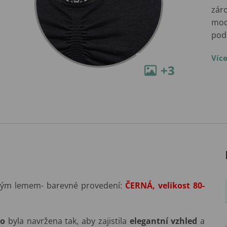
záro
mode
pod
Víc
+3
vým lemem- barevné provedení:
ČERNÁ, velikost 80-
o
byla navržena tak, aby zajistila
elegantní vzhled
a