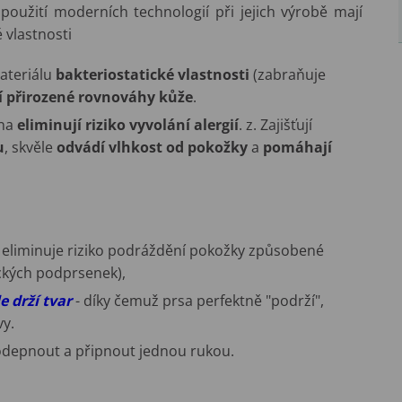
použití moderních technologií při jejich výrobě mají
 vlastnosti
ateriálu
bakteriostatické vlastnosti
(zabraňuje
í přirozené rovnováhy kůže
.
kna
eliminují riziko vyvolání alergií
. z. Zajišťují
u
, skvěle
odvádí vlhkost od pokožky
a
pomáhají
a eliminuje riziko podráždění pokožky způsobené
ických podprsenek),
e drží tvar
- díky čemuž prsa perfektně "podrží",
vy.
 odepnout a připnout jednou rukou.