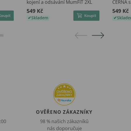
kojení a odsávání MumFIT 2XL
ČERNÁ s
549 Kč
549 Kč
Koupit
Koupit
Skladem
Sklad
OVĚŘENO ZÁKAZNÍKY
:00
98 % našich zákazníků
nás doporučuje