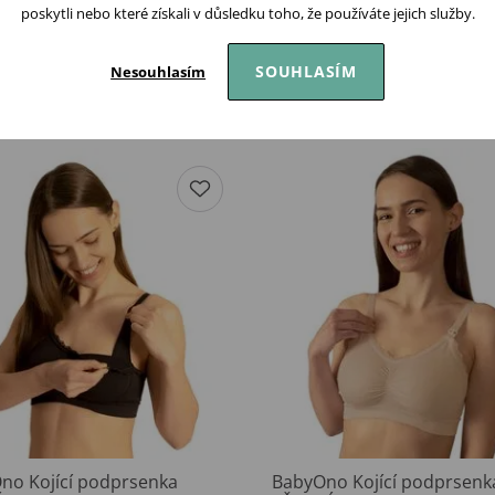
poskytli nebo které získali v důsledku toho, že používáte jejich služby.
SOUHLASÍM
Nesouhlasím
Podobné produkty
no Kojící podprsenka
BabyOno Kojící podprsenk