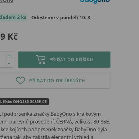
kladem 2 ks
- Odešleme v pondělí 10. 8.
9 Kč
+
PŘIDAT DO KOŠÍKU
-
PŘIDAT DO OBLÍBENÝCH
d. číslo: ONO585-8085E-CE
ící podprsenka značky BabyOno s krajkovým
em- barevné provedení: ČERNÁ, velikost 80-85E.
ekce kojících podprsenek značky BabyOno byla
žena tak, aby zajistila elegantní vzhled a