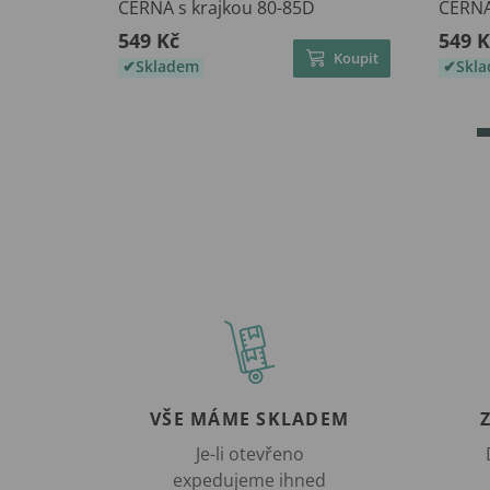
ČERNÁ s krajkou 80-85D
ČERNÁ
549 Kč
549 K
Koupit
Skladem
Skl
VŠE MÁME SKLADEM
Je-li otevřeno
expedujeme ihned