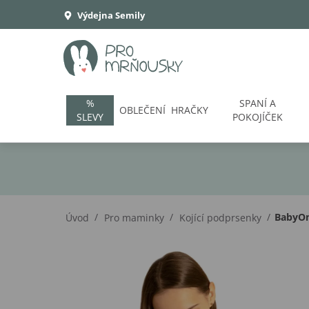
Výdejna Semily
%
SPANÍ A
OBLEČENÍ
HRAČKY
SLEVY
POKOJÍČEK
/
/
/
BabyOno
Úvod
Pro maminky
Kojící podprsenky