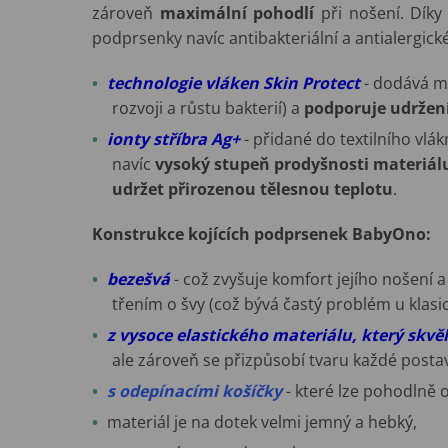
zároveň
maximální pohodlí
při nošení. Díky 
podprsenky navíc antibakteriální a antialergické
technologie vláken Skin Protect
- dodává m
rozvoji a růstu bakterií) a
podporuje udržen
ionty stříbra Ag+
- přidané do textilního vlá
navíc
vysoký stupeň prodyšnosti materiál
udržet přirozenou tělesnou teplotu
.
Konstrukce kojících podprsenek BabyOno:
bezešvá
- což zvyšuje komfort jejího nošení 
třením o švy (což bývá častý problém u klas
z vysoce elastického materiálu, který skvěl
ale zároveň se přizpůsobí tvaru každé posta
s odepínacími košíčk
y
- které lze pohodlně
materiál je na dotek velmi jemný a hebký,