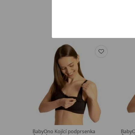
BabyOno Kojící podprsenka
BabyO