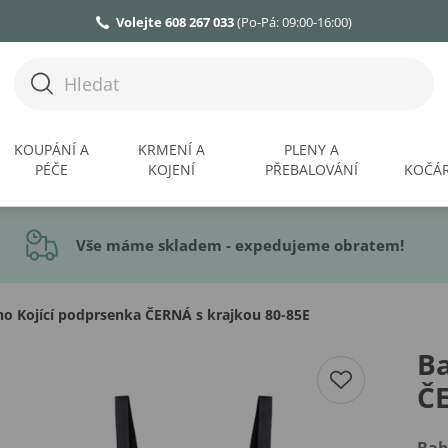
Volejte 608 267 033
(Po-Pá: 09:00-16:00)
KOUPÁNÍ A
KRMENÍ A
PLENY A
PÉČE
KOJENÍ
PŘEBALOVÁNÍ
KOČÁR
Vše máme skladem - expedujeme obratem!
 Kojící podprsenka ČERNÁ s krajkou 80-85E
B
ČE
Ba