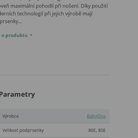
veň maximální pohodlí při nošení. Díky použití
rních technologií při jejich výrobě mají
prsenky…
e o produktu
Parametry
Výrobce
BabyOno
Velikost podprsenky
80E
,
85E