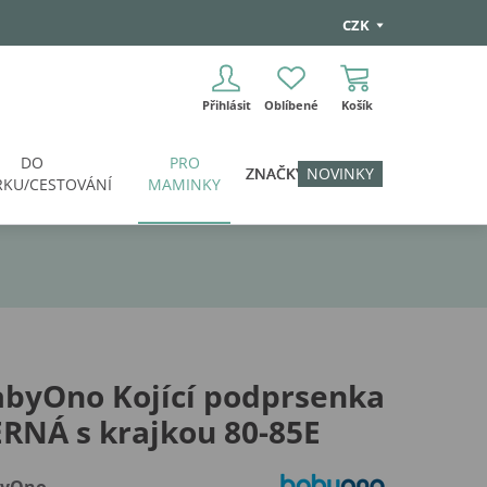
CZK
Přihlásit
Oblíbené
Košík
DO
PRO
ZNAČKY
NOVINKY
KU/CESTOVÁNÍ
MAMINKY
abyOno Kojící podprsenka
RNÁ s krajkou 80-85E
byOno