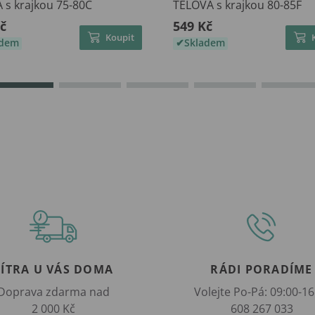
 s krajkou 75-80C
TĚLOVÁ s krajkou 80-85F
č
549 Kč
Koupit
adem
Skladem
ZÍTRA U VÁS DOMA
RÁDI PORADÍME
Doprava zdarma nad
Volejte Po-Pá: 09:00-16
2 000 Kč
608 267 033