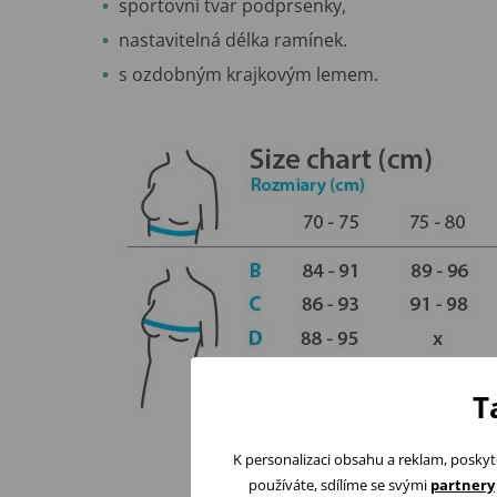
sportovní tvar podprsenky,
nastavitelná délka ramínek.
s ozdobným krajkovým lemem.
T
K personalizaci obsahu a reklam, poskyt
používáte, sdílíme se svými
partnery