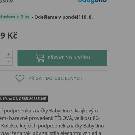
kladem > 2 ks
- Odešleme v pondělí 10. 8.
9 Kč
+
PŘIDAT DO KOŠÍKU
-
PŘIDAT DO OBLÍBENÝCH
d. číslo: ONO585-8085E-NE
ící podprsenka značky BabyOno s krajkovým
em- barevné provedení: TĚLOVÁ, velikost 80-
. Kolekce kojících podprsenek značky BabyOno
 navržena tak, aby zajistila elegantní vzhled a