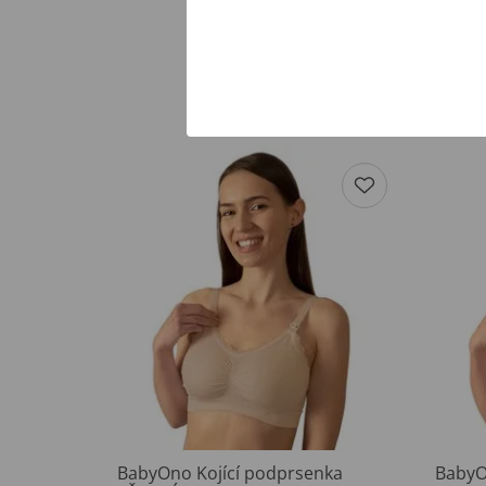
BabyOno Kojící podprsenka
BabyO