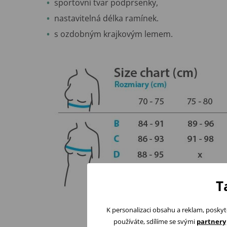
sportovní tvar podprsenky,
nastavitelná délka ramínek.
s ozdobným krajkovým lemem.
T
K personalizaci obsahu a reklam, poskyt
používáte, sdílíme se svými
partnery