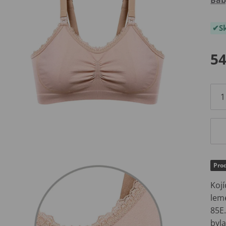
S
54
Pro
Koj
lem
85E
byla