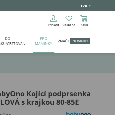
CZK
Přihlásit
Oblíbené
Košík
DO
PRO
ZNAČKY
NOVINKY
KU/CESTOVÁNÍ
MAMINKY
abyOno Kojící podprsenka
LOVÁ s krajkou 80-85E
byOno