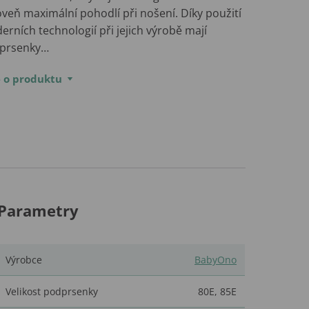
veň maximální pohodlí při nošení. Díky použití
rních technologií při jejich výrobě mají
prsenky…
e o produktu
Parametry
Výrobce
BabyOno
Velikost podprsenky
80E
,
85E