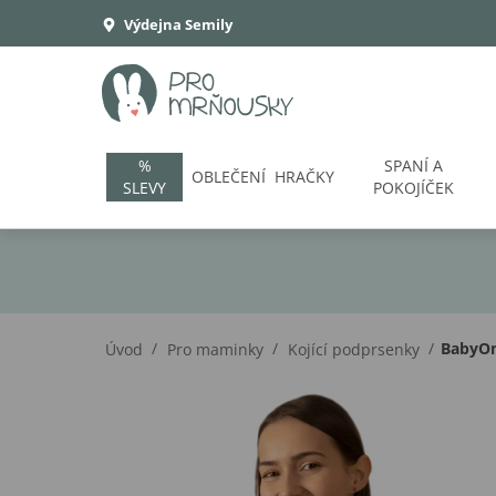
Výdejna Semily
%
SPANÍ A
OBLEČENÍ
HRAČKY
SLEVY
POKOJÍČEK
/
/
/
BabyOno
Úvod
Pro maminky
Kojící podprsenky