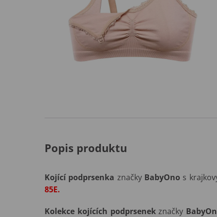
Popis produktu
Kojící podprsenka
značky
BabyOno
s krajko
85E.
Kolekce kojících podprsenek
značky
BabyOn