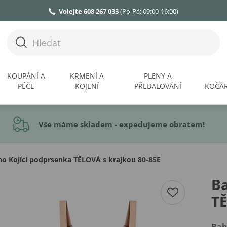
Volejte 608 267 033
(Po-Pá: 09:00-16:00)
KOUPÁNÍ A
KRMENÍ A
PLENY A
PÉČE
KOJENÍ
PŘEBALOVÁNÍ
KOČÁR
Vše máme skladem - expedujeme obratem!
 Kojící podprsenka TĚLOVÁ s krajkou 80-85E
B
TĚ
Ba