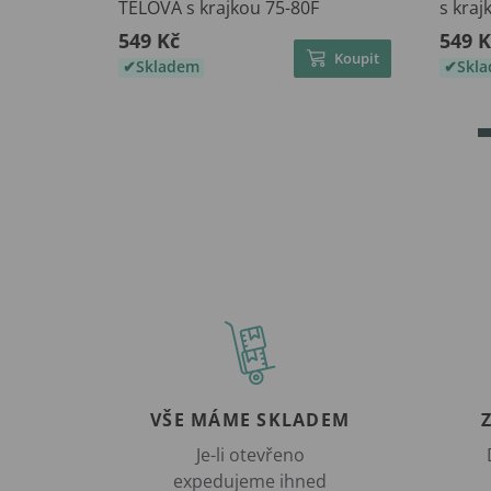
TĚLOVÁ s krajkou 75-80F
s kraj
549 Kč
549 K
Koupit
Skladem
Skl
VŠE MÁME SKLADEM
Je-li otevřeno
expedujeme ihned