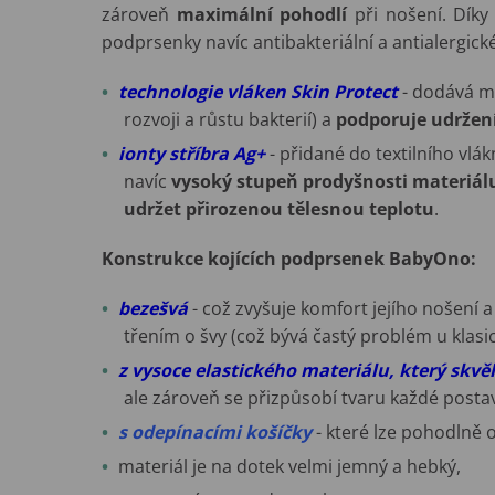
zároveň
maximální pohodlí
při nošení. Díky 
podprsenky navíc antibakteriální a antialergické
technologie vláken Skin Protect
- dodává m
rozvoji a růstu bakterií) a
podporuje udržen
ionty stříbra Ag+
- přidané do textilního vlá
navíc
vysoký stupeň prodyšnosti materiál
udržet přirozenou tělesnou teplotu
.
Konstrukce kojících podprsenek BabyOno:
bezešvá
- což zvyšuje komfort jejího nošení 
třením o švy (což bývá častý problém u klas
z vysoce elastického materiálu, který skvěl
ale zároveň se přizpůsobí tvaru každé posta
s odepínacími košíčk
y
- které lze pohodlně
materiál je na dotek velmi jemný a hebký,