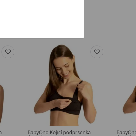
a
BabyOno Kojící podprsenka
BabyOno