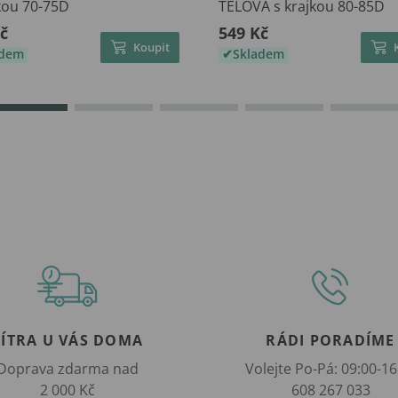
kou 70-75D
TĚLOVÁ s krajkou 80-85D
č
549 Kč
Koupit
adem
Skladem
ZÍTRA U VÁS DOMA
RÁDI PORADÍME
Doprava zdarma nad
Volejte Po-Pá: 09:00-16
2 000 Kč
608 267 033