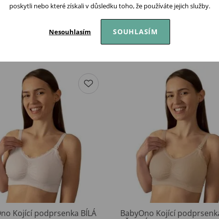
poskytli nebo které získali v důsledku toho, že používáte jejich služby.
SOUHLASÍM
Nesouhlasím
Podobné produkty
no Kojící podprsenka BÍLÁ
BabyOno Kojící podprsenk