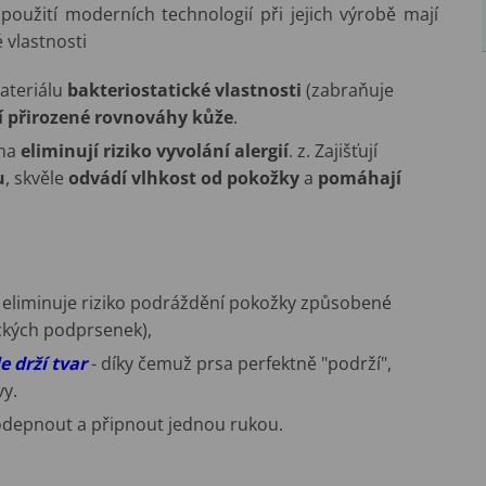
použití moderních technologií při jejich výrobě mají
 vlastnosti
ateriálu
bakteriostatické vlastnosti
(zabraňuje
í přirozené rovnováhy kůže
.
kna
eliminují riziko vyvolání alergií
. z. Zajišťují
u
, skvěle
odvádí vlhkost od pokožky
a
pomáhají
a eliminuje riziko podráždění pokožky způsobené
ických podprsenek),
e drží tvar
- díky čemuž prsa perfektně "podrží",
vy.
 odepnout a připnout jednou rukou.