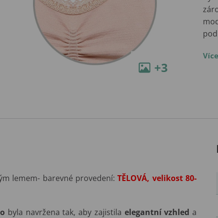
záro
mode
pod
Víc
+3
vým lemem- barevné provedení:
TĚLOVÁ, velikost 80-
o
byla navržena tak, aby zajistila
elegantní vzhled
a