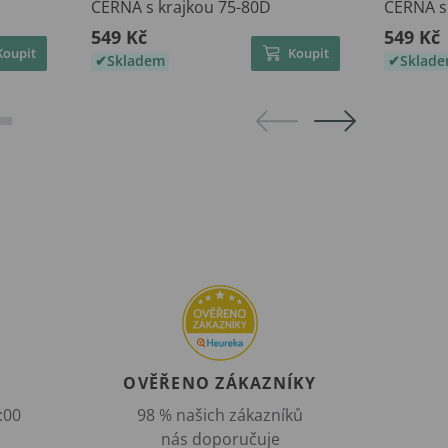
ČERNÁ s krajkou 75-80D
ČERNÁ s
549 Kč
549 Kč
Koupit
Koupit
Skladem
Sklad
OVĚŘENO ZÁKAZNÍKY
:00
98 % našich zákazníků
nás doporučuje