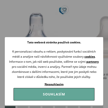
Tato webová stránka používá cookies.
K personalizaci obsahu a reklam, poskytování funkcí sociálních
médií a analýze naší návštěvnosti využíváme soubory
cookies
.
Informace o tom, jak náš web používáte, sdílíme se svými
partnery
pro sociální média, inzerci a analýzy. Partneři tyto údaje mohou
zkombinovat s dalšími informacemi, které jste jim poskytli nebo
Canpol babies Savička silikon třešinka
Canpol babies Savička si
které získali v důsledku toho, že používáte jejich služby.
EasyStart 2-STŘEDNÍ
Shape 3m+ 2ks pomalá
39 Kč
99 Kč
Nesouhlasím
Skladem
Skladem
SOUHLASÍM
Koupit
Koupit