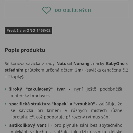
DO OBLÍBENÝCH
Prod. číslo: ONO-1453/02
Popis produktu
Silikonová savička z řady
Natural Nursing
značky
BabyOno
s
středním
průtokem určená dětem
3m+
(savička označena č.2
= 2kapky).
široký "zakulacený" tvar -
nyní ještě podobnější
mateřské bradavce,
specifická struktura "kapek" a "vroubků"
- zajišťuje, že
se savička při krmení v různých místech různě
"protahuje", což podporuje přirozený rytmus sání,
antikolikový ventil
- pro plynulé sání bez zbytečného
polykání vzduchu - snižuje tak riziko vzniku dětské