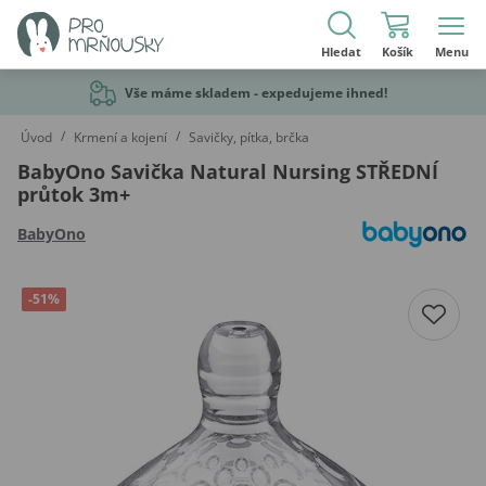
Hledat
Košík
Menu
Vše máme skladem - expedujeme ihned!
/
/
Úvod
Krmení a kojení
Savičky, pítka, brčka
BabyOno Savička Natural Nursing STŘEDNÍ
průtok 3m+
BabyOno
-51%