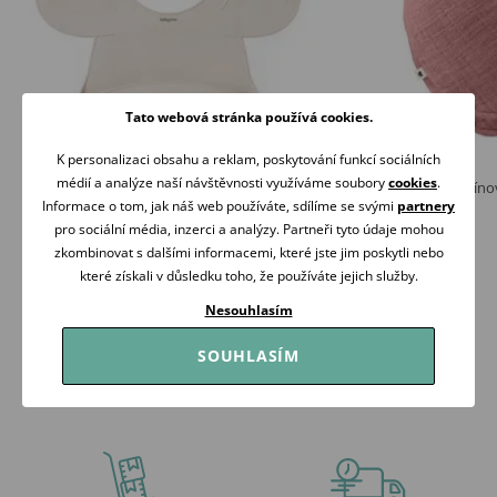
Tato webová stránka používá cookies.
K personalizaci obsahu a reklam, poskytování funkcí sociálních
médií a analýze naší návštěvnosti využíváme soubory
cookies
.
BabyOno Silikonový bryndák s kapsou
BIBS Bandana mušelínov
BÉŽOVÝ
bavlna DUSTY PINK
Informace o tom, jak náš web používáte, sdílíme se svými
partnery
89 Kč
319 Kč
pro sociální média, inzerci a analýzy. Partneři tyto údaje mohou
Skladem
Skladem
zkombinovat s dalšími informacemi, které jste jim poskytli nebo
které získali v důsledku toho, že používáte jejich služby.
Koupit
Koupit
Nesouhlasím
SOUHLASÍM