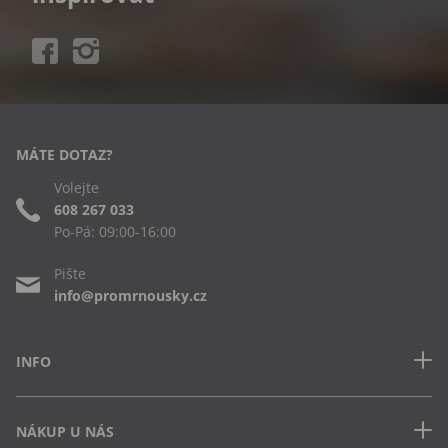
MÁTE DOTAZ?
Volejte
608 267 033
Po-Pá: 09:00-16:00
Pište
info@promrnousky.cz
INFO
Kontakt
NÁKUP U NÁS
Často kladené dotazy