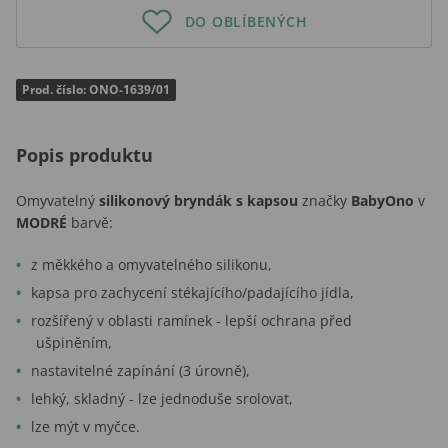
DO OBLÍBENÝCH
Prod. číslo: ONO-1639/01
Popis produktu
Omyvatelný
silikonový bryndák s kapsou
značky
BabyOno
v
MODRÉ
barvě:
z měkkého a omyvatelného silikonu,
kapsa pro zachycení stékajícího/padajícího jídla,
rozšířený v oblasti ramínek - lepší ochrana před
ušpiněním,
nastavitelné zapínání (3 úrovně),
lehký, skladný - lze jednoduše srolovat,
lze mýt v myčce.