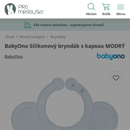
Hledat
Košík
Menu
Vše máme skladem - expedujeme ihned!
/
/
Úvod
Krmení a kojení
Bryndáky
BabyOno Silikonový bryndák s kapsou MODRÝ
BabyOno