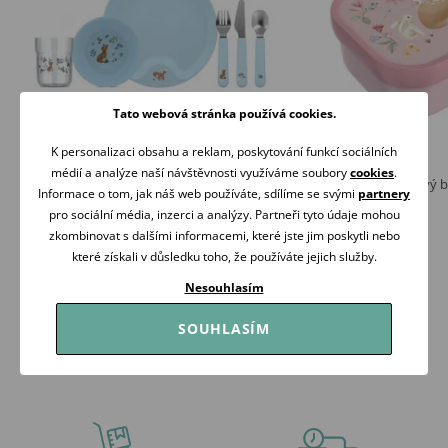
Tato webová stránka používá cookies.
K personalizaci obsahu a reklam, poskytování funkcí sociálních
médií a analýze naší návštěvnosti využíváme soubory
cookies
.
Little Dutch Dětská jídelní sada 6-dílná
Little Dutch Svačinový 
Informace o tom, jak náš web používáte, sdílíme se svými
partnery
Forest Friends
319 Kč
pro sociální média, inzerci a analýzy. Partneři tyto údaje mohou
869 Kč
Skladem
zkombinovat s dalšími informacemi, které jste jim poskytli nebo
Skladem
které získali v důsledku toho, že používáte jejich služby.
Koupit
Koupit
Nesouhlasím
SOUHLASÍM