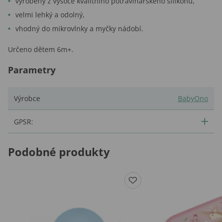
vyrobený z vysoce kvalitního potravinářského silikonu,
velmi lehký a odolný,
vhodný do mikrovlnky a myčky nádobí.
Určeno dětem 6m+.
Parametry
Výrobce
BabyOno
GPSR:
Podobné produkty