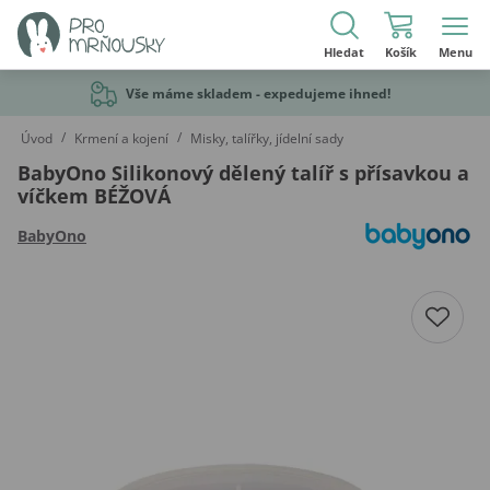
Hledat
Košík
Menu
Vše máme skladem - expedujeme ihned!
/
/
Úvod
Krmení a kojení
Misky, talířky, jídelní sady
BabyOno Silikonový dělený talíř s přísavkou a
víčkem BÉŽOVÁ
BabyOno