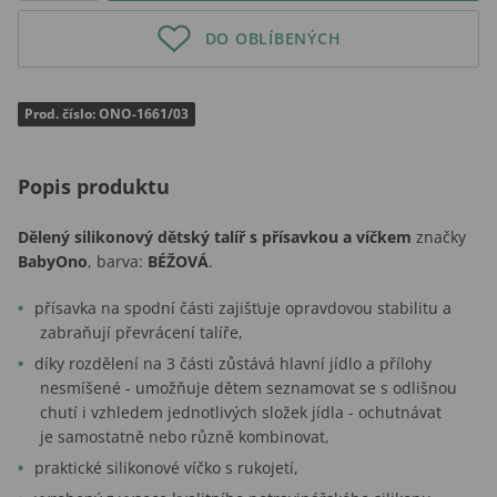
DO OBLÍBENÝCH
Prod. číslo: ONO-1661/03
Popis produktu
Dělený silikonový dětský talíř s přísavkou a víčkem
značky
BabyOno
, barva:
BÉŽOVÁ
.
přísavka na spodní části zajišťuje opravdovou stabilitu a
zabraňují převrácení talíře,
díky rozdělení na 3 části zůstává hlavní jídlo a přílohy
nesmíšené - umožňuje dětem seznamovat se s odlišnou
chutí i vzhledem jednotlivých složek jídla - ochutnávat
je samostatně nebo různě kombinovat,
praktické silikonové víčko s rukojetí,