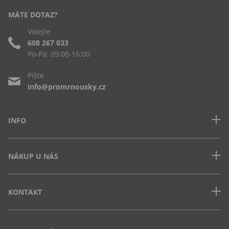
MÁTE DOTAZ?
Volejte
608 267 033
Po-Pá: 09:00-16:00
Pište
info@promrnousky.cz
INFO
Kontakt
NÁKUP U NÁS
Často kladené dotazy
Obchodní podmínky
Doprava a platba v ČR
Ochrana osobních údajů
KONTAKT
Jak uplatnit slevový kód
Cookies
Vrácení zboží a výměna
Výdejna Semily
Osobní odběr na pobočce
Vejvarovo nábřeží 199