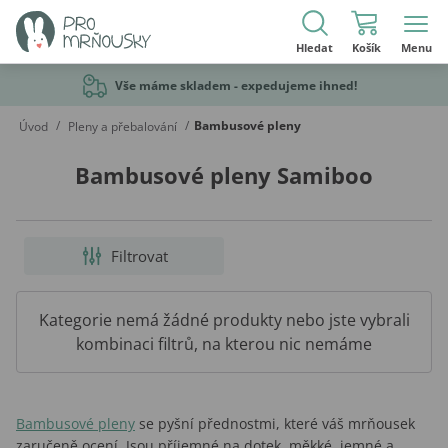
Hledat
Košík
Menu
Vše máme skladem - expedujeme ihned!
/
/
Bambusové pleny
Úvod
Pleny a přebalování
Bambusové pleny Samiboo
Filtrovat
Kategorie nemá žádné produkty nebo jste vybrali
kombinaci filtrů, na kterou nic nemáme
Bambusové pleny
se pyšní přednostmi, které váš mrňousek
zaručeně ocení. Jsou příjemné na dotek, měkké, jemné a