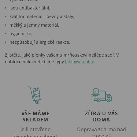
jsou antibakteriální,
kvalitní materiál - pevný a stálý,
měkký a jemný materiál,
hygienické,
nezpůsobují alergické reakce.
Zjistěte, jaké plenky vašemu mrňouskovi nejlépe sedí. V
nabídce naleznete i jiné typy
látkových plen
.
VŠE MÁME
ZÍTRA U VÁS
SKLADEM
DOMA
Je-li otevřeno
Doprava zdarma nad
expedujeme ihned
2 000 Kč