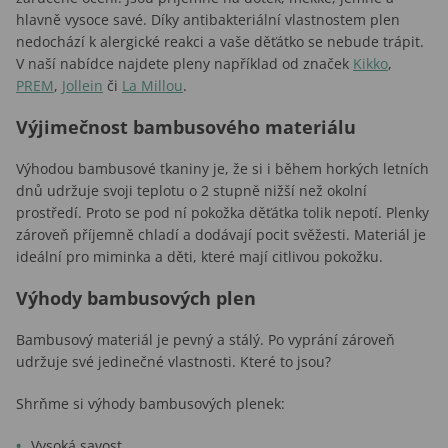
hlavně vysoce savé. Díky antibakteriální vlastnostem plen
nedochází k alergické reakci a vaše děťátko se nebude trápit.
V naší nabídce najdete pleny například od značek
Kikko
,
PREM
,
Jollein
či
La Millou
.
Výjimečnost bambusového materiálu
Výhodou bambusové tkaniny je, že si i během horkých letních
dnů udržuje svoji teplotu o 2 stupně nižší než okolní
prostředí. Proto se pod ní pokožka děťátka tolik nepotí. Plenky
zároveň příjemně chladí a dodávají pocit svěžesti. Materiál je
ideální pro miminka a děti, které mají citlivou pokožku.
Výhody bambusových plen
Bambusový materiál je pevný a stálý. Po vyprání zároveň
udržuje své jedinečné vlastnosti. Které to jsou?
Shrňme si výhody bambusových plenek:
Vysoká savost,