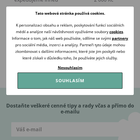
Tato webová stránka používá cookies.
K personalizaci obsahu a reklam, poskytování funkcí sociálních
médií a analýze naší návštěvnosti využíváme soubory
cookies
.
Informace o tom, jak náš web používáte, sdílíme se svými
partnery
pro sociální média, inzerci a analýzy. Partneři tyto údaje mohou
RÁDI
OVĚŘENO
zkombinovat s dalšími informacemi, které jste jim poskytli nebo
PORADÍME
ZÁKAZNÍKY
které získali v důsledku toho, že používáte jejich služby.
Volejte Po-Pá: 09:00-16:00
98 % našich zákazníků
Nesouhlasím
608 267 033
nás doporučuje
SOUHLASÍM
Dostaňte veškeré cenné tipy a rady včas a přímo do
e-mailu