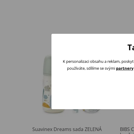
T
K personalizaci obsahu a reklam, poskyt
používáte, sdílíme se svými
partnery
Suavinex Dreams sada ZELENÁ
BIBS C