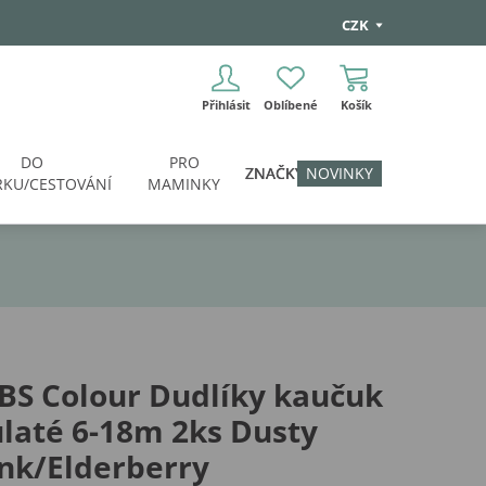
CZK
Přihlásit
Oblíbené
Košík
DO
PRO
ZNAČKY
NOVINKY
KU/CESTOVÁNÍ
MAMINKY
BS Colour Dudlíky kaučuk
laté 6-18m 2ks Dusty
nk/Elderberry