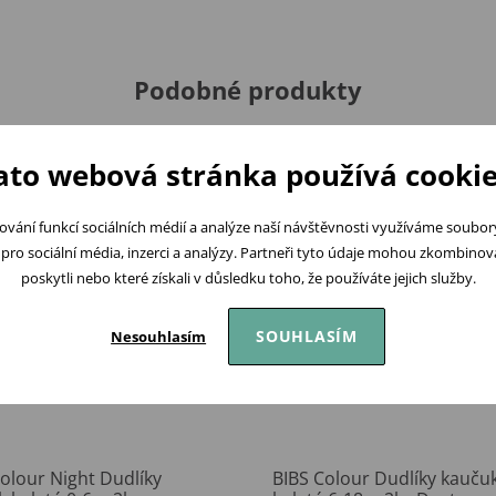
Podobné produkty
ato webová stránka používá cookie
ování funkcí sociálních médií a analýze naší návštěvnosti využíváme soubo
pro sociální média, inzerci a analýzy. Partneři tyto údaje mohou zkombinovat
poskytli nebo které získali v důsledku toho, že používáte jejich služby.
SOUHLASÍM
Nesouhlasím
olour Night Dudlíky
BIBS Colour Dudlíky kauču