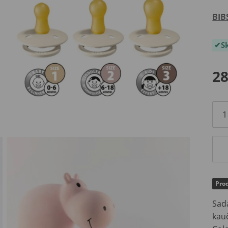
BIB
S
28
Prod
Sada
kau