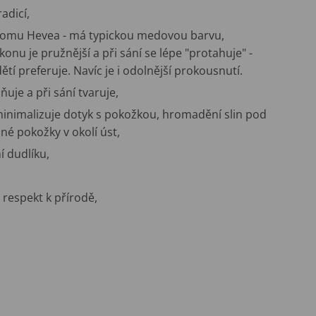
adicí,
romu Hevea - má typickou medovou barvu,
konu je pružnější a při sání se lépe "protahuje" -
tí preferuje. Navíc je i odolnější prokousnutí.
uje a při sání tvaruje,
 minimalizuje dotyk s pokožkou, hromadění slin pod
né pokožky v okolí úst,
í dudlíku,
respekt k přírodě,