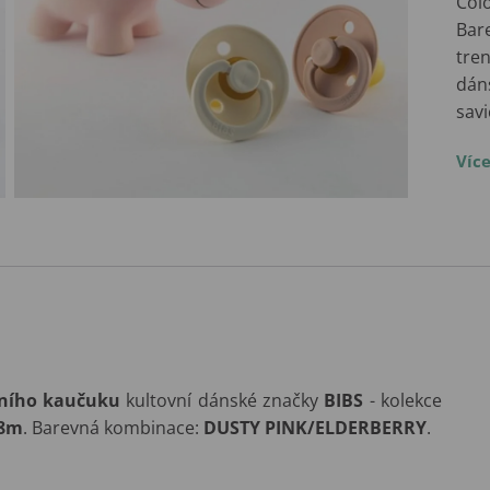
Colo
Bar
tren
dáns
sav
Víc
dního kaučuku
kultovní dánské značky
BIBS
- kolekce
18m
. Barevná kombinace:
DUSTY PINK/ELDERBERRY
.