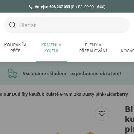
Volejte 608 267 033
(Po-Pá: 09:00-16:00)
KOUPÁNÍ A
KRMENÍ A
PLENY A
PÉČE
KOJENÍ
PŘEBALOVÁNÍ
KOČÁR
Vše máme skladem - expedujeme obratem!
olour Dudlíky kaučuk kulaté 6-18m 2ks Dusty pink/Elderberry
BI
ku
pi