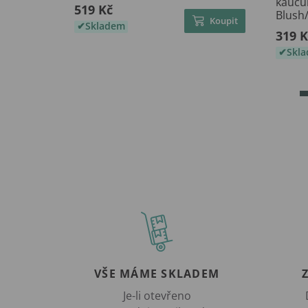
kauču
519 Kč
Blush
Koupit
Skladem
319 K
Skl
VŠE MÁME SKLADEM
Je-li otevřeno