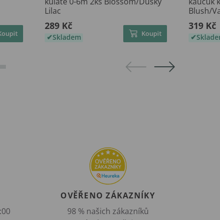
kulaté 0-6m 2ks Blossom/Dusky
kaučuk k
Lilac
Blush/Va
289 Kč
319 Kč
Koupit
Koupit
Skladem
Sklad
OVĚŘENO ZÁKAZNÍKY
:00
98 % našich zákazníků