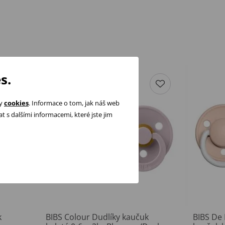
s.
ry
cookies
. Informace o tom, jak náš web
 s dalšími informacemi, které jste jim
k
BIBS Colour Dudlíky kaučuk
BIBS De 