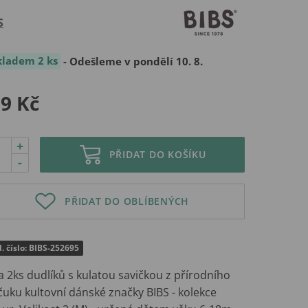
S
kladem 2 ks
- Odešleme v pondělí 10. 8.
9 Kč
+
PŘIDAT DO KOŠÍKU
-
PŘIDAT DO OBLÍBENÝCH
. číslo: BIBS-252695
 2ks dudlíků s kulatou savičkou z přírodního
čuku kultovní dánské značky BIBS - kolekce