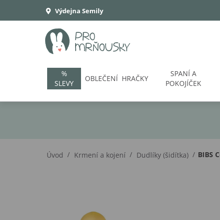
Výdejna Semily
%
SPANÍ A
OBLEČENÍ
HRAČKY
SLEVY
POKOJÍČEK
/
/
/
BIBS C
Úvod
Krmení a kojení
Dudlíky (šidítka)