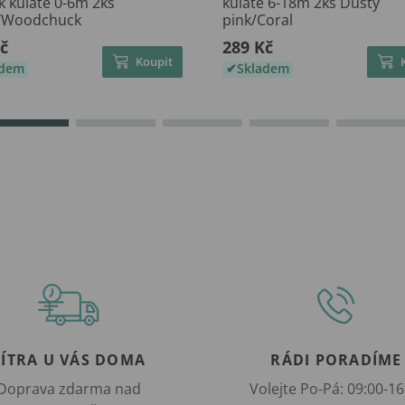
k kulaté 0-6m 2ks
kulaté 6-18m 2ks Dusty
/Woodchuck
pink/Coral
č
289 Kč
Koupit
adem
Skladem
ZÍTRA U VÁS DOMA
RÁDI PORADÍME
Doprava zdarma nad
Volejte Po-Pá: 09:00-16