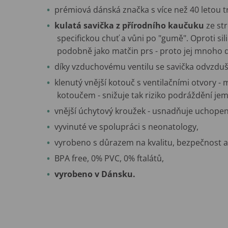
prémiová dánská značka s více než 40 letou tr
kulatá savička z přírodního kaučuku
ze st
specifickou chuť a vůni po "gumě". Oproti sili
podobně jako matčin prs - proto jej mnoho dě
díky vzduchovému ventilu se savička odvzdušň
klenutý vnější kotouč s ventilačními otvory -
kotoučem - snižuje tak riziko podráždění jem
vnější úchytový kroužek - usnadňuje uchopen
vyvinuté ve spolupráci s neonatology,
vyrobeno s důrazem na kvalitu, bezpečnost a 
BPA free, 0% PVC, 0% ftalátů,
vyrobeno v Dánsku.