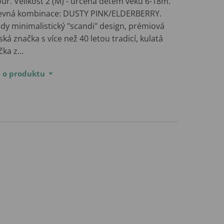
ur. Velikost 2 (M) - určená dětem věku 6-18m.
evná kombinace: DUSTY PINK/ELDERBERRY.
dy minimalistický "scandi" design, prémiová
ká značka s více než 40 letou tradicí, kulatá
ička z…
e o produktu