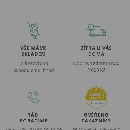
VŠE MÁME
ZÍTRA U VÁS
SKLADEM
DOMA
Je-li otevřeno
Doprava zdarma nad
expedujeme ihned
2 000 Kč
RÁDI
OVĚŘENO
PORADÍME
ZÁKAZNÍKY
Volejte Po-Pá: 09:00-16:00
98 % našich zákazníků