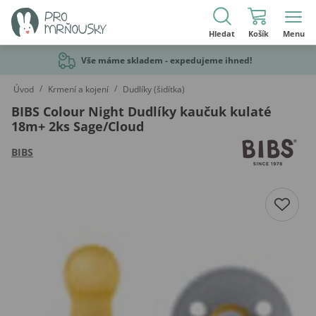
Hledat
Košík
Menu
Vše máme skladem - expedujeme ihned!
/
/
Úvod
Krmení a kojení
Dudlíky (šidítka)
BIBS Colour Night Dudlíky kaučuk kulaté
18m+ 2ks Sage/Cloud
BIBS