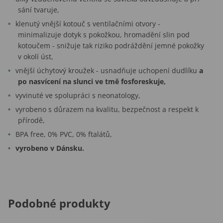
sání tvaruje,
klenutý vnější kotouč s ventilačními otvory -
minimalizuje dotyk s pokožkou, hromadění slin pod
kotoučem - snižuje tak riziko podráždění jemné pokožky
v okolí úst,
vnější úchytový kroužek - usnadňuje uchopení dudlíku
a
po nasvícení na slunci ve tmě fosforeskuje,
vyvinuté ve spolupráci s neonatology,
vyrobeno s důrazem na kvalitu, bezpečnost a respekt k
přírodě,
BPA free, 0% PVC, 0% ftalátů,
vyrobeno v Dánsku.
Podobné produkty