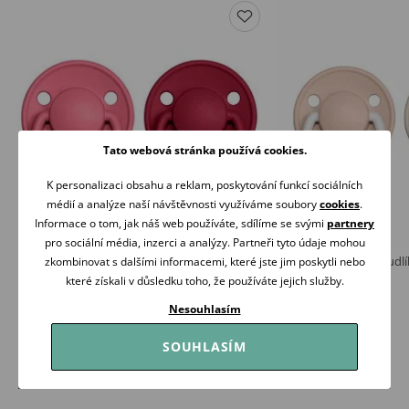
Tato webová stránka používá cookies.
K personalizaci obsahu a reklam, poskytování funkcí sociálních
médií a analýze naší návštěvnosti využíváme soubory
cookies
.
Informace o tom, jak náš web používáte, sdílíme se svými
partnery
pro sociální média, inzerci a analýzy. Partneři tyto údaje mohou
BIBS De Lux Dudlíky kaučuk kulaté 6-18m
BIBS De Lux Night Dudlí
zkombinovat s dalšími informacemi, které jste jim poskytli nebo
2ks Coral/Ruby
6m 2ks Blush/Vanilla
které získali v důsledku toho, že používáte jejich služby.
289 Kč
319 Kč
Nesouhlasím
Skladem
Skladem
SOUHLASÍM
Koupit
Koupit