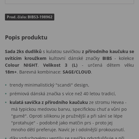
Prod. číslo: BIBS3-198962
Popis produktu
Sada 2ks dudlíků
s kulatou savičkou
z přírodního kaučuku se
svítícím kroužkem
kultovní dánské značky
BIBS
- kolekce
Colour NIGHT
.
Velikost 3 (L)
- určená dětem věku
18m+
. Barevná kombinace:
SAGE/CLOUD
.
trendy minimalistický "scandi" design,
prémiová dánská značka s více než 40 letou tradicí,
kulatá savička z přírodního kaučuku
ze stromu Hevea -
má typickou medovou barvu, specifickou chuť a vůni po
"gumě". Oproti silikonu je pružnější a při sání se lépe
"protahuje" - podobně jako matčin prs - proto jej
mnoho dětí preferuje. Navíc je i odolnější prokousnutí.
díky vzduchovému ventilu se savička odvzdušňuje a při