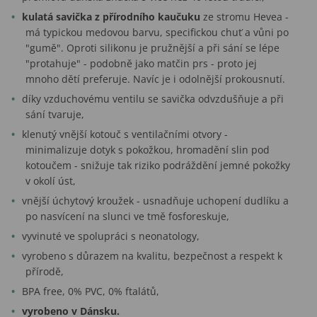
kulatá savička z přírodního kaučuku
ze stromu Hevea -
má typickou medovou barvu, specifickou chuť a vůni po
"gumě". Oproti silikonu je pružnější a při sání se lépe
"protahuje" - podobně jako matčin prs - proto jej
mnoho dětí preferuje. Navíc je i odolnější prokousnutí.
díky vzduchovému ventilu se savička odvzdušňuje a při
sání tvaruje,
klenutý vnější kotouč s ventilačními otvory -
minimalizuje dotyk s pokožkou, hromadění slin pod
kotoučem - snižuje tak riziko podráždění jemné pokožky
v okolí úst,
vnější úchytový kroužek - usnadňuje uchopení dudlíku a
po nasvícení na slunci ve tmě fosforeskuje,
vyvinuté ve spolupráci s neonatology,
vyrobeno s důrazem na kvalitu, bezpečnost a respekt k
přírodě,
BPA free, 0% PVC, 0% ftalátů,
vyrobeno v Dánsku.