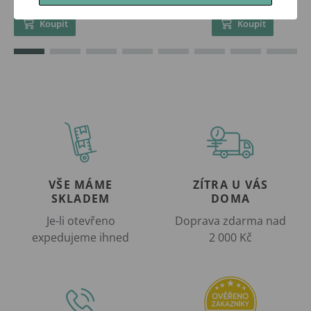
Koupit
Koupit
VŠE MÁME
ZÍTRA U VÁS
SKLADEM
DOMA
Je-li otevřeno
Doprava zdarma nad
expedujeme ihned
2 000 Kč