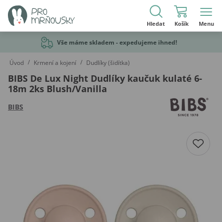
Hledat
Košík
Menu
Vše máme skladem - expedujeme ihned!
/
/
Úvod
Krmení a kojení
Dudlíky (šidítka)
BIBS De Lux Night Dudlíky kaučuk kulaté 6-
18m 2ks Blush/Vanilla
BIBS