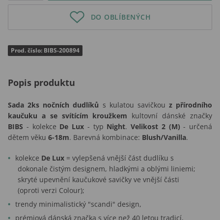
DO OBLÍBENÝCH
Prod. číslo: BIBS-200894
Popis produktu
Sada 2ks nočních dudlíků
s kulatou savičkou
z přírodního
kaučuku a se svítícím kroužkem
kultovní dánské značky
BIBS
- kolekce
De Lux
- typ
Night
.
Velikost 2 (M)
- určená
dětem věku
6-18m
. Barevná kombinace:
Blush/Vanilla
.
kolekce
De Lux
= vylepšená vnější část dudlíku s
dokonale čistým designem, hladkými a oblými liniemi;
skryté upevnění kaučukové savičky ve vnější části
(oproti verzi Colour);
trendy minimalistický "scandi" design,
prémiová dánská značka s více než 40 letou tradicí,