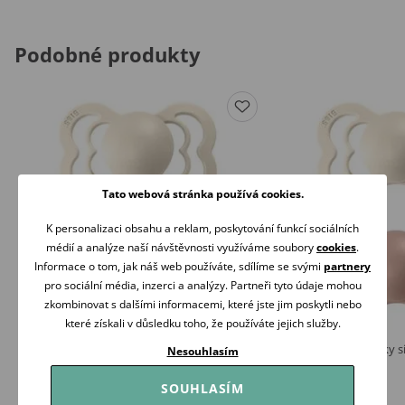
Podobné produkty
Tato webová stránka používá cookies.
K personalizaci obsahu a reklam, poskytování funkcí sociálních
médií a analýze naší návštěvnosti využíváme soubory
cookies
.
Informace o tom, jak náš web používáte, sdílíme se svými
partnery
pro sociální média, inzerci a analýzy. Partneři tyto údaje mohou
zkombinovat s dalšími informacemi, které jste jim poskytli nebo
které získali v důsledku toho, že používáte jejich služby.
BIBS Supreme Dudlíky kaučuk symetrické 0-
BIBS Supreme Dudlíky si
Nesouhlasím
6m 2ks Ivory/Blush
6m+ 2ks Ivory/Blush
289 Kč
289 Kč
SOUHLASÍM
Skladem
Skladem