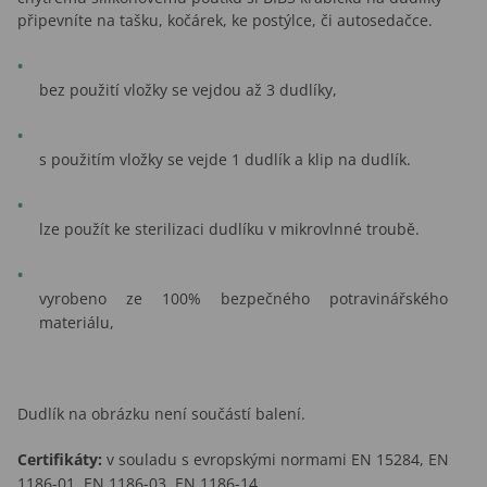
připevníte na tašku, kočárek, ke postýlce, či autosedačce.
bez použití vložky se vejdou až 3 dudlíky,
s použitím vložky se vejde 1 dudlík a klip na dudlík.
lze použít ke sterilizaci dudlíku v mikrovlnné troubě.
vyrobeno ze 100% bezpečného potravinářského
materiálu,
Dudlík na obrázku není součástí balení.
Certifikáty:
v souladu s evropskými normami EN 15284, EN
1186-01, EN 1186-03, EN 1186-14.