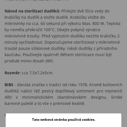
Návod na sterilizaci dudlíků:
Přidejte dvě lžíce vody do
krabičky na dudlík a vložte dudlík. Krabičku vložte do
mikrovlnky na cca. 60 sekund při výkonu Max. 800 W. Teplota
by neměla překročit 100°C. Dbejte pokynů výrobce
mikrovlnné trouby. Před vyjmutím dudlíku nechte krabičku 2
minuty vychladnout. Doporučujeme sterilizovat v mikrovlnné
troubě pouze silikonové dudlíky, nikoli dudlíky z přírodního
kaučuku. Používejte opatrně! Během sterilizace musí být
produkt mimo dosah dětí.
Rozměr:
cca 7,5x7,2x5cm.
BIBS
- dánská značka s tradicí od roku 1978. Kromě kultovních
dudlíků nabízí též pestrý doplňkový sortiment pro nejmenší
děti v minimalistickém skandinávském designu, široké
barevné paletě a to vše v prémiové kvalitě.
Nabídku dudlíků BIBS si můžete prohlédnout
ZDE
.
Tato webová stránka používá cookies.