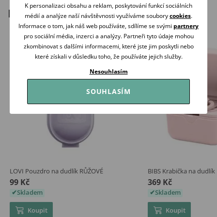
K personalizaci obsahu a reklam, poskytování funkcí sociálních
Podobné produkty
médií a analýze naší návštěvnosti využíváme soubory
cookies
.
Informace o tom, jak náš web používáte, sdílíme se svými
partnery
pro sociální média, inzerci a analýzy. Partneři tyto údaje mohou
zkombinovat s dalšími informacemi, které jste jim poskytli nebo
které získali v důsledku toho, že používáte jejich služby.
Nesouhlasím
SOUHLASÍM
LOVI Pouzdro na dudlík RŮŽOVÉ
BIBS Krabička na dudl
99 Kč
369 Kč
Skladem
Skladem
Koupit
Koupit