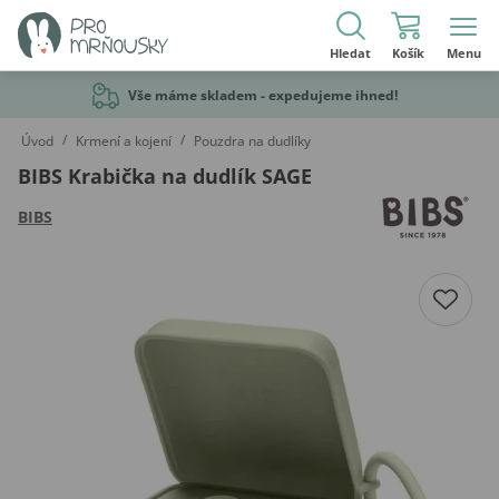
Hledat
Košík
Menu
Vše máme skladem - expedujeme ihned!
/
/
Úvod
Krmení a kojení
Pouzdra na dudlíky
BIBS Krabička na dudlík SAGE
BIBS