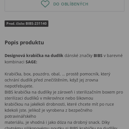
DO OBLÍBENÝCH
Prod. číslo: BIBS-231140
Popis produktu
Designová krabička na dudlík
dánské značky
BIBS
v barevné
kombinaci
SAGE:
Krabička, box, pouzdro, obal, … prostě pomocník, který
ochrání dudlík před znečištěním, když jej zrovna
nepotřebujete.
BIBS krabička na dudlíky je zároveň i sterilizačním boxem pro
sterilizaci dudlíků v mikrovlnce nebo šikovnou
krabičkou na jakékoli drobnosti, které chcete mít po ruce
kdekoli jste. Jelikož je vyrobena z bezpečného
potravinářského
materiálu, je vhodná i jako dóza na drobný snack. Díky
chytrému silikonovému poutku si BIBS krabičku na dudlíky