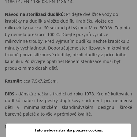
1186-01, EN 1186-03, EN 1186-14.
Návod na sterilizaci dudlíků:
Přidejte dvě lžíce vody do
krabičky na dudlík a vložte dudlík. Krabičku vložte do
mikrovlnky na cca. 60 sekund při výkonu Max. 800 W. Teplota
by neměla překročit 100°C. Dbejte pokynů výrobce
mikrovlnné trouby. Před vyjmutím dudlíku nechte krabičku 2
minuty vychladnout. Doporučujeme sterilizovat v mikrovlnné
troubě pouze silikonové dudlíky, nikoli dudlíky z přírodního
kaučuku. Používejte opatrně! Během sterilizace musí být
produkt mimo dosah dětí.
Rozměr:
cca 7,5x7,2x5cm.
BIBS
- dánská značka s tradicí od roku 1978. Kromě kultovních
dudlíků nabízí též pestrý doplňkový sortiment pro nejmenší
děti v minimalistickém skandinávském designu, široké
barevné paletě a to vše v prémiové kvalitě.
Nabídku dudlíků BIBS si můžete prohlédnout
ZDE
.
Tato webová stránka používá cookies.