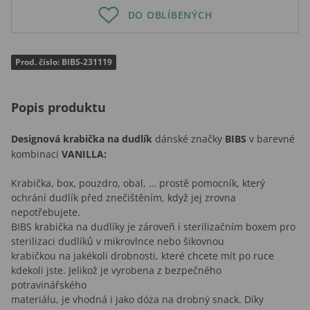
DO OBLÍBENÝCH
Prod. číslo: BIBS-231119
Popis produktu
Designová krabička na dudlík
dánské značky
BIBS
v barevné
kombinaci
VANILLA:
Krabička, box, pouzdro, obal, … prostě pomocník, který
ochrání dudlík před znečištěním, když jej zrovna
nepotřebujete.
BIBS krabička na dudlíky je zároveň i sterilizačním boxem pro
sterilizaci dudlíků v mikrovlnce nebo šikovnou
krabičkou na jakékoli drobnosti, které chcete mít po ruce
kdekoli jste. Jelikož je vyrobena z bezpečného
potravinářského
materiálu, je vhodná i jako dóza na drobný snack. Díky