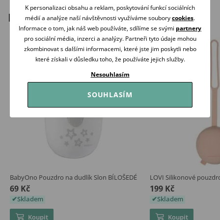
K personalizaci obsahu a reklam, poskytování funkcí sociálních
Podobné produkty
médií a analýze naší návštěvnosti využíváme soubory
cookies
.
Informace o tom, jak náš web používáte, sdílíme se svými
partnery
pro sociální média, inzerci a analýzy. Partneři tyto údaje mohou
zkombinovat s dalšími informacemi, které jste jim poskytli nebo
které získali v důsledku toho, že používáte jejich služby.
Nesouhlasím
SOUHLASÍM
BabyOno Pouzdro na dudlík Slon BÍLOŠEDÉ
LOVI Silikonové pouzdr
69 Kč
199 Kč
Skladem
Skladem
Koupit
Koupit