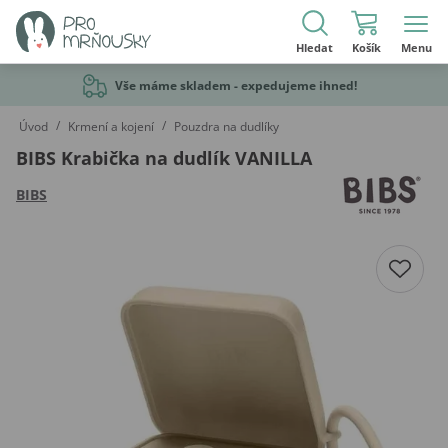
Hledat
Košík
Menu
Vše máme skladem - expedujeme ihned!
/
/
Úvod
Krmení a kojení
Pouzdra na dudlíky
BIBS Krabička na dudlík VANILLA
BIBS