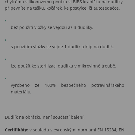
chytrému silikonovému poutku si BIBS krabičku na dudlíky
připevníte na tašku, kočárek, ke postýlce, či autosedačce.
bez použití vložky se vejdou až 3 dudlíky,
s použitím vložky se vejde 1 dudlík a klip na dudlík.
lze použít ke sterilizaci dudlíku v mikrovlnné troubě.
vyrobeno ze 100% bezpečného potravinářského
materiálu,
Dudlík na obrázku není součástí balení.
Certifikáty:
v souladu s evropskými normami EN 15284, EN