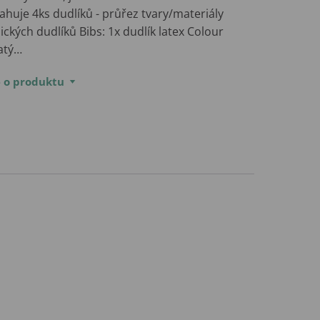
huje 4ks dudlíků - průřez tvary/materiály
ických dudlíků Bibs: 1x dudlík latex Colour
latý…
e o produktu