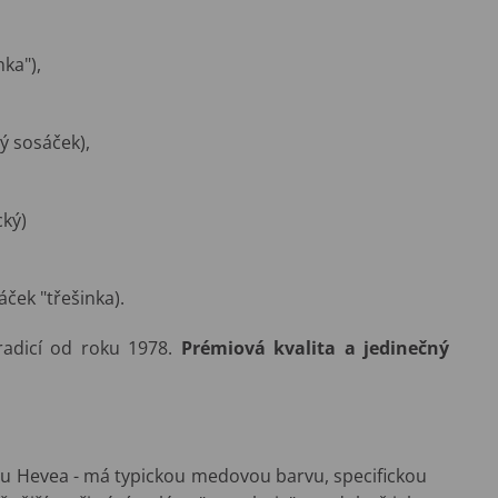
nka"),
 sosáček),
cký)
áček "třešinka).
radicí od roku 1978.
Prémiová kvalita a jedinečný
mu Hevea - má typickou medovou barvu, specifickou