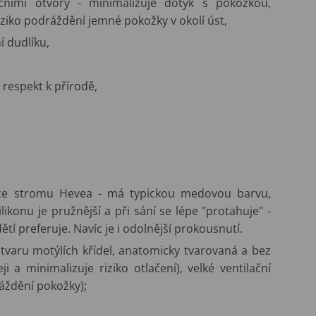
ačními otvory - minimalizuje dotyk s pokožkou,
iziko podráždění jemné pokožky v okolí úst,
í dudlíku,
respekt k přírodě,
 ze stromu Hevea - má typickou medovou barvu,
likonu je pružnější a při sání se lépe "protahuje" -
tí preferuje. Navíc je i odolnější prokousnutí.
e tvaru motýlích křídel, anatomicky tvarovaná a bez
 a minimalizuje riziko otlačení), velké ventilační
áždění pokožky);