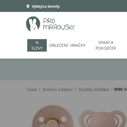
Výdejna Semily
%
SPANÍ A
OBLEČENÍ
HRAČKY
SLEVY
POKOJÍČEK
/
/
/
BIBS S
Úvod
Krmení a kojení
Dudlíky (šidítka)