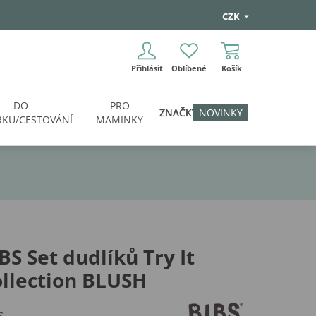
CZK
Přihlásit
Oblíbené
Košík
DO
PRO
ZNAČKY
NOVINKY
KU/CESTOVÁNÍ
MAMINKY
BS Set dudlíků Try It
llection BLUSH
S