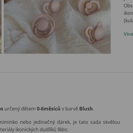
Obsa
ikon
(ku
Víc
bs
určený dětem
0-6měsíců
v barvě
Blush
.
miminko nebo jedinečný dárek, je tato sada skvělou
eriály ikonických dudlíků Bibs: