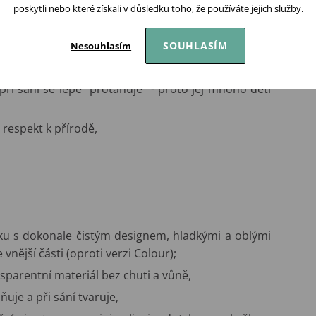
poskytli nebo které získali v důsledku toho, že používáte jejich služby.
 a bez úchytového kroužku (skvěle padne k obličeji
ntilační otvory (předchází hromadění slin a tím
SOUHLASÍM
Nesouhlasím
ea - s typickou medovou barvu, specifickou chuť a
při sání se lépe "protahuje" - proto jej mnoho dětí
respekt k přírodě,
íku s dokonale čistým designem, hladkými a oblými
vnější části (oproti verzi Colour);
ansparentní materiál bez chuti a vůně,
uje a při sání tvaruje,