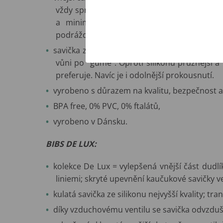
vždy správně uložen), anatomicky tvarovaná
a minimalizuje riziko otlačení), velké ve
podráždění pokožky);
savička z přírodního kaučuku ze stromu Hev
vůni po "gumě". Oproti silikonu pružnější a 
preferuje. Navíc je i odolnější prokousnutí.
vyrobeno s důrazem na kvalitu, bezpečnost a 
BPA free, 0% PVC, 0% ftalátů,
vyrobeno v Dánsku.
BIBS DE LUX:
kolekce De Lux = vylepšená vnější část dudl
liniemi; skryté upevnění kaučukové savičky ve 
kulatá savička ze silikonu nejvyšší kvality; tr
díky vzduchovému ventilu se savička odvzdušň