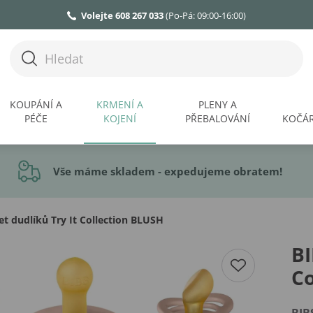
Volejte 608 267 033
(Po-Pá: 09:00-16:00)
KOUPÁNÍ A
KRMENÍ A
PLENY A
PÉČE
KOJENÍ
PŘEBALOVÁNÍ
KOČÁR
Vše máme skladem - expedujeme obratem!
et dudlíků Try It Collection BLUSH
BI
Co
BIB