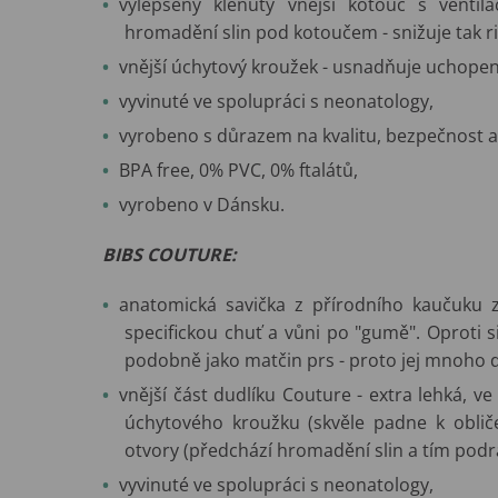
vylepšený klenutý vnější kotouč s ventil
hromadění slin pod kotoučem - snižuje tak r
vnější úchytový kroužek - usnadňuje uchopen
vyvinuté ve spolupráci s neonatology,
vyrobeno s důrazem na kvalitu, bezpečnost a 
BPA free, 0% PVC, 0% ftalátů,
vyrobeno v Dánsku.
BIBS COUTURE:
anatomická savička z přírodního kaučuku
specifickou chuť a vůni po "gumě". Oproti si
podobně jako matčin prs - proto jej mnoho dě
vnější část dudlíku Couture - extra lehká, v
úchytového kroužku (skvěle padne k obličeji
otvory (předchází hromadění slin a tím podr
vyvinuté ve spolupráci s neonatology,