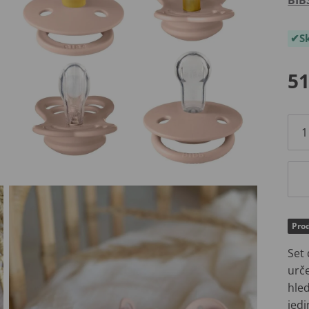
S
51
Prod
Set 
urč
hle
jedi