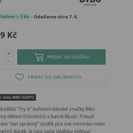
kladem > 2 ks
- Odešleme zítra 7. 8.
9 Kč
+
PŘIDAT DO KOŠÍKU
-
PŘIDAT DO OBLÍBENÝCH
. číslo: BIBS-222872
dudlíků "Try It" kultovní dánské značky Bibs
ený dětem 0-6měsíců v barvě Blush. Pokud
dáte "ten správný" dudlík pro své miminko nebo
nečný dárek, je tato sada skvělou volbou!