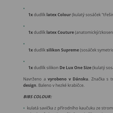
1x
dudlík
latex Colour
(kulatý sosáček "třeši
1x
dudlík
latex Couture
(anatomický/zkosený
1x
dudlík
silikon Supreme
(sosáček symetri
1x
dudlík silikon
De Lux One Size
(kulatý sos
Navrženo a
vyrobeno v Dánsku
. Značka s t
design
. Baleno v hezké krabičce.
BIBS COLOUR:
kulatá savička z přírodního kaučuku ze stro