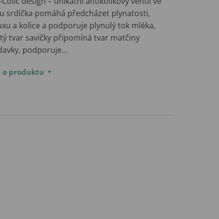
-Colic design – unikátní antikolikový ventil ve
ru srdíčka pomáhá předcházet plynatosti,
uxu a kolice a podporuje plynulý tok mléka,
tý tvar savičky připomíná tvar matčiny
davky, podporuje…
e o produktu