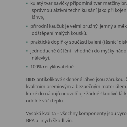
kulatý tvar savičky připomíná tvar matčiny 
správnou aktivní techniku ​​sání jako při koje
láhve,
přírodní kaučuk je velmi pružný, jemný a měkk
odštěpení malých kousků.
praktické doplňky součástí balení (těsnící disk
jednoduché čištění - vhodné i do myčky nádo
nálevky).
100% recyklovatelné.
BIBS antikolikové skleněné láhve jsou zárukou,
kvalitním prémiovým a bezpečným materiálem. J
které do nápojů neuvolňuje žádné škodlivé látk
odolné vůči teplu.
Vysoká kvalita – všechny komponenty jsou vyr
BPA a jiných škodlivin.