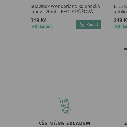
Suavinex Wonderland kojenecká
BIBS 
láhev 270ml LIBERTY RŮŽOVÁ
antiko
319 Kč
249 K
Koupit
Skladem
Skl
VŠE MÁME SKLADEM