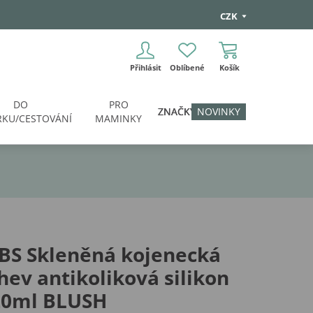
CZK
Přihlásit
Oblíbené
Košík
DO
PRO
ZNAČKY
NOVINKY
KU/CESTOVÁNÍ
MAMINKY
BS Skleněná kojenecká
hev antikoliková silikon
20ml BLUSH