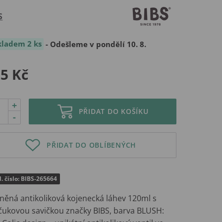
S
kladem 2 ks
- Odešleme v pondělí 10. 8.
5 Kč
+
PŘIDAT DO KOŠÍKU
-
PŘIDAT DO OBLÍBENÝCH
. číslo: BIBS-265664
eněná antikoliková kojenecká láhev 120ml s
čukovou savičkou značky BIBS, barva BLUSH: