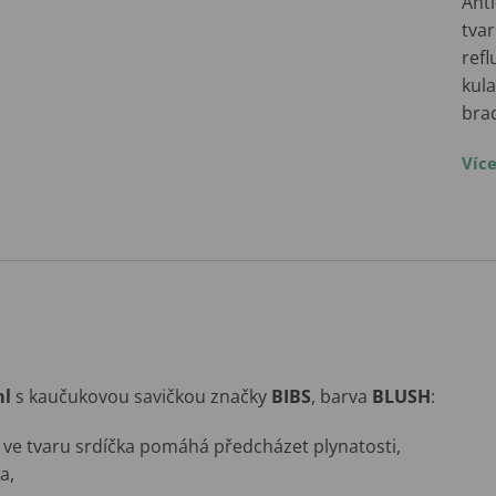
Anti
tva
refl
kula
bra
Víc
ml
s kaučukovou savičkou značky
BIBS
, barva
BLUSH
:
il ve tvaru srdíčka pomáhá předcházet plynatosti,
a,