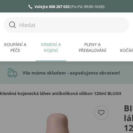
Volejte 608 267 033
(Po-Pá: 09:00-16:00)
KOUPÁNÍ A
KRMENÍ A
PLENY A
PÉČE
KOJENÍ
PŘEBALOVÁNÍ
KOČÁR
Vše máme skladem - expedujeme obratem!
kleněná kojenecká láhev antikoliková silikon 120ml BLUSH
BI
lá
1