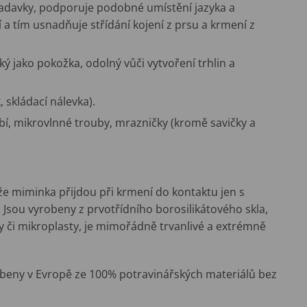
bradavky, podporuje podobné umístění jazyka a
ní a tím usnadňuje střídání kojení z prsu a krmení z
ý jako pokožka, odolný vůči vytvoření trhlin a
, skládací nálevka).
bí, mikrovlnné trouby, mrazničky (kromě savičky a
 že miminka přijdou při krmení do kontaktu jen s
sou vyrobeny z prvotřídního borosilikátového skla,
y či mikroplasty, je mimořádně trvanlivé a extrémně
obeny v Evropě ze 100% potravinářských materiálů bez