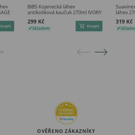
áhev
BIBS Kojenecká láhev
Suavine
 SAGE
antikoliková kaučuk 270ml IVORY
láhev 2
299 Kč
319 Kč
Koupit
Koupit
Skladem
Sklad
OVĚŘENO ZÁKAZNÍKY