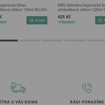
Kojenecká láhev
BIBS Skleněná kojenecká l
liková silikon 150ml BLUSH
antikoliková silikon 120ml
č
425 Kč
Koupit
adem
Skladem
ZÍTRA U VÁS DOMA
RÁDI PORADÍME