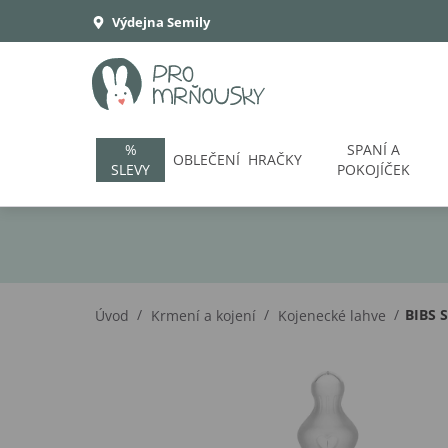
Výdejna Semily
%
SPANÍ A
OBLEČENÍ
HRAČKY
SLEVY
POKOJÍČEK
/
/
/
BIBS S
Úvod
Krmení a kojení
Kojenecké lahve