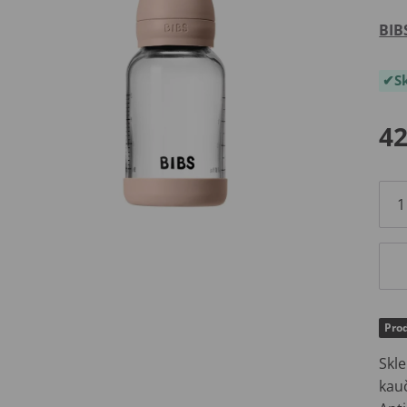
BIB
S
42
Prod
Skl
kau