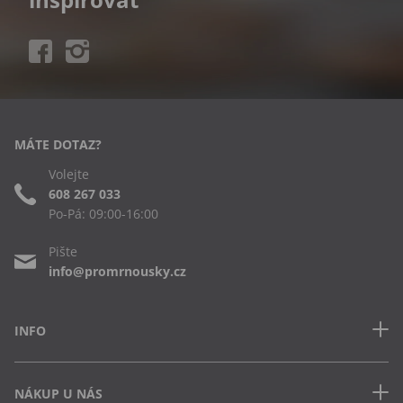
MÁTE DOTAZ?
Volejte
608 267 033
Po-Pá: 09:00-16:00
Pište
info@promrnousky.cz
INFO
Kontakt
NÁKUP U NÁS
Často kladené dotazy