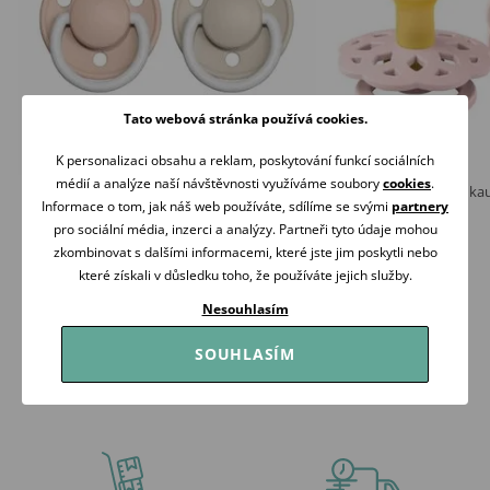
Tato webová stránka používá cookies.
K personalizaci obsahu a reklam, poskytování funkcí sociálních
médií a analýze naší návštěvnosti využíváme soubory
cookies
.
BIBS De Lux Night Dudlíky silikon kulaté
BIBS Boheme Dudlík ka
Informace o tom, jak náš web používáte, sdílíme se svými
partnery
OneSize 2ks Blush/Vanilla
BLOSSOM
pro sociální média, inzerci a analýzy. Partneři tyto údaje mohou
319 Kč
199 Kč
zkombinovat s dalšími informacemi, které jste jim poskytli nebo
Skladem
Skladem
které získali v důsledku toho, že používáte jejich služby.
Koupit
Koupit
Nesouhlasím
SOUHLASÍM