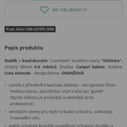
DO OBLÍBENÝCH
Prod. číslo: CAN-22/593_ORA
Popis produktu
Dudlík
s
kaučukovým
"cumlíkem" kulatého tvaru
"třešinka".
Určený dětem
0-6 měsíců
. Značka:
Canpol babies
. Kolekce
Cute Animals
- design/barva:
ORANŽOVÁ
.
cumlík z přírodního kaučuku (latexu) - má typickou žluto-
hnědou barvu, specifickou chuť a vůni po "gumě".
Oproti silikonu je pružnější a odolnější proti
prokousnutí,
ventilační otvory pro lepší cirkulaci vzduchu, zabraňují
hromadění slin,
vnější úchytový kroužek usnadňuje uchopení dudlíku a