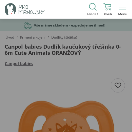
Hledat
Košík
Menu
Vše máme skladem - expedujeme ihned!
/
/
Úvod
Krmení a kojení
Dudlíky (šidítka)
Canpol babies Dudlík kaučukový třešinka 0-
6m Cute Animals ORANŽOVÝ
Canpol babies