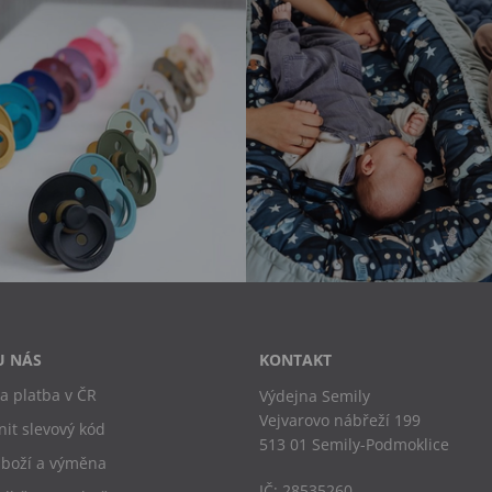
U NÁS
KONTAKT
a platba v ČR
Výdejna Semily
Vejvarovo nábřeží 199
nit slevový kód
513 01 Semily-Podmoklice
zboží a výměna
IČ: 28535260