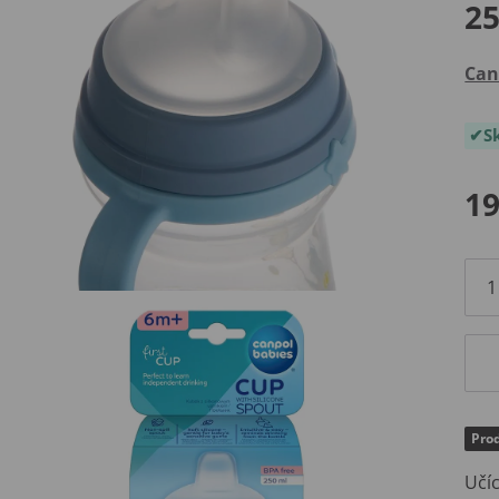
2
Can
S
19
Prod
Učíc