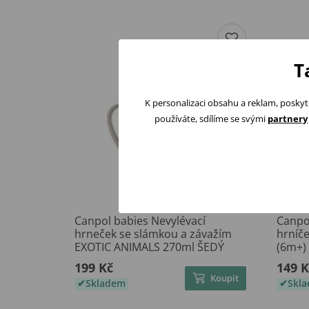
T
K personalizaci obsahu a reklam, poskyt
používáte, sdílíme se svými
partnery
Canpol babies Nevylévací
Canpo
hrneček se slámkou a závažím
hrníč
EXOTIC ANIMALS 270ml ŠEDÝ
(6m+) 
199 Kč
149 K
Koupit
Skladem
Skl