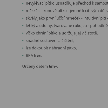
nevylévací pítko usnadňuje přechod k samost
měkké silikonové pítko - jemné k citlivým dě
skvělý jako první učící hrneček - intuitivní pit
lehký a odolný, tvarované rukojeti - pohodlně 
víčko chrání pítko a udržuje jej v čistotě,
snadné sestavení a čištění,
lze dokoupit náhradní pítko,
BPA free.
Určený dětem
6m+
.