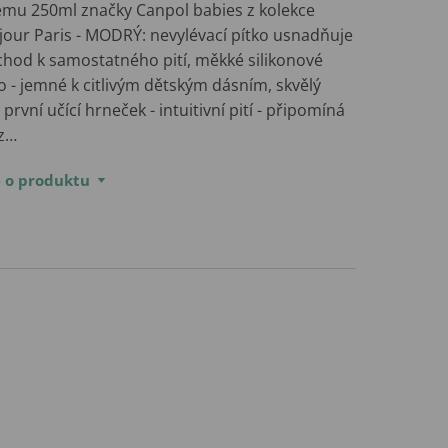
emu 250ml značky Canpol babies z kolekce
jour Paris - MODRÝ: nevylévací pítko usnadňuje
chod k samostatného pití, měkké silikonové
o - jemné k citlivým dětským dásním, skvělý
 první učící hrneček - intuitivní pití - připomíná
 z…
e o produktu