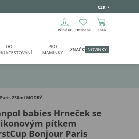
CZK
Přihlásit
Oblíbené
Košík
DO
PRO
ZNAČKY
NOVINKY
KU/CESTOVÁNÍ
MAMINKY
r Paris 250ml MODRÝ
npol babies Hrneček se
ilikonovým pítkem
rstCup Bonjour Paris