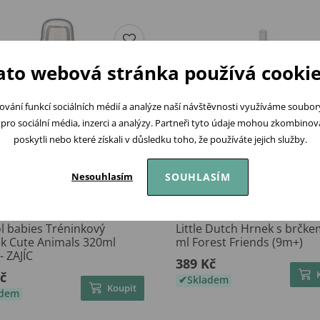
ato webová stránka používá cookie
ování funkcí sociálních médií a analýze naší návštěvnosti využíváme soubo
pro sociální média, inzerci a analýzy. Partneři tyto údaje mohou zkombinovat
poskytli nebo které získali v důsledku toho, že používáte jejich služby.
SOUHLASÍM
Nesouhlasím
l babies Tréninkový
Little Dutch Hrnek s brčk
ek Cute Animals 320ml
ml Forest Friends (9m+)
- ZAJÍC
389 Kč
č
Skladem
Koupit
adem