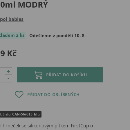
50ml MODRÝ
pol babies
kladem 2 ks
- Odešleme v pondělí 10. 8.
9 Kč
+
PŘIDAT DO KOŠÍKU
-
PŘIDAT DO OBLÍBENÝCH
. číslo: CAN-56/613_blu
í hrneček se silikonovým pítkem FirstCup o