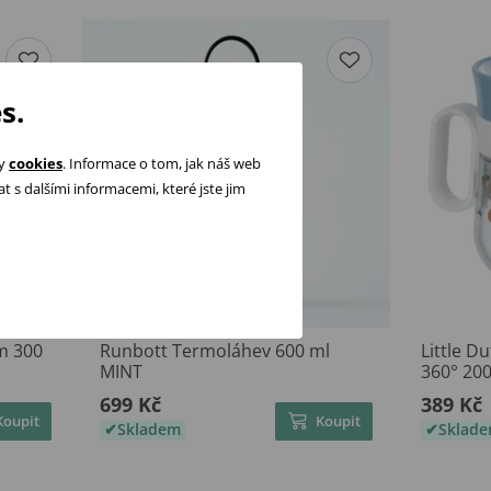
s.
ry
cookies
. Informace o tom, jak náš web
 s dalšími informacemi, které jste jim
em 300
Runbott Termoláhev 600 ml
Little D
MINT
360° 200
699 Kč
389 Kč
Koupit
Koupit
Skladem
Sklad