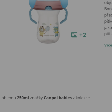
obj
Bon
pře
pítk
jako
+2
pití
Víc
 o objemu
250ml
značky
Canpol babies
z kolekce