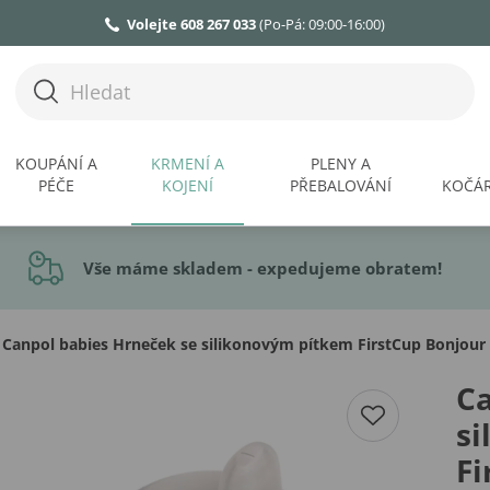
Volejte 608 267 033
(Po-Pá: 09:00-16:00)
KOUPÁNÍ A
KRMENÍ A
PLENY A
PÉČE
KOJENÍ
PŘEBALOVÁNÍ
KOČÁR
Vše máme skladem - expedujeme obratem!
Canpol babies Hrneček se silikonovým pítkem FirstCup Bonjou
Ca
s
Fi