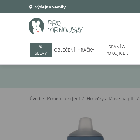
Výdejna Semily
%
SPANÍ A
OBLEČENÍ
HRAČKY
SLEVY
POKOJÍČEK
/
/
/
Úvod
Krmení a kojení
Hrnečky a láhve na pití