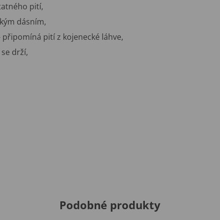
atného pití,
tským dásním,
í - připomíná pití z kojenecké láhve,
se drží,
Podobné produkty