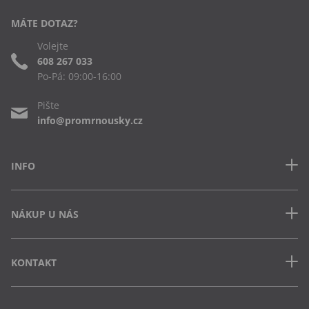
MÁTE DOTAZ?
Volejte
608 267 033
Po-Pá: 09:00-16:00
Pište
info@promrnousky.cz
INFO
Kontakt
NÁKUP U NÁS
Často kladené dotazy
Obchodní podmínky
Doprava a platba v ČR
Ochrana osobních údajů
KONTAKT
Jak uplatnit slevový kód
Cookies
Vrácení zboží a výměna
Výdejna Semily
Osobní odběr na pobočce
Vejvarovo nábřeží 199