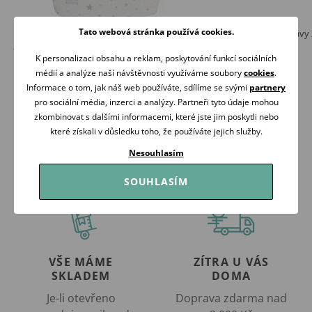
Tato webová stránka používá cookies.
Canpol babies Bryndák voděodolný
Kikko Bryndák s rukávy
jednorázový s kapsou 10ks
ATMOSPHERE
K personalizaci obsahu a reklam, poskytování funkcí sociálních
69 Kč
259 Kč
médií a analýze naší návštěvnosti využíváme soubory
cookies
.
Skladem
Skladem
Informace o tom, jak náš web používáte, sdílíme se svými
partnery
Koupit
Koupit
pro sociální média, inzerci a analýzy. Partneři tyto údaje mohou
zkombinovat s dalšími informacemi, které jste jim poskytli nebo
které získali v důsledku toho, že používáte jejich služby.
Nesouhlasím
SOUHLASÍM
VŠE MÁME
ZÍTRA U VÁS
SKLADEM
DOMA
Je-li otevřeno
Doprava zdarma nad