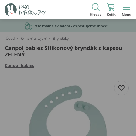
Hledat
Košík
Menu
Vše máme skladem - expedujeme ihned!
/
/
Úvod
Krmení a kojení
Bryndáky
Canpol babies Silikonový bryndák s kapsou
ZELENÝ
Canpol babies