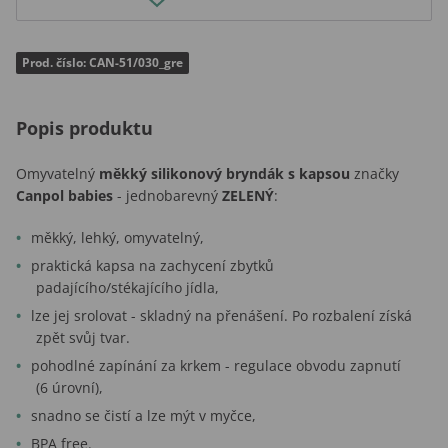
Prod. číslo: CAN-51/030_gre
Popis produktu
Omyvatelný
měkký
silikonový bryndák s kapsou
značky
Canpol babies
- jednobarevný
ZELENÝ
:
měkký, lehký, omyvatelný,
praktická kapsa na zachycení zbytků
padajícího/stékajícího jídla,
lze jej srolovat - skladný na přenášení. Po rozbalení získá
zpět svůj tvar.
pohodlné zapínání za krkem - regulace obvodu zapnutí
(6 úrovní),
snadno se čistí a lze mýt v myčce,
BPA free.