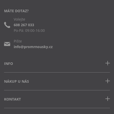
MÁTE DOTAZ?
Volejte
608 267 033
Po-Pá: 09:00-16:00
Pište
info@promrnousky.cz
INFO
Kontakt
NÁKUP U NÁS
Často kladené dotazy
Obchodní podmínky
Doprava a platba v ČR
Ochrana osobních údajů
KONTAKT
Jak uplatnit slevový kód
Cookies
Vrácení zboží a výměna
Výdejna Semily