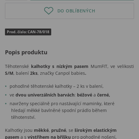
DO OBLÍBENÝCH
Prod. číslo: CAN-78/018
Popis produktu
Těhotenské
kalhotky s nízkým pasem
MumFIT, ve velikosti
S/M
, balení
2ks
, značky Canpol babies
.
pohodlné těhotenské kalhotky – 2 ks v balení,
ve
dvou univerzálních barvách
:
béžové
a
černé,
navrženy speciálně pro nastávající maminky, které
hledají měkké bavlněné spodní prádlo během
těhotenství.
Kalhotky jsou
měkké
,
pružné
, se
širokým elastickým
pasem
a s
výstřihem na bříšku
pro pohodlné nošení,