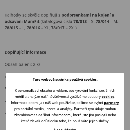
Kalhotky se skvěle doplňují s
podprsenkami na kojení a
odsávání MumFit
(katalogová čísla
78/013
– S
, 78/014
– M
,
78/015
– L
, 78/016
– XL
, 78/017
– 2XL)
Doplňující informace
Obsah balení: 2 ks
Velikost: uvedena na obalu
Tato webová stránka používá cookies.
Složení:
K personalizaci obsahu a reklam, poskytování funkcí sociálních
médií a analýze naší návštěvnosti využíváme soubory
cookies
.
- vnější materiál: 95 % bavlna, 5 % elastan
Informace o tom, jak náš web používáte, sdílíme se svými
partnery
pro sociální média, inzerci a analýzy. Partneři tyto údaje mohou
- vložka: 100 % bavlna
zkombinovat s dalšími informacemi, které jste jim poskytli nebo
které získali v důsledku toho, že používáte jejich služby.
Nesouhlasím