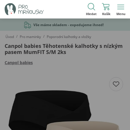
Hledat
Košík
Menu
Vše máme skladem - expedujeme ihned!
/
/
Úvod
Pro maminky
Poporodní kalhotky a vložky
Canpol babies Těhotenské kalhotky s nízkým
pasem MumFIT S/M 2ks
Canpol babies