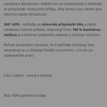
zejména v těhotenství. Netlačí ani se nezařezávají a dokonale
se přizpůsobí rostoucímu bříšku, díky čemuž jsou ideální pro
všechna stádia těhotenství.
360° střih
– kalhotky se
dokonale přizpůsobí tělu
a zajistí
celodenní volnost pohybu. Disponují bílou
100 % bavlněnou
vložkou
pro kontrolu poševního sekretu a cirkulaci vzduchu.
Pečlivé zpracování zaručuje, že si kalhotky zachovají tvar,
nevytahují se a zůstávají hladké na povrchu, a to ani po
opakovaném praní.
2 ks v balení – černá a béžová.
Bílá 100% bavlněná vložka.