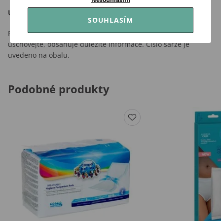
Upozornění!
SOUHLASÍM
Pokyny k praní jsou uvedeny přímo na výrobku. Obal si
uschovejte, obsahuje důležité informace. Číslo šarže je
uvedeno na obalu.
Podobné produkty