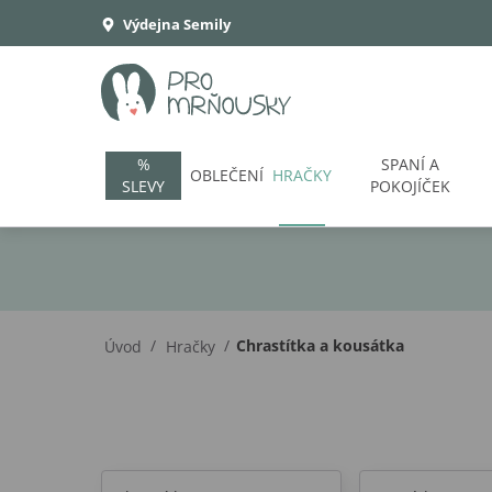
Výdejna Semily
%
SPANÍ A
OBLEČENÍ
HRAČKY
SLEVY
POKOJÍČEK
/
/
Chrastítka a kousátka
Úvod
Hračky