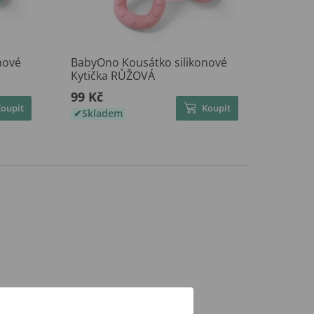
nové
BabyOno Kousátko silikonové
Kytička RŮŽOVÁ
99 Kč
Koupit
Koupit
Skladem