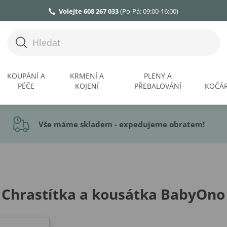
Volejte 608 267 033
(Po-Pá: 09:00-16:00)
KOUPÁNÍ A
KRMENÍ A
PLENY A
PÉČE
KOJENÍ
PŘEBALOVÁNÍ
KOČÁR
Vše máme skladem - expedujeme obratem!
Chrastítka a kousátka BabyOno