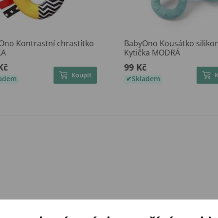
Ono Kontrastní chrastítko
BabyOno Kousátko siliko
KA
Kytička MODRÁ
Kč
99 Kč
Koupit
ladem
Skladem