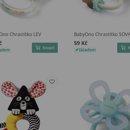
Ono Chrastítko LEV
BabyOno Chrastítko SOV
č
59 Kč
Koupit
ladem
Skladem