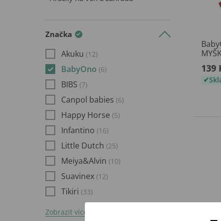
Značka
Baby
MYŠ
Akuku
(12)
139 
BabyOno
(6)
Sk
BIBS
(7)
Canpol babies
(6)
Happy Horse
(5)
Infantino
(16)
Little Dutch
(25)
Meiya&Alvin
(10)
Suavinex
(12)
Tikiri
(33)
Zobrazit více