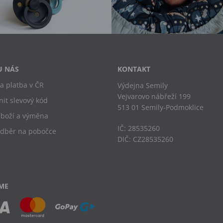
U NÁS
KONTAKT
a platba v ČR
Výdejna Semily
Vejvarovo nábřeží 199
nit slevový kód
513 01 Semily-Podmoklice
zboží a výměna
IČ: 28535260
odběr na pobočce
DIČ: CZ28535260
ME