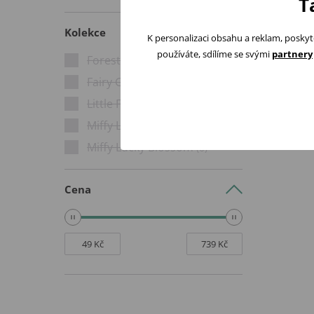
T
Kolekce
K personalizaci obsahu a reklam, poskyt
používáte, sdílíme se svými
partnery
Forest Friends
(0)
Fairy Garden
(0)
Little Farm
(0)
Miffy Lucky Leaves
(0)
Miffy Lucky Blossom
(0)
Cena