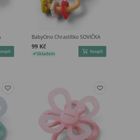
A
BabyOno Chrastítko SOVIČKA
99 Kč
Koupit
Koupit
Skladem