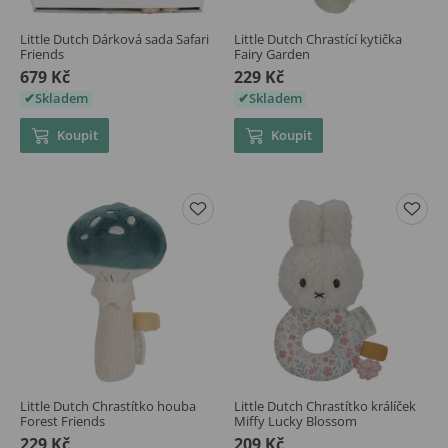
Little Dutch Dárková sada Safari
Little Dutch Chrastící kytička
Friends
Fairy Garden
679 Kč
229 Kč
Skladem
Skladem
Koupit
Koupit
Little Dutch Chrastítko houba
Little Dutch Chrastítko králíček
Forest Friends
Miffy Lucky Blossom
229 Kč
209 Kč