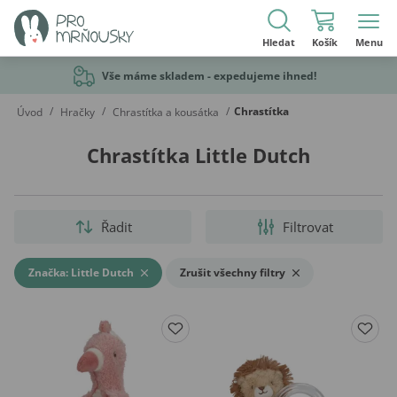
Hledat
Košík
Menu
Vše máme skladem - expedujeme ihned!
/
/
/
Chrastítka
Úvod
Hračky
Chrastítka a kousátka
Chrastítka Little Dutch
Řadit
Filtrovat
Značka: Little Dutch
Zrušit všechny filtry