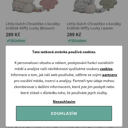
Little Dutch Chrastítko s korálky
Little Dutch Chrastítko s korálky
králíček Miffy Lucky Blossom
králíček Miffy Lucky Leaves
289 Kč
289 Kč
Skladem
Skladem
Koupit
Koupit
Tato webová stránka používá cookies.
K personalizaci obsahu a reklam, poskytování funkcí sociálních
médií a analýze naší návštěvnosti využíváme soubory
cookies
.
Informace o tom, jak náš web používáte, sdílíme se svými
partnery
pro sociální média, inzerci a analýzy. Partneři tyto údaje mohou
zkombinovat s dalšími informacemi, které jste jim poskytli nebo
které získali v důsledku toho, že používáte jejich služby.
Nesouhlasím
SOUHLASÍM