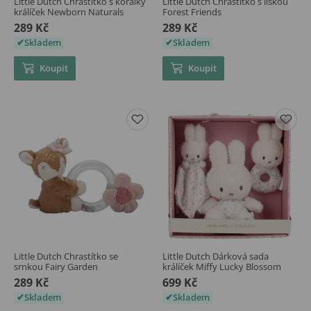
Little Dutch Chrastítko s korálky
Little Dutch Chrastítko s liškou
králíček Newborn Naturals
Forest Friends
289 Kč
289 Kč
Skladem
Skladem
Koupit
Koupit
Little Dutch Chrastítko se
Little Dutch Dárková sada
srnkou Fairy Garden
králíček Miffy Lucky Blossom
289 Kč
699 Kč
Skladem
Skladem