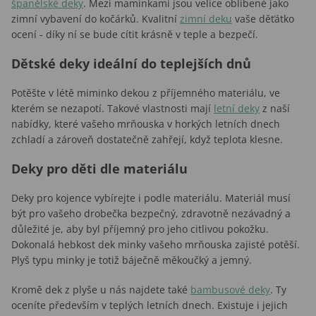
španělské deky
. Mezi maminkami jsou velice oblíbené jako
zimní vybavení do kočárků. Kvalitní
zimní deku
vaše děťátko
ocení - díky ní se bude cítit krásně v teple a bezpečí.
Dětské deky ideální do teplejších dnů
Potěšte v létě miminko dekou z příjemného materiálu, ve
kterém se nezapotí. Takové vlastnosti mají
letní deky
z naší
nabídky, které vašeho mrňouska v horkých letních dnech
zchladí a zároveň dostatečně zahřejí, když teplota klesne.
Deky pro děti dle materiálu
Deky pro kojence vybírejte i podle materiálu. Materiál musí
být pro vašeho drobečka bezpečný, zdravotně nezávadný a
důležité je, aby byl příjemný pro jeho citlivou pokožku.
Dokonalá hebkost dek minky vašeho mrňouska zajisté potěší.
Plyš typu minky je totiž báječně měkoučký a jemný.
Kromě dek z plyše u nás najdete také
bambusové deky
. Ty
oceníte především v teplých letních dnech. Existuje i jejich