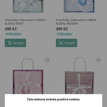
Interbaby Deka extra měkká
Interbaby Deka extra měkká
Kuličky MINT
Kuličky MODRÁ
499 Kč
499 Kč
Skladem
Skladem
Koupit
Koupit
Tato webová stránka používá cookies.