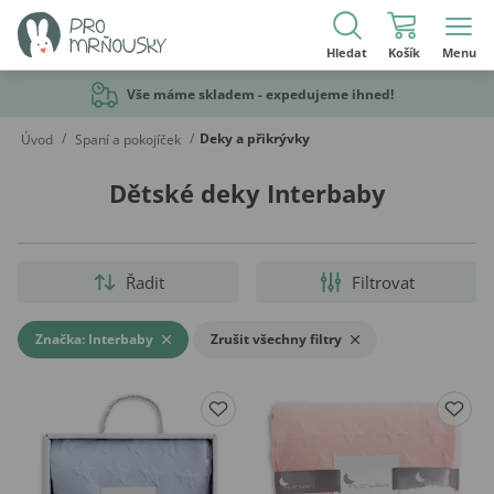
Hledat
Košík
Menu
Vše máme skladem - expedujeme ihned!
/
/
Deky a přikrývky
Úvod
Spaní a pokojíček
Dětské deky Interbaby
Řadit
Filtrovat
Značka: Interbaby
Zrušit všechny filtry