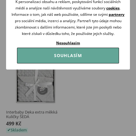
Interbaby Deka extra měkká
Interbaby Deka extra měkká
K personalizaci obsahu a reklam, poskytování funkcí sociálních
Kuličky RŮŽOVÁ
Kuličky STARORŮŽOVÁ
médií a analýze naší návštěvnosti využíváme soubory
cookies
.
499 Kč
499 Kč
Informace o tom, jak náš web používáte, sdílíme se svými
partnery
Skladem
Skladem
pro sociální média, inzerci a analýzy. Partneři tyto údaje mohou
zkombinovat s dalšími informacemi, které jste jim poskytli nebo
Koupit
Koupit
které získali v důsledku toho, že používáte jejich služby.
Nesouhlasím
SOUHLASÍM
Interbaby Deka extra měkká
Kuličky ŠEDÁ
499 Kč
Skladem