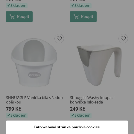
Skladem
Skladem
Koupit
Koupit
SHNUGGLE Vanička bílá s šedou
Shnuggle Washy koupací
opěrkou
konvička bílo-šedá
799 Kč
249 Kč
Skladem
Skladem
Koupit
Koupit
Tato webová stránka používá cookies.