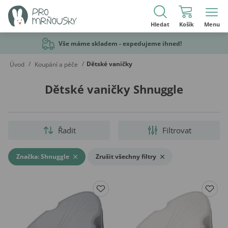
Hledat
Košík
Menu
Vše máme skladem - expedujeme ihned!
/
/
Dětské vaničky
Úvod
Koupání a péče
Dětské vaničky Shnuggle
Řadit
Filtrovat
Značka: Shnuggle
Zrušit všechny filtry