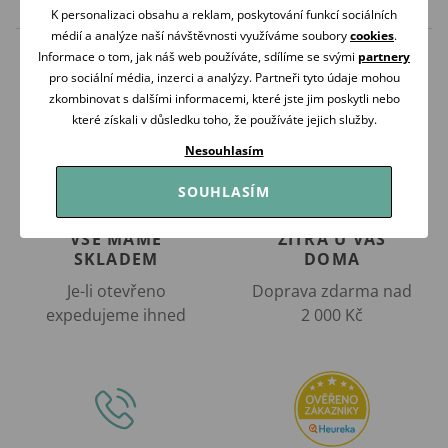
K personalizaci obsahu a reklam, poskytování funkcí sociálních
médií a analýze naší návštěvnosti využíváme soubory
cookies
.
Informace o tom, jak náš web používáte, sdílíme se svými
partnery
pro sociální média, inzerci a analýzy. Partneři tyto údaje mohou
zkombinovat s dalšími informacemi, které jste jim poskytli nebo
které získali v důsledku toho, že používáte jejich služby.
Nesouhlasím
SOUHLASÍM
VŠE MÁME
ZÍTRA U VÁS
SKLADEM
DOMA
Je-li otevřeno
Doprava zdarma nad
expedujeme ihned
2 000 Kč