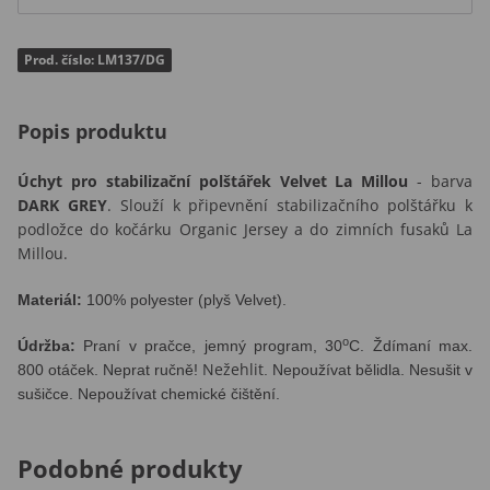
Prod. číslo: LM137/DG
Popis produktu
Úchyt pro stabilizační polštářek Velvet La Millou
- barva
DARK GREY
. Slouží k připevnění stabilizačního polštářku k
podložce do kočárku Organic Jersey a do zimních fusaků La
Millou.
Materiál:
100% polyester (plyš Velvet)
.
o
Údržba:
Praní v pračce, jemný program, 30
C. Ždímaní max.
Nežehlit
800 otáček. Neprat ručně!
.
Nepoužívat bělidla.
Nesušit v
sušičce.
Nepoužívat chemické čištění.
Podobné produkty