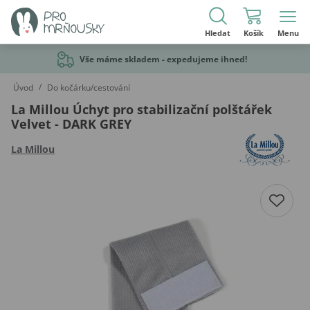
Hledat
Košík
Menu
Vše máme skladem - expedujeme ihned!
/
Úvod
Do kočárku/cestování
La Millou Úchyt pro stabilizační polštářek
Velvet - DARK GREY
La Millou