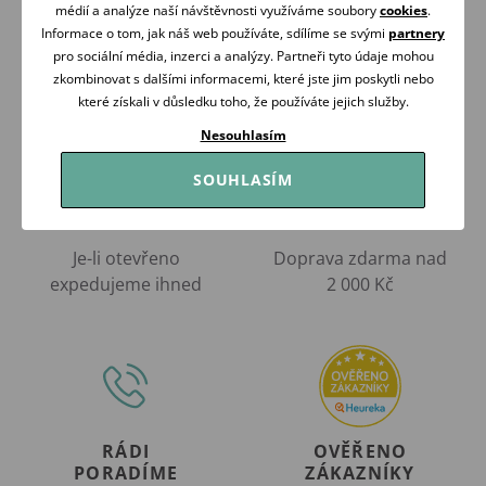
médií a analýze naší návštěvnosti využíváme soubory
cookies
.
Informace o tom, jak náš web používáte, sdílíme se svými
partnery
pro sociální média, inzerci a analýzy. Partneři tyto údaje mohou
zkombinovat s dalšími informacemi, které jste jim poskytli nebo
které získali v důsledku toho, že používáte jejich služby.
Nesouhlasím
SOUHLASÍM
VŠE MÁME
ZÍTRA U VÁS
SKLADEM
DOMA
Je-li otevřeno
Doprava zdarma nad
expedujeme ihned
2 000 Kč
RÁDI
OVĚŘENO
PORADÍME
ZÁKAZNÍKY