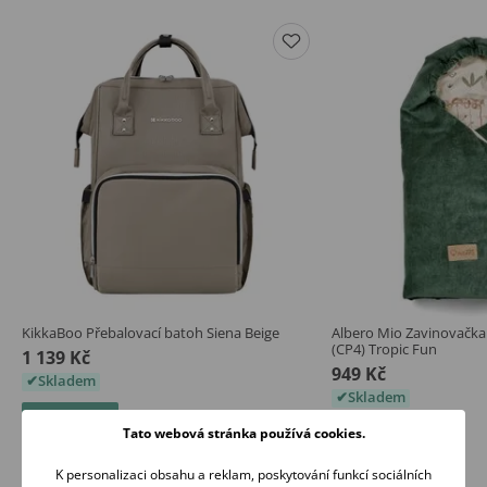
KikkaBoo Přebalovací batoh Siena Beige
Albero Mio Zavinovačk
(CP4) Tropic Fun
1 139 Kč
949 Kč
Skladem
Skladem
Koupit
Tato webová stránka používá cookies.
Koupit
K personalizaci obsahu a reklam, poskytování funkcí sociálních