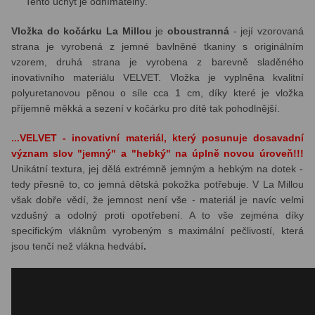
Tento úchyt je odnímatelný.
Vložka do kočárku La Millou
je
oboustranná
- její vzorovaná
strana je vyrobená z jemné bavlněné tkaniny s originálním
vzorem, druhá strana je vyrobena z barevně sladěného
inovativního materiálu VELVET.
Vložka je vyplněna kvalitní
polyuretanovou pěnou o síle cca 1 cm, díky které je vložka
příjemně měkká a sezení v kočárku pro dítě tak pohodlnější.
...VELVET - inovativní materiál, který posunuje dosavadní
význam slov "jemný" a "hebký" na úplně novou úroveň!!!
Unikátní textura, jej dělá extrémně jemným a hebkým na dotek -
tedy přesně to, co jemná dětská pokožka potřebuje. V La Millou
však dobře vědí, že jemnost není vše - materiál je navíc velmi
vzdušný a odolný proti opotřebení. A to vše zejména díky
specifickým vláknům vyrobeným s maximální pečlivostí, která
jsou tenčí než vlákna hedvábí
.