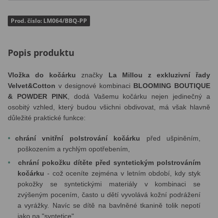
Prod. číslo: LM064/BBQ-PP
Popis produktu
Vložka do kočárku
značky
La Millou
z exkluzivní řady
Velvet&Cotton
v
designové kombinaci
BLOOMING BOUTIQUE
& POWDER PINK
, dodá Vašemu kočárku nejen jedinečný a
osobitý vzhled, který budou všichni obdivovat, má však hlavně
důležité praktické funkce:
chrání vnitřní polstrování kočárku
před ušpiněním,
poškozením a rychlým opotřebením,
chrání pokožku dítěte před syntetickým polstrováním
kočárku
- což oceníte zejména v letním období, kdy styk
pokožky se syntetickými materiály v kombinaci se
zvýšeným pocením, často u dětí vyvolává kožní podrážení
a vyrážky. Navíc se dítě na bavlněné tkanině tolik nepotí
jako na "syntetice"...