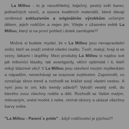
La Millou
- to je neuvěřitelný, báječný, pestrý svět barev,
jedinečných vzorů, a vysoce kvalitních materiálů, které dávají
vzniknout
exkluzivním a originálním výrobkům
určeným
dětem, jejich rodičům..a nejen jim. Vítejte v úžasném světě
La
Millou,
který si na první pohled i dotek zamilujete!!!
Možná si budete myslet, že v
La Millou
jsou nenapravitelní
snílci, kteří se snaží změnit všední realitu. Tvoří, malují, hrají si se
vzory, látkami i doplňky. Mezi produkty
La Millou
si najdou své
jak milovníci klasiky, tak avantgardy, věční optimisté i ti, kteří
milují bláznivé věci! V
La Millou
jsou otevření novým myšlenkám
a nápadům, nenechávají se svazovat zvyklostmi. Zapomněli, co
označuje slovo trend a rozhodli se kráčet svojí vlastní cestou. A
nyní jsou to oni, kdo trendy udává!!! Vytváří veselý svět, do
kterého zvou všechny rodiče a děti. Rozhodli se Vašim malým,
milovaným, snést modré z nebe, otvírat obzory a ukázat všechny
barvy světa.
"La Millou - Parent´s pride"
...když rodičovství je pýchou!!!