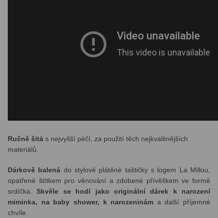
Ručně šitá
s nejvyšší péčí, za použití těch nejkvalitnějších
materiálů.
Dárkově balená
do stylové plátěné taštičky s logem La Millou,
opatřené štítkem pro věnování a zdobené přívěškem ve formě
srdíčka.
Skvěle se hodí jako originální dárek k narození
miminka, na baby show
er, k narozeninám
a další příjemné
chvíle.