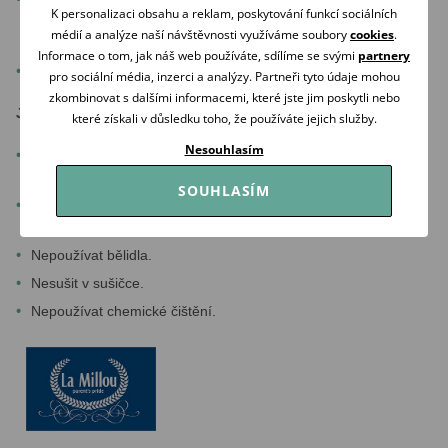
K personalizaci obsahu a reklam, poskytování funkcí sociálních
rozměry vložky a pozice otvorů pro pásy viz nákres ve
médií a analýze naší návštěvnosti využíváme soubory
cookies
.
fotogalerii,
Informace o tom, jak náš web používáte, sdílíme se svými
partnery
vzor vložky je chráněn autorským právem.
pro sociální média, inzerci a analýzy. Partneři tyto údaje mohou
zkombinovat s dalšími informacemi, které jste jim poskytli nebo
Jednoduchá údržba:
které získali v důsledku toho, že používáte jejich služby.
Nesouhlasím
o
Perte v pračce na jemný program při 30
C. Lze ždímat -
max. 800 otáček. Neprat ručně!!!
SOUHLASÍM
Lze žehlit - výhradně však bavlněnou stranu - a to to na
o
110
C. Materiál VELVET nikdy nežehlit!!
Nepoužívat bělidla.
Nesušit v sušičce.
Nepoužívat chemické čištění.