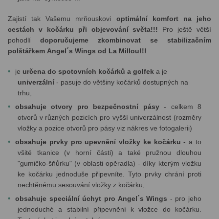
Zajistí tak Vašemu mrňouskovi
optimální komfort na jeho
cestách v kočárku při objevování světa!!!
Pro ještě větší
pohodlí
doporučujeme zkombinovat se stabilizačním
polštářkem
Angel´s Wings od La Millou!!!
je
určena do spotovních kočárků a golfek
a je
univerzální
- pasuje do většiny kočárků dostupných na
trhu,
obsahuje otvory pro bezpečnostní pásy
- celkem 8
otvorů v různých pozicích pro vyšší univerzálnost (rozměry
vložky a pozice otvorů pro pásy viz nákres ve fotogalerii)
obsahuje
prvky pro upevnění vložky ke kočárku
- a to
všité tkanice (v horní části) a také pružnou dlouhou
"gumičko-šňůrku" (v oblasti opěradla) - díky kterým vložku
ke kočárku jednoduše připevníte. Tyto prvky chrání proti
nechtěnému sesouvání vložky z kočárku,
obsahuje speciální úchyt pro Angel´s Wings
- pro jeho
jednoduché a stabilní připevnění k vložce do kočárku.