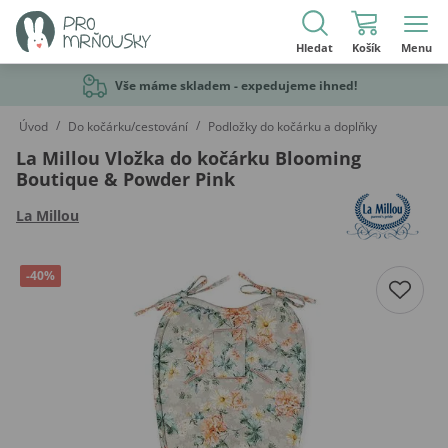
Hledat
Košík
Menu
Vše máme skladem - expedujeme ihned!
/
/
Úvod
Do kočárku/cestování
Podložky do kočárku a doplňky
La Millou Vložka do kočárku Blooming
Boutique & Powder Pink
La Millou
-40%