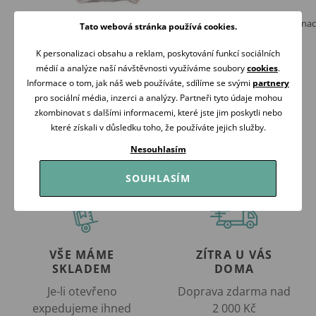
Eevi Body zavinovací Petite Medvídek
Eevi Body celorozepínac
Tato webová stránka používá cookies.
KRÉMOVÁ
Mellow MINT
189 Kč
209 Kč
K personalizaci obsahu a reklam, poskytování funkcí sociálních
Skladem
Skladem
médií a analýze naší návštěvnosti využíváme soubory
cookies
.
Informace o tom, jak náš web používáte, sdílíme se svými
partnery
Koupit
Koupit
pro sociální média, inzerci a analýzy. Partneři tyto údaje mohou
zkombinovat s dalšími informacemi, které jste jim poskytli nebo
které získali v důsledku toho, že používáte jejich služby.
Nesouhlasím
SOUHLASÍM
VŠE MÁME
ZÍTRA U VÁS
SKLADEM
DOMA
Je-li otevřeno
Doprava zdarma nad
expedujeme ihned
2 000 Kč