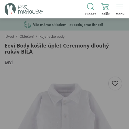
Hledat
Košík
Menu
Vše máme skladem - expedujeme ihned!
/
/
Úvod
Oblečení
Kojenecké body
Eevi Body košile úplet Ceremony dlouhý
rukáv BÍLÁ
Eevi