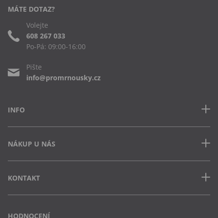
MÁTE DOTAZ?
Volejte
608 267 033
Po-Pá: 09:00-16:00
Pište
info@promrnousky.cz
INFO
Kontakt
NÁKUP U NÁS
Často kladené dotazy
Obchodní podmínky
Doprava a platba v ČR
Ochrana osobních údajů
KONTAKT
Jak uplatnit slevový kód
Cookies
Vrácení zboží a výměna
Výdejna Semily
Osobní odběr na pobočce
Vejvarovo nábřeží 199
HODNOCENÍ