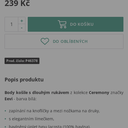
239 Kč
+
DO KOŠÍKU
-
DO OBLÍBENÝCH
Prod. číslo: P46378
Popis produktu
Body košile s dlouhým rukávem
z kolekce
Ceremony
značky
Eevi
- barva bílá:
zapínání na knoflíčky a mezi nožkama na druky,
s elegantním límečkem,
bavlněný úplet typu lacosta (100% bavlna),