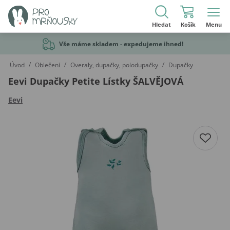
Hledat
Košík
Menu
Vše máme skladem - expedujeme ihned!
/
/
/
Úvod
Oblečení
Overaly, dupačky, polodupačky
Dupačky
Eevi Dupačky Petite Lístky ŠALVĚJOVÁ
Eevi