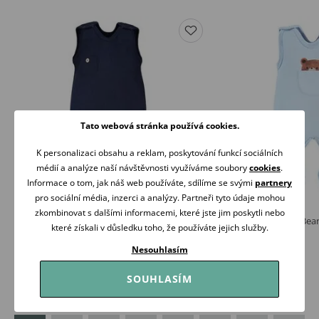
Tato webová stránka používá cookies.
K personalizaci obsahu a reklam, poskytování funkcí sociálních
médií a analýze naší návštěvnosti využíváme soubory
cookies
.
Informace o tom, jak náš web používáte, sdílíme se svými
partnery
pro sociální média, inzerci a analýzy. Partneři tyto údaje mohou
zkombinovat s dalšími informacemi, které jste jim poskytli nebo
Eevi Dupačky Simply Comfy TMAVĚ MODRÉ
Eevi Dupačky Cars&Be
které získali v důsledku toho, že používáte jejich služby.
239 Kč
229 Kč
Nesouhlasím
Skladem
Skladem
SOUHLASÍM
Koupit
Koupit