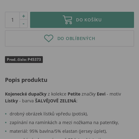
+
DO KOŠÍKU
-
DO OBLÍBENÝCH
Prod. číslo: P45373
Popis produktu
Kojenecké dupačky
z kolekce
Petite
značky
Eevi
- motiv
Lístky
- barva
ŠALVĚJOVĚ ZELENÁ
:
drobný obrázek lístků vpředu (potisk),
zapínání na ramínkách a mezi nožkama na patentky,
materiál: 95% bavlna/5% elastan (jersey úplet),