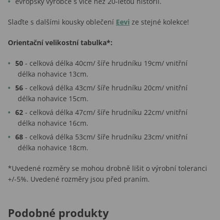
evropský výrobce s více než 20-letou historií.
Slaďte s dalšími kousky oblečení
Eevi
ze stejné kolekce!
Orientační velikostní tabulka*:
50
- celková délka 40cm/ šíře hrudníku 19cm/ vnitřní
délka nohavice 13cm.
56
- celková délka 43cm/ šíře hrudníku 20cm/ vnitřní
délka nohavice 15cm.
62
- celková délka 47cm/ šíře hrudníku 22cm/ vnitřní
délka nohavice 16cm.
68
- celková délka 53cm/ šíře hrudníku 23cm/ vnitřní
délka nohavice 18cm.
*Uvedené rozměry se mohou drobně lišit o výrobní toleranci
+/-5%. Uvedené rozměry jsou před praním.
Podobné produkty