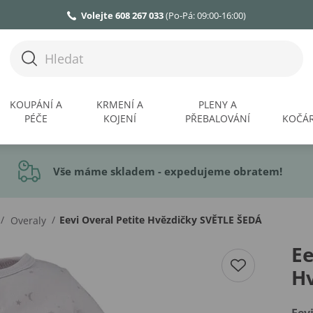
Volejte 608 267 033
(Po-Pá: 09:00-16:00)
KOUPÁNÍ A
KRMENÍ A
PLENY A
PÉČE
KOJENÍ
PŘEBALOVÁNÍ
KOČÁR
Vše máme skladem - expedujeme obratem!
/
/
Eevi Overal Petite Hvězdičky SVĚTLE ŠEDÁ
Overaly
Ee
H
Eev