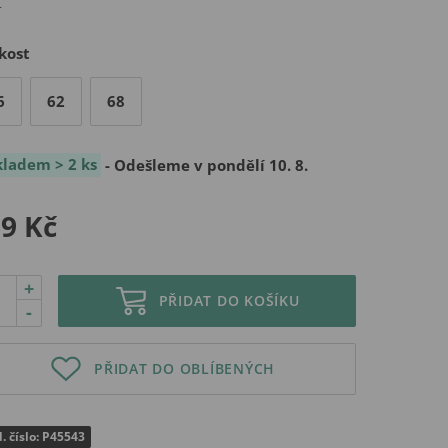
kost
6
62
68
kladem > 2 ks
- Odešleme v pondělí 10. 8.
9 Kč
+
PŘIDAT DO KOŠÍKU
-
PŘIDAT DO OBLÍBENÝCH
. číslo: P45543