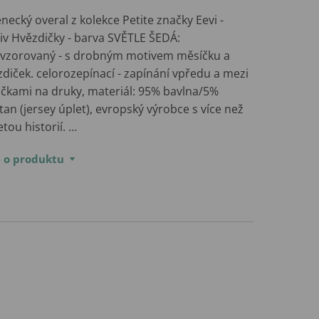
necký overal z kolekce Petite značky Eevi -
iv Hvězdičky - barva SVĚTLE ŠEDÁ:
ovzorovaný - s drobným motivem měsíčku a
diček. celorozepínací - zapínání vpředu a mezi
ičkami na druky, materiál: 95% bavlna/5%
tan (jersey úplet), evropský výrobce s více než
etou historií. …
e o produktu