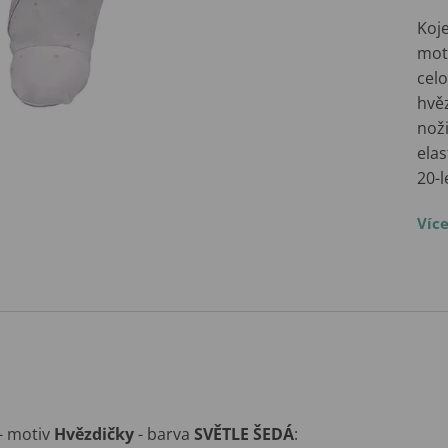
Koje
mot
cel
hvěz
nož
elas
20-l
Víc
- motiv
Hvězdičky
- barva
SVĚTLE ŠEDÁ
: