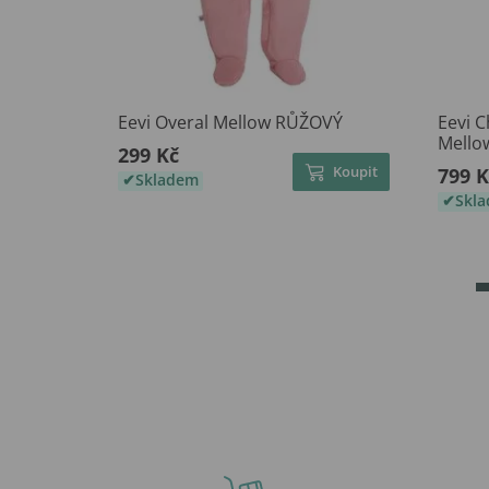
Eevi Overal Mellow RŮŽOVÝ
Eevi 
Mello
299 Kč
Koupit
799 K
Skladem
Skl