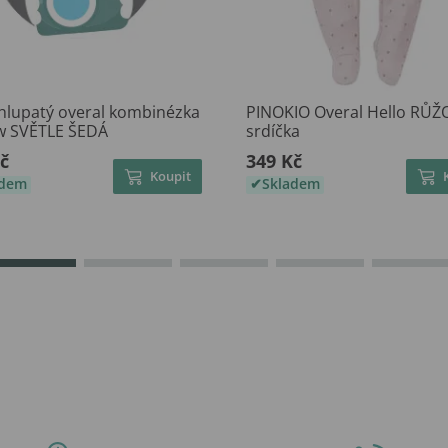
Chlupatý overal kombinézka
PINOKIO Overal Hello RŮŽ
w SVĚTLE ŠEDÁ
srdíčka
č
349 Kč
Koupit
adem
Skladem