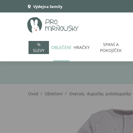
Výdejna Semily
%
SPANÍ A
OBLEČENÍ
HRAČKY
SLEVY
POKOJÍČEK
/
/
Úvod
Oblečení
Overaly, dupačky, polodupačky