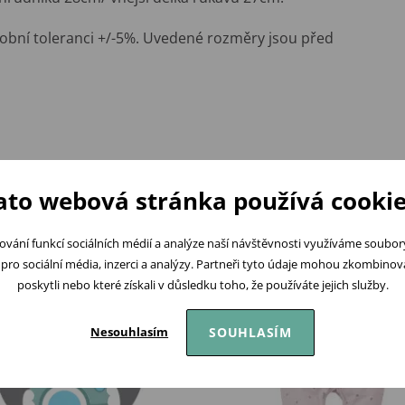
obní toleranci +/-5%. Uvedené rozměry jsou před
Podobné produkty
ato webová stránka používá cookie
ování funkcí sociálních médií a analýze naší návštěvnosti využíváme soubo
pro sociální média, inzerci a analýzy. Partneři tyto údaje mohou zkombinovat
poskytli nebo které získali v důsledku toho, že používáte jejich služby.
SOUHLASÍM
Nesouhlasím