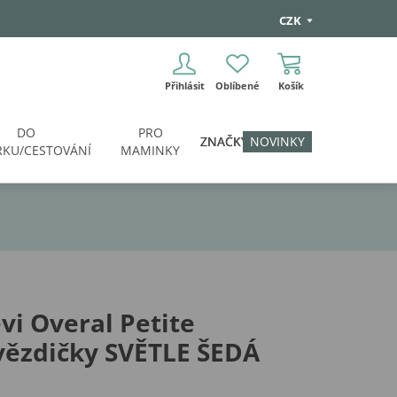
CZK
Přihlásit
Oblíbené
Košík
DO
PRO
ZNAČKY
NOVINKY
KU/CESTOVÁNÍ
MAMINKY
vi Overal Petite
vězdičky SVĚTLE ŠEDÁ
i