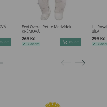
OVÁ
Eevi Overal Petite Medvídek
Lili Roy
KRÉMOVÁ
BÍLÁ
269 Kč
299 Kč
Koupit
Koupit
Skladem
Sklad