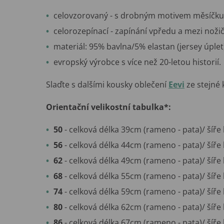
celovzorovaný - s drobným motivem měsíčku 
celorozepínací - zapínání vpředu a mezi noži
materiál: 95% bavlna/5% elastan (jersey úplet
evropský výrobce s více než 20-letou historií.
Slaďte s dalšími kousky oblečení
Eevi
ze stejné 
Orientační velikostní tabulka*:
50
- celková délka 39cm (rameno - pata)/ šíře
56
- celková délka 44cm (rameno - pata)/ šíře
62
- celková délka 49cm (rameno - pata)/ šíře
68
- celková délka 55cm (rameno - pata)/ šíře
74
- celková délka 59cm (rameno - pata)/ šíře
80
- celková délka 62cm (rameno - pata)/ šíře
86
- celková délka 67cm (rameno - pata)/ šíře