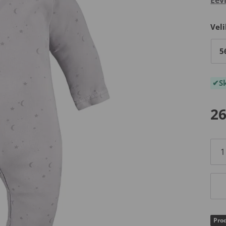
Veli
5
S
26
Prod