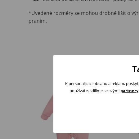
*Uvedené rozměry se mohou drobně lišit o výr
praním.
T
K personalizaci obsahu a reklam, poskyt
používáte, sdílíme se svými
partnery