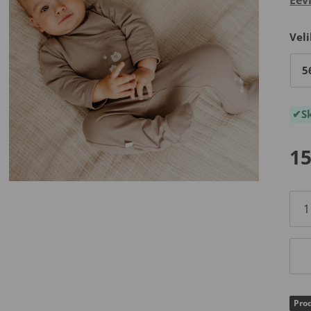
Veli
5
S
15
Prod