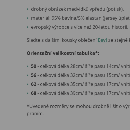
drobný obrázek medvídků vpředu (potisk),
materiál: 95% bavlna/5% elastan (jersey úplet
evropský výrobce s více než 20-letou historií.
Slaďte s dalšími kousky oblečení
Eevi
ze stejné 
Orientační velikostní tabulka*:
50
- celková délka 28cm/ šíře pasu 14cm/ vnit
56
- celková délka 32cm/ šíře pasu 15cm/ vnit
62
- celková délka 35cm/ šíře pasu 17cm/ vnit
68
- celková délka 39cm/ šíře pasu 17cm/ vnit
*Uvedené rozměry se mohou drobně lišit o výr
praním.