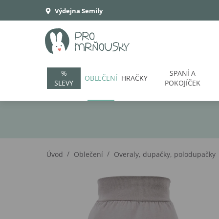
Výdejna Semily
%
SPANÍ A
OBLEČENÍ
HRAČKY
SLEVY
POKOJÍČEK
/
/
Úvod
Oblečení
Overaly, dupačky, polodupačky