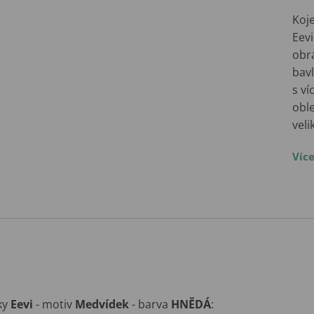
Koj
Eev
obr
bavl
s ví
oble
veli
Víc
ky
Eevi
- motiv
Medvídek
- barva
HNĚDÁ
: