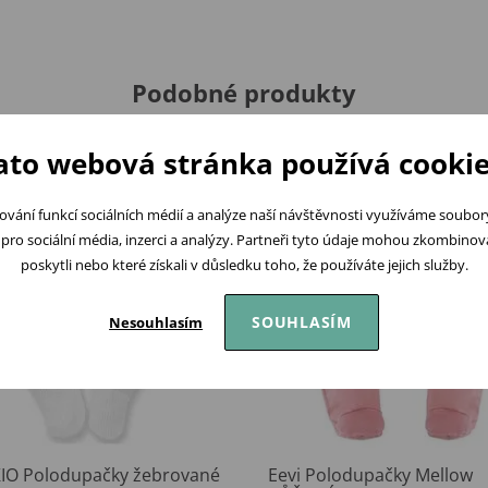
Podobné produkty
ato webová stránka používá cookie
ování funkcí sociálních médií a analýze naší návštěvnosti využíváme soubo
pro sociální média, inzerci a analýzy. Partneři tyto údaje mohou zkombinovat
poskytli nebo které získali v důsledku toho, že používáte jejich služby.
SOUHLASÍM
Nesouhlasím
IO Polodupačky žebrované
Eevi Polodupačky Mellow