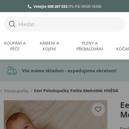
Volejte 608 267 033
(Po-Pá: 09:00-16:00)
KOUPÁNÍ A
KRMENÍ A
PLENY A
PÉČE
KOJENÍ
PŘEBALOVÁNÍ
KOČÁR
Vše máme skladem - expedujeme obratem!
/
/
Eevi Polodupačky Petite Medvídek HNĚDÁ
Polodupačky
Ee
M
Eev