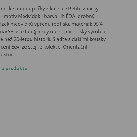
enecké polodupačky z kolekce Petite značky
i - motiv Medvídek - barva HNĚDÁ: drobný
ázek medvídků vpředu (potisk), materiál: 95%
na/5% elastan (jersey úplet), evropský výrobce
ce než 20-letou historií. Slaďte s dalšími kousky
čení Eevi ze stejné kolekce! Orientační
kostní…
e o produktu