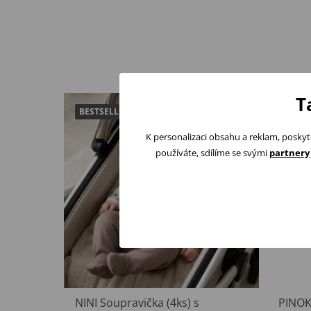
T
BESTSELLER
K personalizaci obsahu a reklam, poskyt
používáte, sdílíme se svými
partnery
NINI Soupravička (4ks) s
PINOK