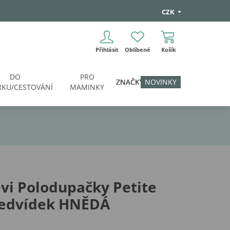
CZK
Přihlásit
Oblíbené
Košík
DO
PRO
ZNAČKY
NOVINKY
KU/CESTOVÁNÍ
MAMINKY
vi Polodupačky Petite
edvídek HNĚDÁ
i