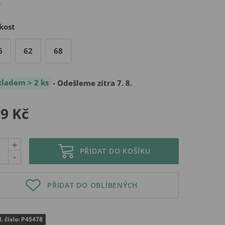
kost
6
62
68
kladem > 2 ks
- Odešleme zítra 7. 8.
9 Kč
+
PŘIDAT DO KOŠÍKU
-
PŘIDAT DO OBLÍBENÝCH
. číslo: P45478