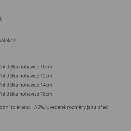
),
kolekce!
řní délka nohavice 10cm.
řní délka nohavice 12cm.
řní délka nohavice 14cm.
řní délka nohavice 18cm.
obní toleranci +/-5%. Uvedené rozměry jsou před