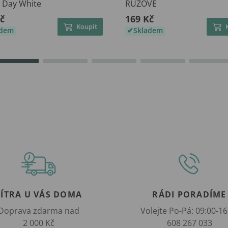
y Day White
RŮŽOVÉ
č
169 Kč
Koupit
adem
Skladem
ZÍTRA U VÁS DOMA
RÁDI PORADÍME
Doprava zdarma nad
Volejte Po-Pá: 09:00-16
2 000 Kč
608 267 033