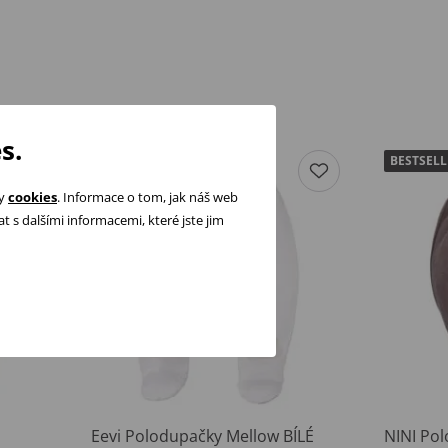
s.
BESTSELL
ry
cookies
. Informace o tom, jak náš web
 s dalšími informacemi, které jste jim
Eevi Polodupačky Mellow BÍLÉ
NINI Po