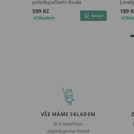
polodupačkami Koala
Lovel
599 Kč
189 K
Koupit
Skladem
Skl
VŠE MÁME SKLADEM
Je-li otevřeno
expedujeme ihned