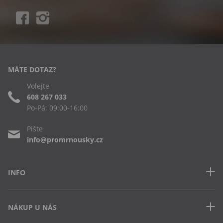
MÁTE DOTAZ?
Volejte
608 267 033
Po-Pá: 09:00-16:00
Pište
info@promrnousky.cz
INFO
Kontakt
NÁKUP U NÁS
Často kladené dotazy