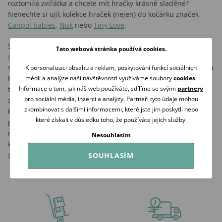
roztomilá zvířátka a chcete mít hračky krásně sladěné?
Nenechte si ujít kolekce hraček (nejen) do kočárku značek
Canpol babies
,
Nuk
nebo
Tiny Love
.
Speciálně navržené černo-bílé kolekce značek
BabyOno
a
Tato webová stránka používá cookies.
Hencz Toys
zase podle nejnovějších výzkumů pomáhají
správnému vývoji zraku miminek. Chcete pro svého mrňouska
K personalizaci obsahu a reklam, poskytování funkcí sociálních
heboučké hračky z jemného plyše v módních pastelových
médií a analýze naší návštěvnosti využíváme soubory
cookies
.
Informace o tom, jak náš web používáte, sdílíme se svými
partnery
tónech? Pak vás jistě potěší značky
Little Dutch
či
Tiamo
. Obě
pro sociální média, inzerci a analýzy. Partneři tyto údaje mohou
značky dělají i skvělé
edukační hračky
. Klasickou hračkou do
zkombinovat s dalšími informacemi, které jste jim poskytli nebo
kočárku pro nejmenší miminka, prověřenou mnoha
které získali v důsledku toho, že používáte jejich služby.
generacemi, jsou chrastící řetězy. Oblíbeným druhem hraček
na kočárek jsou ale i plyšové spirálky
Canpol babies
.
Nesouhlasím
Připevněte je na postýlku nebo autosedačku „vajíčko“ a těšte
se z rozzářeného úsměvu svého miminka.
SOUHLASÍM