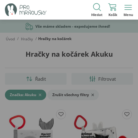
Hledat
Košík
Menu
Vše máme skladem - expedujeme ihned!
/
/
Hračky na kočárek
Úvod
Hračky
Hračky na kočárek Akuku
Řadit
Filtrovat
Značka: Akuku
Zrušit všechny filtry