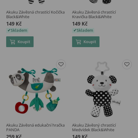
Akuku Závěsná chrastící Kočička
Akuku Závěsná chrastící
Black&White
Kravička Black&White
149 Kč
149 Kč
Skladem
Skladem
Koupit
Koupit
Akuku Závěsná edukační hračka
Akuku Závěsný chrastící
PANDA
Medvídek Black&White
259 Kč
149 Kč