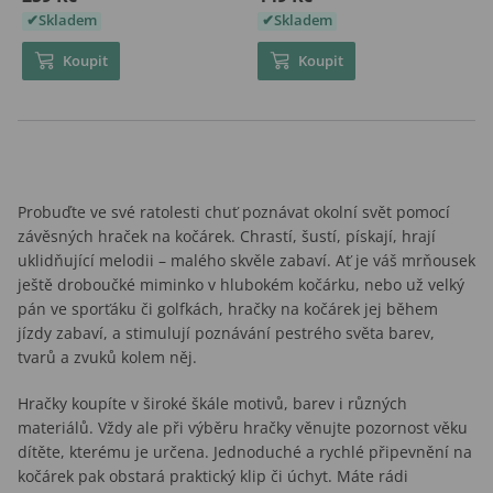
Skladem
Skladem
Koupit
Koupit
Probuďte ve své ratolesti chuť poznávat okolní svět pomocí
závěsných hraček na kočárek. Chrastí, šustí, pískají, hrají
uklidňující melodii – malého skvěle zabaví. Ať je váš mrňousek
ještě droboučké miminko v hlubokém kočárku, nebo už velký
pán ve sporťáku či golfkách, hračky na kočárek jej během
jízdy zabaví, a stimulují poznávání pestrého světa barev,
tvarů a zvuků kolem něj.
Hračky koupíte v široké škále motivů, barev i různých
materiálů. Vždy ale při výběru hračky věnujte pozornost věku
dítěte, kterému je určena. Jednoduché a rychlé připevnění na
kočárek pak obstará praktický klip či úchyt. Máte rádi