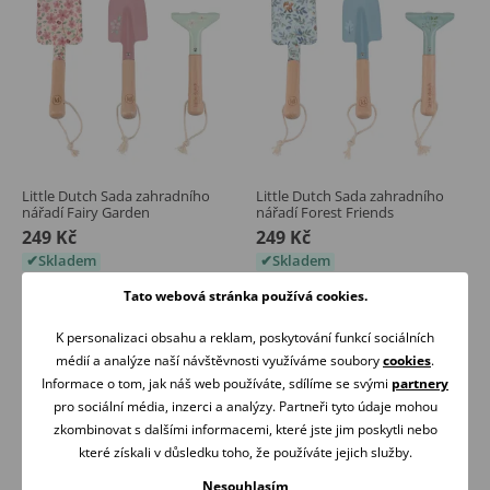
Little Dutch Sada zahradního
Little Dutch Sada zahradního
nářadí Fairy Garden
nářadí Forest Friends
249 Kč
249 Kč
Skladem
Skladem
Tato webová stránka používá cookies.
Koupit
Koupit
K personalizaci obsahu a reklam, poskytování funkcí sociálních
médií a analýze naší návštěvnosti využíváme soubory
cookies
.
Informace o tom, jak náš web používáte, sdílíme se svými
partnery
pro sociální média, inzerci a analýzy. Partneři tyto údaje mohou
zkombinovat s dalšími informacemi, které jste jim poskytli nebo
které získali v důsledku toho, že používáte jejich služby.
Nesouhlasím