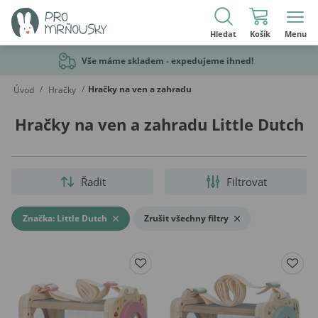
Hledat
Košík
Menu
Vše máme skladem - expedujeme ihned!
/
/
Hračky na ven a zahradu
Úvod
Hračky
Hračky na ven a zahradu Little Dutch
Řadit
Filtrovat
Značka: Little Dutch
Zrušit všechny filtry