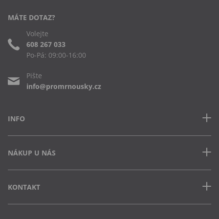
MÁTE DOTAZ?
Volejte
608 267 033
Po-Pá: 09:00-16:00
Pište
info@promrnousky.cz
INFO
Kontakt
NÁKUP U NÁS
Často kladené dotazy
Obchodní podmínky
Doprava a platba v ČR
Ochrana osobních údajů
KONTAKT
Jak uplatnit slevový kód
Cookies
Vrácení zboží a výměna
Výdejna Semily