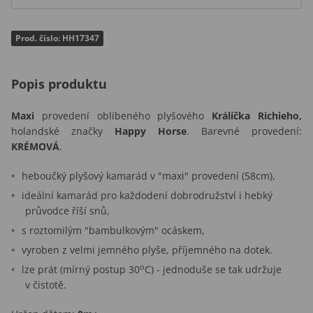
Prod. číslo: HH17347
Popis produktu
Maxi
provedení oblíbeného plyšového
Králíčka Richieho,
holandské značky
Happy Horse
. Barevné provedení:
KRÉMOVÁ
.
heboučký plyšový kamarád v "maxi" provedení (58cm),
ideální kamarád pro každodení dobrodružství i hebký
průvodce říší snů,
s roztomilým "bambulkovým" ocáskem,
vyroben z velmi jemného plyše, příjemného na dotek.
o
lze prát (mírný postup 30
C) - jednoduše se tak udržuje
v čistotě.