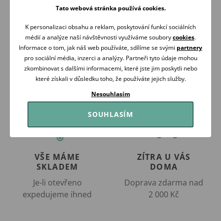
Meiya
299 Kč
Tato webová stránka používá cookies.
399 Kč
Skladem
Skladem
K personalizaci obsahu a reklam, poskytování funkcí sociálních
Koupit
médií a analýze naší návštěvnosti využíváme soubory
cookies
.
Koupit
Informace o tom, jak náš web používáte, sdílíme se svými
partnery
pro sociální média, inzerci a analýzy. Partneři tyto údaje mohou
zkombinovat s dalšími informacemi, které jste jim poskytli nebo
které získali v důsledku toho, že používáte jejich služby.
Nesouhlasím
SOUHLASÍM
VŠE MÁME
ZÍTRA U VÁS
SKLADEM
DOMA
Je-li otevřeno
Doprava zdarma nad
expedujeme ihned
2 000 Kč