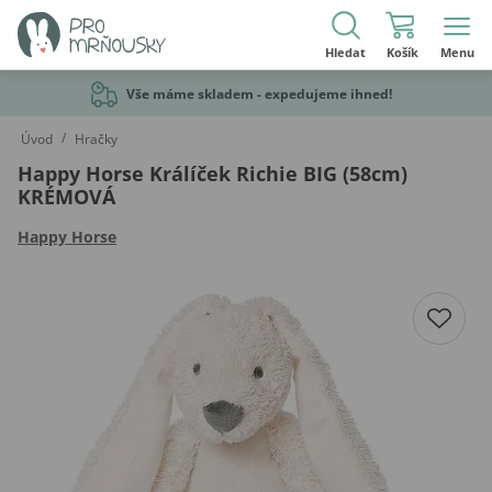
Hledat
Košík
Menu
Vše máme skladem - expedujeme ihned!
/
Úvod
Hračky
Happy Horse Králíček Richie BIG (58cm)
KRÉMOVÁ
Happy Horse