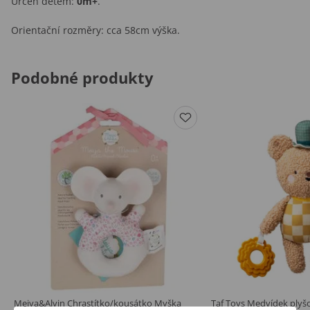
Určen dětem:
0m+
.
Orientační rozměry: cca 58cm výška.
Podobné produkty
Meiya&Alvin Chrastítko/kousátko Myška
Taf Toys Medvídek ply