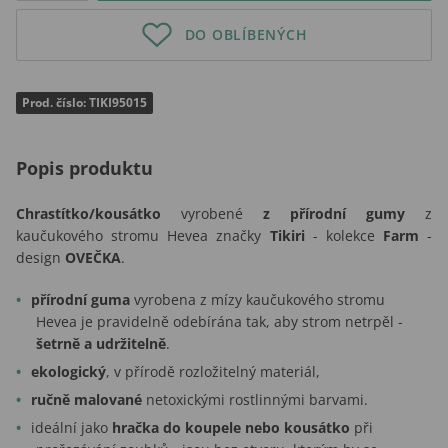
DO OBLÍBENÝCH
Prod. číslo: TIKI95015
Popis produktu
Chrastítko/kousátko
vyrobené
z přírodní gumy
z
kaučukového stromu Hevea značky
Tikiri
- kolekce
Farm
-
design
OVEČKA
.
přírodní guma
vyrobena z mízy kaučukového stromu
Hevea je pravidelně odebírána tak, aby strom netrpěl -
šetrně a udržitelně
.
ekologický
, v přírodě rozložitelný materiál,
ručně malované
netoxickými rostlinnými barvami.
ideální jako
hračka do koupele nebo kousátko
při