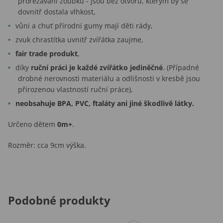
prořezávání zoubků - jsou bez otvoru, kterým by se
dovnitř dostala vlhkost,
vůni a chuť přírodní gumy mají děti rády,
zvuk chrastítka uvnitř zvířátka zaujme,
fair trade produkt
,
díky
ruční práci je každé zvířátko jediněčné
. (Případné
drobné nerovnosti materiálu a odlišnosti v kresbě jsou
přirozenou vlastností ruční práce),
neobsahuje BPA, PVC, ftaláty ani jiné škodlivě látky.
Určeno dětem
0m+
.
Rozměr: cca 9cm výška.
Podobné produkty