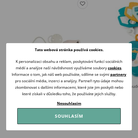
Tato webová stránka používá cookies.
K personalizaci obsahu a reklam, poskytování funkcí sociálních
médií a analýze naší návštěvnosti využíváme soubory
cookies
.
Informace o tom, jak náš web používáte, sdílíme se svými
partnery
pro sociální média, inzerci a analýzy. Partneři tyto údaje mohou
Suavinex Wonderland set KRÉMOVÁ
Suavinex Kousátko hude
zkombinovat s dalšími informacemi, které jste jim poskytli nebo
739 Kč
159 Kč
které získali v důsledku toho, že používáte jejich služby.
Skladem
Skladem
Nesouhlasím
Koupit
Koupit
SOUHLASÍM