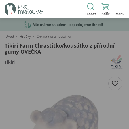
Hledat
Košík
Menu
Vše máme skladem - expedujeme ihned!
/
/
Úvod
Hračky
Chrastítka a kousátka
Tikiri Farm Chrastítko/kousátko z přírodní
gumy OVEČKA
Tikiri