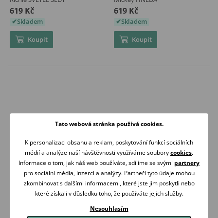
619 Kč
619 Kč
Skladem
Skladem
Koupit
Koupit
Tato webová stránka používá cookies.
K personalizaci obsahu a reklam, poskytování funkcí sociálních
médií a analýze naší návštěvnosti využíváme soubory
cookies
.
Informace o tom, jak náš web používáte, sdílíme se svými
partnery
VŠE MÁME
ZÍTRA U VÁS
pro sociální média, inzerci a analýzy. Partneři tyto údaje mohou
SKLADEM
DOMA
zkombinovat s dalšími informacemi, které jste jim poskytli nebo
Je-li otevřeno
Doprava zdarma nad
které získali v důsledku toho, že používáte jejich služby.
expedujeme ihned
2 000 Kč
Nesouhlasím