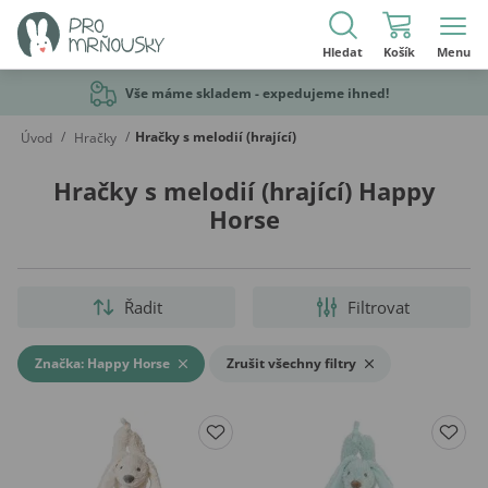
Hledat
Košík
Menu
Vše máme skladem - expedujeme ihned!
/
/
Hračky s melodií (hrající)
Úvod
Hračky
Hračky s melodií (hrající) Happy
Horse
Řadit
Filtrovat
Značka: Happy Horse
Zrušit všechny filtry