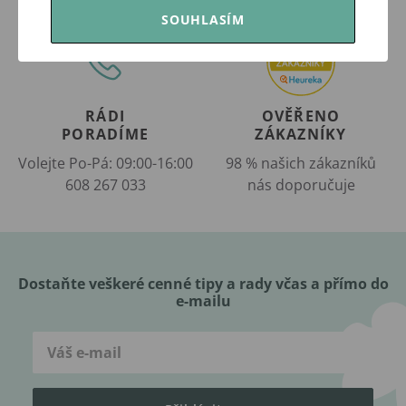
SOUHLASÍM
RÁDI
OVĚŘENO
PORADÍME
ZÁKAZNÍKY
Volejte Po-Pá: 09:00-16:00
98 % našich zákazníků
608 267 033
nás doporučuje
Dostaňte veškeré cenné tipy a rady včas a přímo do
e-mailu