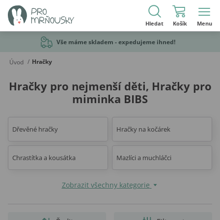
Hledat
Košík
Menu
Vše máme skladem - expedujeme ihned!
/
Hračky
Úvod
Hračky pro nejmenší děti, Hračky pro
miminka BIBS
Dřevěné hračky
Hračky na kočárek
Chrastítka a kousátka
Mazlíci a muchláčci
Zobrazit všechny kategorie