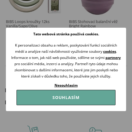
BIBS Loops kroužky 12ks
BIBS Stohovací balanční věž
Vanilla/Sage/Olive
Bright Rainbow
249 Kč
619 Kč
Tato webová stránka používá cookies.
Skladem
Skladem
K personalizaci obsahu a reklam, poskytování funkcí sociálních
Koupit
Koupit
médií a analýze naší návštěvnosti využíváme soubory
cookies
.
Informace o tom, jak náš web používáte, sdílíme se svými
partnery
pro sociální média, inzerci a analýzy. Partneři tyto údaje mohou
zkombinovat s dalšími informacemi, které jste jim poskytli nebo
které získali v důsledku toho, že používáte jejich služby.
Nesouhlasím
Hračky pro miminka
SOUHLASÍM
Hračky pro nejmenší děti