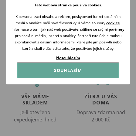
Friends
Newborn Naturals
Tato webová stránka používá cookies.
559 Kč
549 Kč
Skladem
Skladem
K personalizaci obsahu a reklam, poskytování funkcí sociálních
médií a analýze naší návštěvnosti využíváme soubory
cookies
.
Koupit
Koupit
Informace o tom, jak náš web používáte, sdílíme se svými
partnery
pro sociální média, inzerci a analýzy. Partneři tyto údaje mohou
zkombinovat s dalšími informacemi, které jste jim poskytli nebo
které získali v důsledku toho, že používáte jejich služby.
Nesouhlasím
SOUHLASÍM
VŠE MÁME
ZÍTRA U VÁS
SKLADEM
DOMA
Je-li otevřeno
Doprava zdarma nad
expedujeme ihned
2 000 Kč