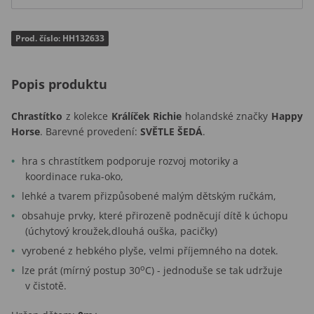
Prod. číslo: HH132633
Popis produktu
Chrastítko
z kolekce
Králíček Richie
holandské značky
Happy
Horse
. Barevné provedení:
SVĚTLE ŠEDÁ
.
hra s chrastítkem podporuje rozvoj motoriky a
koordinace ruka-oko,
lehké a tvarem přizpůsobené malým dětským ručkám,
obsahuje prvky, které přirozeně podněcují dítě k úchopu
(úchytový kroužek,dlouhá ouška, pacičky)
vyrobené z hebkého plyše, velmi příjemného na dotek.
o
lze prát (mírný postup 30
C) - jednoduše se tak udržuje
v čistotě.