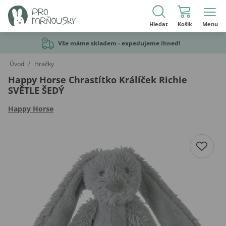
Hledat
Košík
Menu
Vše máme skladem - expedujeme ihned!
/
Úvod
Hračky
Happy Horse Chrastítko Králíček Richie
SVĚTLE ŠEDÝ
Happy Horse