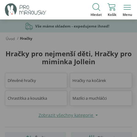
Hledat
Košík
Menu
Vše máme skladem - expedujeme ihned!
/
Hračky
Úvod
Hračky pro nejmenší děti, Hračky pro
miminka Jollein
Dřevěné hračky
Hračky na kočárek
Chrastítka a kousátka
Mazlíci a muchláčci
Zobrazit všechny kategorie