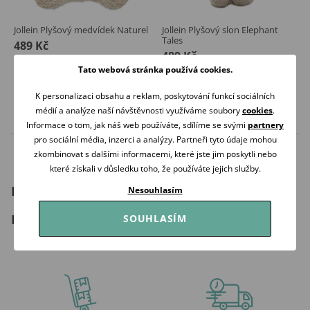
Jollein Plyšový medvídek Naturel
Jollein Plyšový slon Elephant
Tales
489 Kč
489 Kč
Skladem
Tato webová stránka používá cookies.
Skladem
Koupit
K personalizaci obsahu a reklam, poskytování funkcí sociálních
Koupit
médií a analýze naší návštěvnosti využíváme soubory
cookies
.
Informace o tom, jak náš web používáte, sdílíme se svými
partnery
pro sociální média, inzerci a analýzy. Partneři tyto údaje mohou
zkombinovat s dalšími informacemi, které jste jim poskytli nebo
které získali v důsledku toho, že používáte jejich služby.
Hračky pro miminka
Nesouhlasím
Hračky pro nejmenší děti
SOUHLASÍM