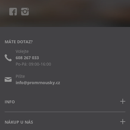
MÁTE DOTAZ?
Volejte
608 267 033
Po-Pá: 09:00-16:00
Pište
info@promrnousky.cz
INFO
Kontakt
NÁKUP U NÁS
Často kladené dotazy