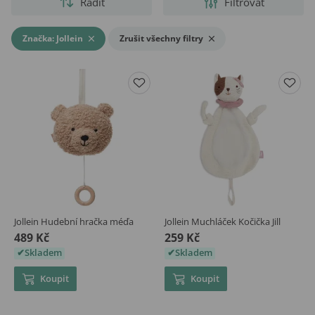
Řadit
Filtrovat
Značka: Jollein
Zrušit všechny filtry
Jollein Hudební hračka méďa
Jollein Muchláček Kočička Jill
489 Kč
259 Kč
Skladem
Skladem
Koupit
Koupit