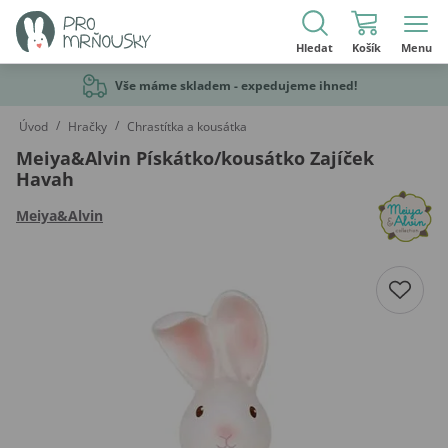
Hledat
Košík
Menu
Vše máme skladem - expedujeme ihned!
/
/
Úvod
Hračky
Chrastítka a kousátka
Meiya&Alvin Pískátko/kousátko Zajíček
Havah
Meiya&Alvin