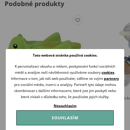
Podobné produkty
Tato webová stránka používá cookies.
K personalizaci obsahu a reklam, poskytování funkcí sociálních
médií a analýze naší návštěvnosti využíváme soubory
cookies
.
Informace o tom, jak náš web používáte, sdílíme se svými
partnery
pro sociální média, inzerci a analýzy. Partneři tyto údaje mohou
zkombinovat s dalšími informacemi, které jste jim poskytli nebo
které získali v důsledku toho, že používáte jejich služby.
Tikiri Garden Friends Chrastítko/kousátko z
Infantino Chrastítko s
přírodní gumy LUČNÍ KONÍK
Bend
Nesouhlasím
369 Kč
165 Kč
Skladem
Skladem
SOUHLASÍM
Koupit
Koupit