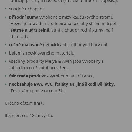
princip příčiny a následku (zmáčknu hračku - zapíská),
snadné uchopení,
přírodní guma
vyrobena z mízy kaučukového stromu
Hevea je pravidelně odebírána tak, aby strom netrpěl -
šetrně a udržitelně
. Vůni a chuť přírodní gumy mají
děti rády,
ručně malované
netoxickými rostlinnými barvami.
balení z recyklovaného materiálu,
všechny produkty Meiya & Alvin jsou vyrobeny s
ohledem na životní prostředí,
fair trade produkt
- vyrobeno na Srí Lance,
neobsahuje BPA, PVC, ftaláty ani jiné škodlivě látky.
Testováno podle norem EU,
Určeno dětem
0m+
.
Rozměr: cca 18cm výška.