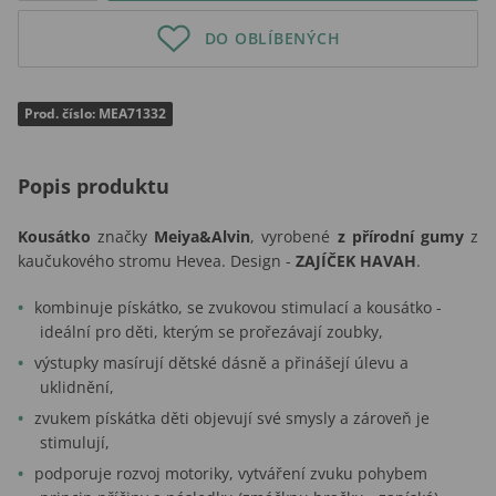
DO OBLÍBENÝCH
Prod. číslo: MEA71332
Popis produktu
Kousátko
značky
Meiya&Alvin
, vyrobené
z přírodní gumy
z
kaučukového stromu Hevea. Design -
ZAJÍČEK HAVAH
.
kombinuje pískátko, se zvukovou stimulací a kousátko -
ideální pro děti, kterým se prořezávají zoubky,
výstupky masírují dětské dásně a přinášejí úlevu a
uklidnění,
zvukem pískátka děti objevují své smysly a zároveň je
stimulují,
podporuje rozvoj motoriky, vytváření zvuku pohybem