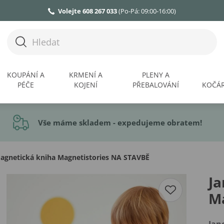
Volejte 608 267 033
(Po-Pá: 09:00-16:00)
KOUPÁNÍ A
KRMENÍ A
PLENY A
PÉČE
KOJENÍ
PŘEBALOVÁNÍ
KOČÁR
Vše máme skladem - expedujeme obratem!
agnetická kniha Magnetistories NA STAVBĚ
Ja
M
Jan