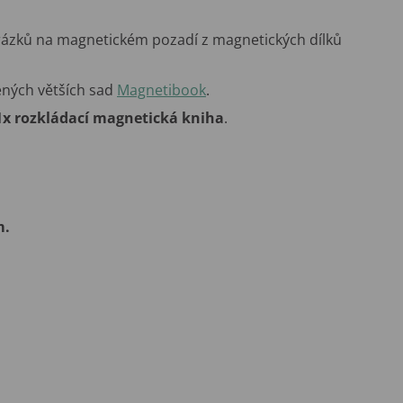
rázků na magnetickém pozadí z magnetických dílků
ených větších sad
Magnetibook
.
1x rozkládací magnetická kniha
.
m.