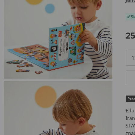
S
25
Prod
Edu
fra
STA
zna