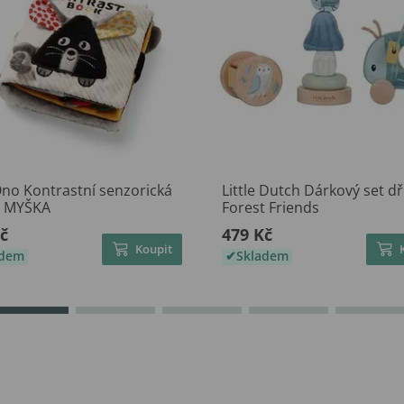
no Kontrastní senzorická
Little Dutch Dárkový set d
a MYŠKA
Forest Friends
č
479 Kč
Koupit
adem
Skladem