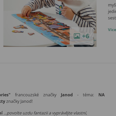
myšl
jedi
ses
Víc
+6
ries"
francouzské značky
Janod
- téma:
NA
kty
značky Janod!
ní
...povolte uzdu fantazii a vyprávějte vlastní,