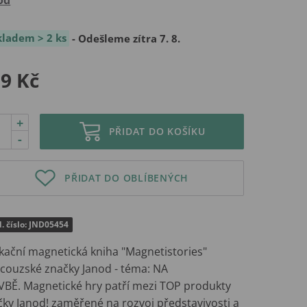
kladem > 2 ks
- Odešleme zítra 7. 8.
9 Kč
+
PŘIDAT DO KOŠÍKU
-
PŘIDAT DO OBLÍBENÝCH
. číslo: JND05454
kační magnetická kniha "Magnetistories"
ncouzské značky Janod - téma: NA
VBĚ. Magnetické hry patří mezi TOP produkty
čky Janod! zaměřené na rozvoj představivosti a