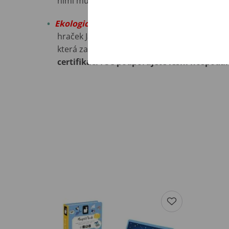
nimi může bezpečně hrát! Nezapomíná se, v
Ekologický přístup k výrobě...aneb naše p
hraček Janod je
používáno výhradně dřevo s
která zaručuje, že pochází z lesů s šetrný
certifikací FSC podporujete lesní hospoda