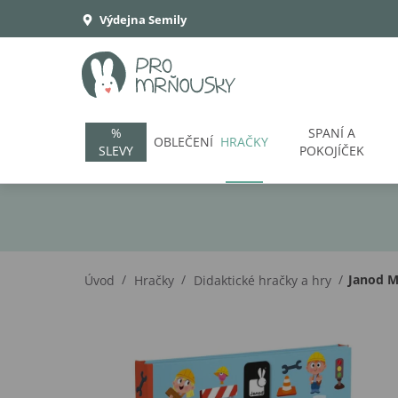
Výdejna Semily
%
SPANÍ A
OBLEČENÍ
HRAČKY
SLEVY
POKOJÍČEK
/
/
/
Janod M
Úvod
Hračky
Didaktické hračky a hry