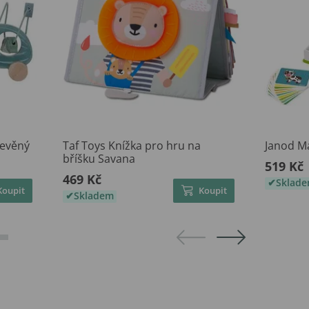
řevěný
Taf Toys Knížka pro hru na
Janod M
bříšku Savana
519 Kč
469 Kč
Sklad
Koupit
Koupit
Skladem