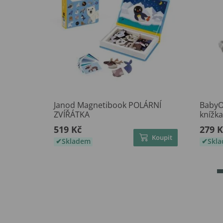
Janod Magnetibook POLÁRNÍ
BabyO
ZVÍŘÁTKA
knížk
519 Kč
279 K
Koupit
Skladem
Skl