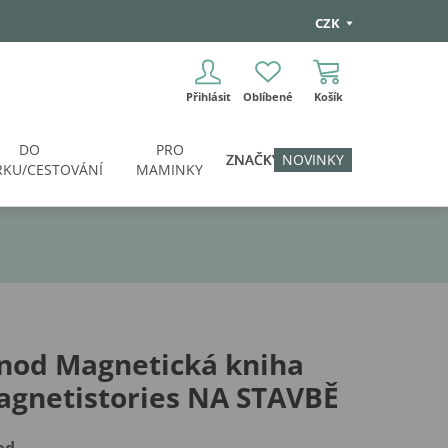
CZK
Přihlásit
Oblíbené
Košík
DO
PRO
ZNAČKY
NOVINKY
KU/CESTOVÁNÍ
MAMINKY
nod Magnetická kniha
agnetistories NA STAVBĚ
od