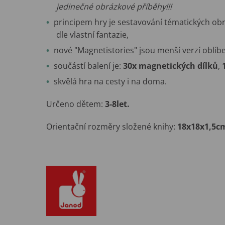
jedinečné obrázkové příběhy!!!
principem hry je sestavování tématických ob
dle vlastní fantazie,
nové "Magnetistories" jsou menší verzí oblíb
součástí balení je:
30x magnetických dílků
,
skvělá hra na cesty i na doma.
Určeno dětem:
3-8let.
Orientační rozměry složené knihy:
18x18x1,5c