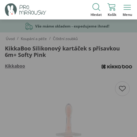
Hledat
Košík
Menu
Vše máme skladem - expedujeme ihned!
/
/
Úvod
Koupání a péče
Čištění zoubků
KikkaBoo Silikonový kartáček s přísavkou
6m+ Softy Pink
Kikkaboo