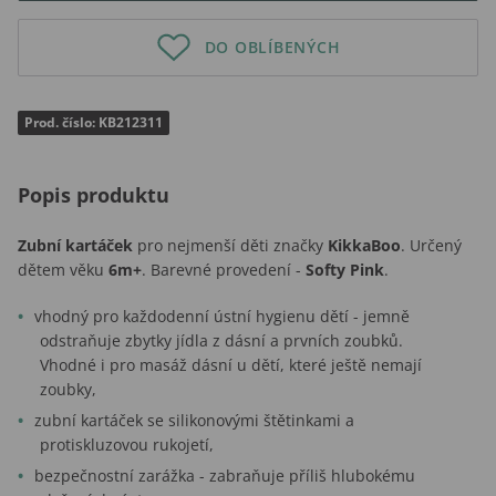
DO OBLÍBENÝCH
Prod. číslo: KB212311
Popis produktu
Zubní kartáček
pro nejmenší děti značky
KikkaBoo
. Určený
dětem věku
6m+
. Barevné provedení -
Softy Pink
.
vhodný
pro každodenní ústní hygienu dětí -
jemně
odstraňuje zbytky jídla z dásní a prvních zoubků.
Vhodné i
pro masáž dásní u dětí, které ještě nemají
zoubky,
zubní kartáček se silikonovými štětinkami a
protiskluzovou rukojetí,
bezpečnostní zarážka - zabraňuje příliš hlubokému