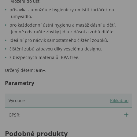
vložení do úst,
p
řísavka - umožňuje hygienicky umístit kartáček na
umyvadlo,
pro každodenní ústní hygienu a masáž dásní u dětí.
Jemně odstraňte zbytky jídla z dásní a zubů dítěte
Ideální pro nácvik samostatného čištění zoubků,
čištění zubů zábavou díky veselému designu.
z bezpečných materiálů. BPA free.
Určený dětem:
6m+
.
Parametry
Výrobce
Kikkaboo
GPSR:
Podobné produkty