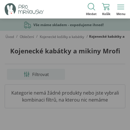
Hledat
Košík
Menu
Vše máme skladem - expedujeme ihned!
/
/
/
Kojenecké kabátky a mi
Úvod
Oblečení
Kojenecké košilky a kabátky
Kojenecké kabátky a mikiny Mrofi
Filtrovat
Kategorie nemá žádné produkty nebo jste vybrali
kombinaci filtrů, na kterou nic nemáme