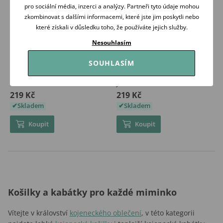
pro sociální média, inzerci a analýzy. Partneři tyto údaje mohou
zkombinovat s dalšími informacemi, které jste jim poskytli nebo
které získali v důsledku toho, že používáte jejich služby.
Nesouhlasím
SOUHLASÍM
Makoma Kabátek Harmony
Makoma Kabátek Harmony
HOŘČICE
JEANS MODRÁ
219 Kč
219 Kč
Skladem
Skladem
Koupit
Koupit
Košilky a kabátky pro každé miminko
Vítejte v království
kojeneckého oblečení
, v této kategorii