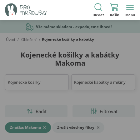
Hledat
Košík
Menu
Vše máme skladem - expedujeme ihned!
/
/
Kojenecké košilky a kabátky
Úvod
Oblečení
Kojenecké košilky a kabátky
Makoma
Kojenecké košilky
Kojenecké kabátky a mikiny
Řadit
Filtrovat
Značka: Makoma
Zrušit všechny filtry