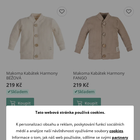
Makoma Kabátek Harmony
Makoma Kabátek Harmony
BÉŽOVÁ
FANGO
219 Kč
219 Kč
Skladem
Skladem
Koupit
Koupit
Tato webová stránka používá cookies.
K personalizaci obsahu a reklam, poskytování funkcí sociálních
médií a analýze naší návštěvnosti využíváme soubory
cookies
.
Informace o tom, jak náš web používáte, sdílíme se svými
partnery